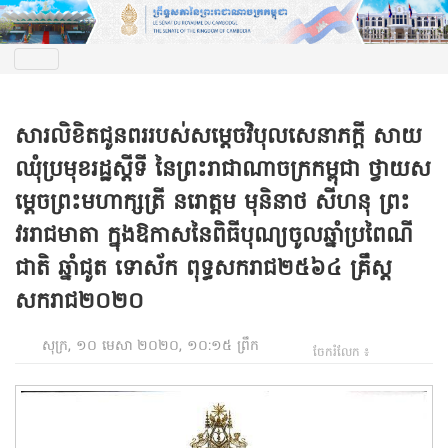
សារលិខិតជូនពររបស់សម្តេចវិបុលសេនាភក្តី សាយ
ឈុំប្រមុខរដ្ឋស្តីទី នៃព្រះរាជាណាចក្រកម្ពុជា ថ្វាយស
ម្តេចព្រះមហាក្សត្រី នរោត្ដម មុនិនាថ សីហនុ ព្រះ
វររាជមាតា ក្នុងឱកាសនៃពិធីបុណ្យចូលឆ្នាំប្រពៃណី
ជាតិ ឆ្នាំជូត ទោស័ក ពុទ្ធសករាជ២៥៦៤ គ្រឹស្ត
សករាជ២០២០
សុក្រ, ១០ មេសា ២០២០, ១០:១៥ ព្រឹក
ចែករំលែក ៖