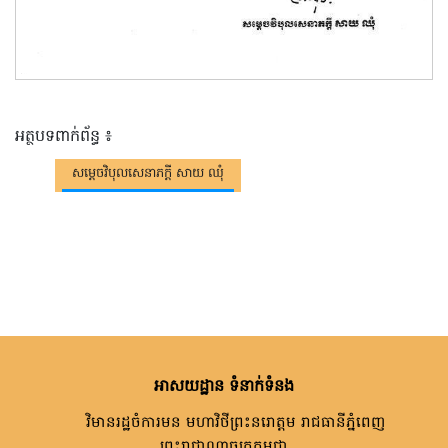
អត្ថបទពាក់ព័ន្ធ ៖
សម្តេចវិបុលសេនាភក្តី សាយ ឈុំ
អាសយដ្ឋាន ទំនាក់ទំនង
វិមានរដ្ឋចំការមន មហាវិថីព្រះនរោត្តម រាជធានីភ្នំពេញ
ព្រះរាជាណាចក្រកម្ពុជា