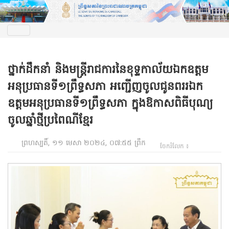
ថ្នាក់ដឹកនាំ និងមន្ត្រីរាជការនៃខុទ្ទកាល័យឯកឧត្តម
អនុប្រធានទី១ព្រឹទ្ធសភា អញ្ជើញចូលជូនពររឯក
ឧត្តមអនុប្រធានទី១ព្រឹទ្ធសភា ក្នុងឱកាសពិធីបុណ្យ
ចូលឆ្នាំថ្មីប្រពៃណីខ្មែរ
ព្រហស្បតិ៍, ១១ មេសា ២០២៤, ០៧:៥៥ ព្រឹក
ចែករំលែក ៖