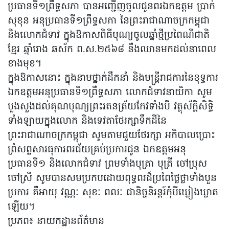
ប្រធានទី១ព្រឹទ្ធសភា បានអញ្ជើញចូលជូនពរឯកឧត្តម ប្រាក់
សុខុន អនុប្រធានទី១ព្រឹទ្ធសភា នៃព្រះរាជាណាចក្រកម្ពុជា
និងលោកជំទាវ ក្នុងឱកាសពិធីបុណ្យចូលឆ្នាំថ្មីប្រពៃណីជាតិ
ខ្មែរ ឆ្នាំរោង ឆស័ក ព.ស.២៥៦៨ នឹងឈានមកដល់នាពេល
ខាងមុខ។
ក្នុងឱកាសនោះ ក្នុងនាមថ្នាក់ដឹកនាំ និងមន្រ្តីរាជការនៃខុទ្ធការ
ឯកឧត្តមអនុប្រធានទី១ព្រឹទ្ធសភា លោកជំទាវនាយិកា សូម
បួងសួងដល់គុណបុណ្យព្រះរតនត្រ័យកែវទាំងបី វត្ថុស័ក្ដិសិទ្ធិ
ទាំងឡាយក្នុងលោក និងទេវតាថែរក្សាទឹកដីនៃ
ព្រះរាជាណាចក្រកម្ពុជា សូមតាមជួយថែរក្សា អភិបាលប្រោះ
ព្រំសព្ទសារធុការពរជ័យគ្រប់ប្រការជូន ឯកឧត្តមអនុ
ប្រធានទី១ និងលោកជំទាវ ព្រមទាំងបុត្រា បុត្រី ចៅប្រុស
ចៅស្រី សូមបានសមប្រកបដោយពុទ្ធពរដ៏ប្រពៃថ្លៃថ្លាទាំងបួន
ប្រការ គឺអាយុ វណ្ណៈ សុខៈ ពលៈ ជានិច្ចនិរន្តរ៍កុំបីឃ្លៀងឃ្លាត
ឡើយ។
ប្រភព៖ នាយកដ្ឋានព័ត៌មាន