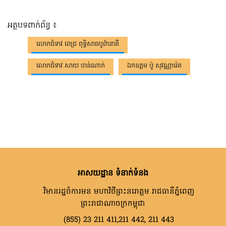
អត្ថបទពាក់ព័ន្ធ ៖
លោកជំទាវ ពេជ្រ ពុទ្ធិសាធបូព៌ានាគី
លោកជំទាវ សាយ ចាន់ណាក់
ឯកឧត្តម ប៉ូ សុវណ្ណារ៉េត
អាសយដ្ឋាន ទំនាក់ទំនង
វិមានរដ្ឋចំការមន មហាវិថីព្រះនរោត្តម រាជធានីភ្នំពេញ
ព្រះរាជាណាចក្រកម្ពុជា
(855) 23 211 411,211 442, 211 443