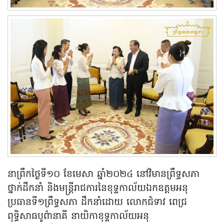
នាព្រឹកថ្ងៃទី១០ ខែមេសា ឆ្នាំ២០២៤ នៅវិមានព្រឹទ្ធសភា
ថ្នាក់ដឹកនាំ និងមន្ត្រីរាជការនៃខុទ្ទកាល័យឯកឧត្តមអនុ
ប្រធានទី១ព្រឹទ្ធសភា ដឹកនាំដោយ លោកជំទាវ ពេជ្រ
ពុទ្ធិសាធបូព៌ានាគី នាយិកាខុទ្ទកាល័យអនុ