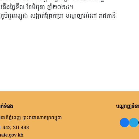
វនឹងថ្ងៃទី៧ ខែមិថុនា ឆ្នាំ២០២៤។
ូមិអូរអណ្ដូង សង្កាត់ព្រែកប្រា ខណ្ឌច្បារអំពៅ រាជធានី
ក់ទំនង
បណ្តាញទំនាក
ធានីភ្នំពេញ ព្រះរាជាណាចក្រកម្ពុជា
1 442, 211 443
nate.gov.kh