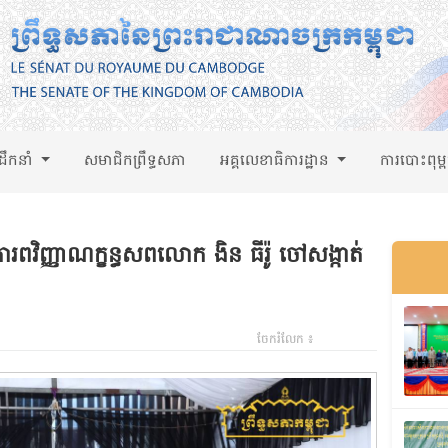
់ដឹកនាំ
សមាជិកព្រឹទ្ធសភា
អគ្គលេខាធិការដ្ឋាន
ការបោះពុម្
រពវិញ្ញាណក្ខន្ធសពលោក ងិន ធីរ៉ូ ចៅសង្កាត់
ចែករំលែក ៖