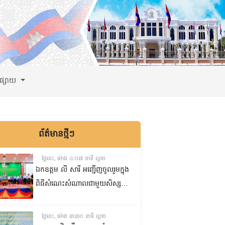
ពផ្សាយ
ព័ត៌មានថ្មីៗ
ថ្ងៃនេះ, ម៉ោង ៤:០៧ នាទី ល្ងាច
ឯកឧត្តម លី សារី អញ្ជើញចូលរួមក្នុង
ពិធីសំណេះសំណាលជាមួយសិស្ស
ត្រៀមប្រឡងសញ្ញាបត្រមធ្យមសិក្សា
ទុតិយភូមិ២០២៥-២០២៦
ថ្ងៃនេះ, ម៉ោង ៣:៣០ នាទី ល្ងាច