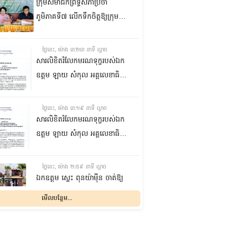
ក្រុមសមាជិកព្រឹទ្ធសភាប្រចាំ
ភូមិភាគទី៧ លើកទឹកចិត្តឱ្យក្រុម
ប្រឹក្សាឃុំក្នុងស្រុកជលគិរី រួមគ្នាបន្ត
បង្ករបង្កើនផលកសិកម្មបន្ថែមពីលើ
ថ្ងៃនេះ, ម៉ោង ៣:២៣ នាទី ល្ងាច
មុខរបបសព្វថ្ងៃ ដើម្បីឱ្យប្រជាពលរដ្ឋ
សារលិខិតរំលែកមរណទុក្ខរបស់ឯក
មានជីវភាពធូរធារ
ឧត្តម ឡាយ សំកុល អគ្គលេខាធិការ
ព្រឹទ្ធសភា ជូន ឯកឧត្តម ឡោក
ឆាយ អគ្គលេខាធិការរងព្រឹទ្ធសភា
ថ្ងៃនេះ, ម៉ោង ៣:១៩ នាទី ល្ងាច
ព្រមទាំងក្រុមគ្រួសារ ចំពោះមរណ
សារលិខិតរំលែកមរណទុក្ខរបស់ឯក
ភាព ឧបាសិកា លឹម អេងលាន ត្រូវ
ឧត្តម ឡាយ សំកុល អគ្គលេខាធិការ
ជាបងស្រីបង្កើតរបស់ឯកឧត្តម បាន
ព្រឹទ្ធសភា គោរពជូន លោកជំទាវ
ទទួលមរណភាព នៅថ្ងៃទី៥ ខែសីហា
ឡោក ខេង ប្រធានគណៈកម្មការ
ថ្ងៃនេះ, ម៉ោង ២:៥៩ នាទី ល្ងាច
ឆ្នាំ២០២៦ វេលាម៉ោង១:៥០នាទី
សុខាភិបាល សង្គមកិច្ច អតីត
ឯកឧត្តម ស្លេះ ពុនយ៉ាម៉ីន ចាត់ឱ្យ
រំលងអធ្រាត្រ ក្នុងជន្មាយុ៨១ឆ្នាំ
យុទ្ធជន យុវនីតិសម្បទា ការងារ
ក្រុមការងារនាំយកកញ្ចប់
មើលបន្ថែម...
ដោយរោគាពាធ នៅប្រទេសបារាំង
បណ្តុះបណ្តាលវិជ្ជាជីវៈ និងកិច្ចការនារី
អាហារចែកជូនបងប្អូនប្រជាពលរដ្ឋ
នៃរដ្ឋសភា ព្រមទាំងក្រុមគ្រួសារ
ថ្ងៃនេះ, ម៉ោង ២:៣២ នាទី ល្ងាច