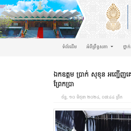
ទំព័រដើម
អំពីព្រឹទ្ធសភា
ថ្នាក
ឯកឧត្តម ប្រាក់ សុខុន អញ្ជើញគោ
ព្រែកប្រា
ច័ន្ទ, ១០ មិថុនា ២០២៤, ០៧:៤៤ ព្រឹក