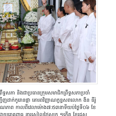
រឹទ្ធសភា និងជាប្រធានក្រុមសមាជិកព្រឹទ្ធសភាប្រចាំ
ជើញដាក់កូរោនផ្កា គោរពវិញ្ញាណក្ខន្ធសពលោក ងិន ធីរ៉ូ
មរណភាព កាលពីវេលាម៉ោង៧:៥៣នាទីយប់ថ្ងៃទី០៦ ខែ
នាំ ដោយរោគពាធ នារសៀលថ្ងៃសុក្រ ១កើត ខែជេស្ឋ