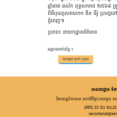
ឆ្នាំរោង ឆស័ក ពុទ្ធសករាជ ២៥៦៨ ត្រូ
ពិធីបុណ្យសពលោក ងិន ធីរ៉ូ ប្រារព្ធនៅភ
ភ្នំពេញ៕
ប្រភព៖ នាយកដ្ឋានព័ត៌មាន
អត្ថបទពាក់ព័ន្ធ ៖
ឯកឧត្តម ប្រាក់ សុខុន
អាសយដ្ឋាន ទំនា
វិមានរដ្ឋចំការមន មហាវិថីព្រះនរោត្តម រាជ
(855) 23 211 411,21
secretariat@se