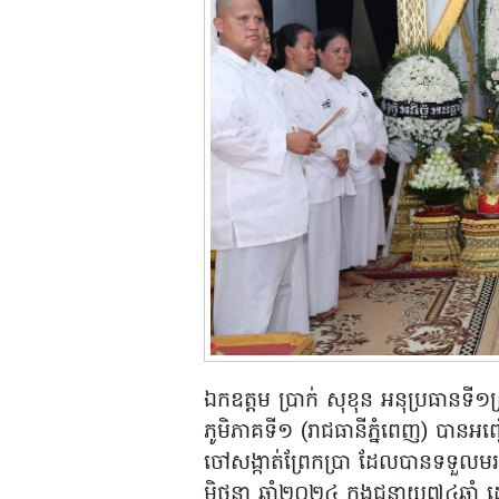
ឯកឧត្តម ប្រាក់ សុខុន អនុប្រធានទី១ព្
ភូមិភាគទី១ (រាជធានីភ្នំពេញ) បានអញ្
ចៅសង្កាត់ព្រែកប្រា ដែលបានទទួល
មិថុនា ឆ្នាំ២០២៤ ក្នុងជន្មាយុ៧៤ឆ្