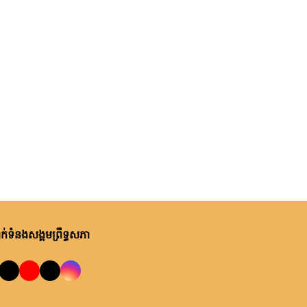
់ទំនងសង្គមព្រឹទ្ធសភា