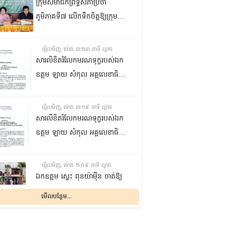
ក្រុមសមាជិកព្រឹទ្ធសភាប្រចាំ
ភូមិភាគទី៧ លើកទឹកចិត្តឱ្យក្រុម
ប្រឹក្សាឃុំក្នុងស្រុកជលគិរី រួមគ្នាបន្ត
បង្ករបង្កើនផលកសិកម្មបន្ថែមពីលើ
ម្សិលមិញ, ម៉ោង ៣:២៣ នាទី ល្ងាច
មុខរបបសព្វថ្ងៃ ដើម្បីឱ្យប្រជាពលរដ្ឋ
សារលិខិតរំលែកមរណទុក្ខរបស់ឯក
មានជីវភាពធូរធារ
ឧត្តម ឡាយ សំកុល អគ្គលេខាធិការ
ព្រឹទ្ធសភា ជូន ឯកឧត្តម ឡោក
ឆាយ អគ្គលេខាធិការរងព្រឹទ្ធសភា
ម្សិលមិញ, ម៉ោង ៣:១៩ នាទី ល្ងាច
ព្រមទាំងក្រុមគ្រួសារ ចំពោះមរណ
សារលិខិតរំលែកមរណទុក្ខរបស់ឯក
ភាព ឧបាសិកា លឹម អេងលាន ត្រូវ
ឧត្តម ឡាយ សំកុល អគ្គលេខាធិការ
ជាបងស្រីបង្កើតរបស់ឯកឧត្តម បាន
ព្រឹទ្ធសភា គោរពជូន លោកជំទាវ
ទទួលមរណភាព នៅថ្ងៃទី៥ ខែសីហា
ឡោក ខេង ប្រធានគណៈកម្មការ
ម្សិលមិញ, ម៉ោង ២:៥៩ នាទី ល្ងាច
ឆ្នាំ២០២៦ វេលាម៉ោង១:៥០នាទី
សុខាភិបាល សង្គមកិច្ច អតីត
ឯកឧត្តម ស្លេះ ពុនយ៉ាម៉ីន ចាត់ឱ្យ
រំលងអធ្រាត្រ ក្នុងជន្មាយុ៨១ឆ្នាំ
យុទ្ធជន យុវនីតិសម្បទា ការងារ
ក្រុមការងារនាំយកកញ្ចប់
មើលបន្ថែម...
ដោយរោគាពាធ នៅប្រទេសបារាំង
បណ្តុះបណ្តាលវិជ្ជាជីវៈ និងកិច្ចការនារី
អាហារចែកជូនបងប្អូនប្រជាពលរដ្ឋ
នៃរដ្ឋសភា ព្រមទាំងក្រុមគ្រួសារ
ម្សិលមិញ, ម៉ោង ២:៣២ នាទី ល្ងាច