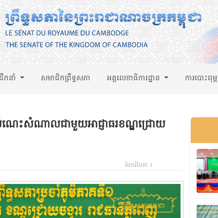
់ដឹកនាំ
សមាជិកព្រឹទ្ធសភា
អគ្គលេខាធិការដ្ឋាន
ការបោះពុម្
ើញសំណេះសំណាលជាមួយអាជ្ញាធរខណ្ឌជ្រោយ
ចែករំលែក ៖