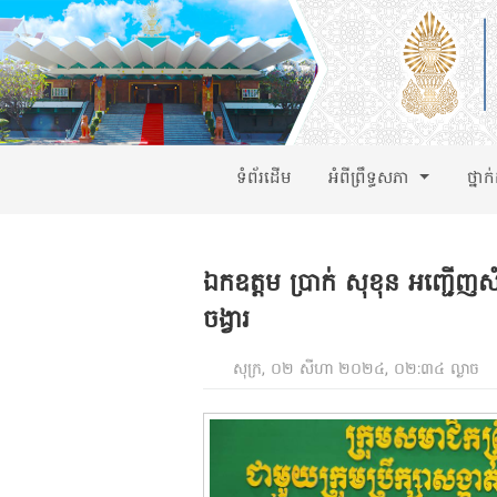
ទំព័រដើម
អំពីព្រឹទ្ធសភា
ថ្នាក
ឯកឧត្តម ប្រាក់ សុខុន អញ្ជ
ចង្វារ
សុក្រ, ០២ សីហា ២០២៤, ០២:៣៤ ល្ងាច