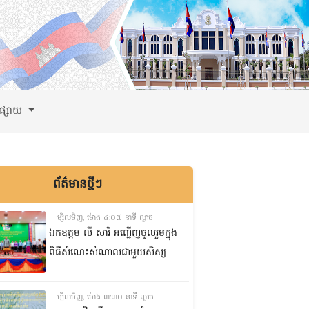
ពផ្សាយ
ព័ត៌មានថ្មីៗ
ម្សិលមិញ, ម៉ោង ៤:០៧ នាទី ល្ងាច
ឯកឧត្តម លី សារី អញ្ជើញចូលរួមក្នុង
ពិធីសំណេះសំណាលជាមួយសិស្ស
ត្រៀមប្រឡងសញ្ញាបត្រមធ្យមសិក្សា
ទុតិយភូមិ២០២៥-២០២៦
ម្សិលមិញ, ម៉ោង ៣:៣០ នាទី ល្ងាច