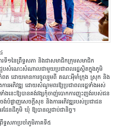
២៤
រទី១នៃព្រឹទ្ធសភា និងជាសមាជិកក្រុមសមាជិក
ចុះជួបសំណេះសំណាលជាមួយប្រជាពលរដ្ឋស្ថិតក្នុងភូមិ
ត្តកំពត ដោយមានការចូលរួមពី គណៈអុីមាំក្រុង ស្រុក និង
ព និងការអភិវឌ្ឍ ដោយសំណូមពរឱ្យប្រជាពលរដ្ឋទាំងអស់
ផលទាំងនេះឱ្យបានគង់វង្សកុំចាញ់បោកការញុះញង់របស់ជន
់បំផ្លាញសេចក្តីសុខ និងការអភិវឌ្ឍរបស់ប្រជាជន
រដែនដីភូមិ ឃុំ ឱ្យបានល្អជាប់ជានិច្ច។
ឹទ្ធសភាប្រចាំភូមិភាគទី៥