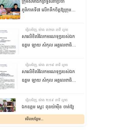
ក្រុមសមាជិកព្រឹទ្ធសភាប្រចាំ
ភូមិភាគទី៧ លើកទឹកចិត្តឱ្យក្រុម
ប្រឹក្សាឃុំក្នុងស្រុកជលគិរី រួមគ្នាបន្ត
បង្ករបង្កើនផលកសិកម្មបន្ថែមពីលើ
ម្សិលមិញ, ម៉ោង ៣:២៣ នាទី ល្ងាច
មុខរបបសព្វថ្ងៃ ដើម្បីឱ្យប្រជាពលរដ្ឋ
សារលិខិតរំលែកមរណទុក្ខរបស់ឯក
មានជីវភាពធូរធារ
ឧត្តម ឡាយ សំកុល អគ្គលេខាធិការ
ព្រឹទ្ធសភា ជូន ឯកឧត្តម ឡោក
ឆាយ អគ្គលេខាធិការរងព្រឹទ្ធសភា
ម្សិលមិញ, ម៉ោង ៣:១៩ នាទី ល្ងាច
ព្រមទាំងក្រុមគ្រួសារ ចំពោះមរណ
សារលិខិតរំលែកមរណទុក្ខរបស់ឯក
ភាព ឧបាសិកា លឹម អេងលាន ត្រូវ
ឧត្តម ឡាយ សំកុល អគ្គលេខាធិការ
ជាបងស្រីបង្កើតរបស់ឯកឧត្តម បាន
ព្រឹទ្ធសភា គោរពជូន លោកជំទាវ
ទទួលមរណភាព នៅថ្ងៃទី៥ ខែសីហា
ឡោក ខេង ប្រធានគណៈកម្មការ
ម្សិលមិញ, ម៉ោង ២:៥៩ នាទី ល្ងាច
ឆ្នាំ២០២៦ វេលាម៉ោង១:៥០នាទី
សុខាភិបាល សង្គមកិច្ច អតីត
ឯកឧត្តម ស្លេះ ពុនយ៉ាម៉ីន ចាត់ឱ្យ
រំលងអធ្រាត្រ ក្នុងជន្មាយុ៨១ឆ្នាំ
យុទ្ធជន យុវនីតិសម្បទា ការងារ
ក្រុមការងារនាំយកកញ្ចប់
មើលបន្ថែម...
ដោយរោគាពាធ នៅប្រទេសបារាំង
បណ្តុះបណ្តាលវិជ្ជាជីវៈ និងកិច្ចការនារី
អាហារចែកជូនបងប្អូនប្រជាពលរដ្ឋ
នៃរដ្ឋសភា ព្រមទាំងក្រុមគ្រួសារ
ម្សិលមិញ, ម៉ោង ២:៣២ នាទី ល្ងាច