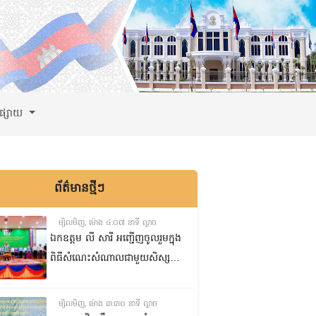
ពផ្សាយ
ព័ត៌មានថ្មីៗ
ម្សិលមិញ, ម៉ោង ៤:០៧ នាទី ល្ងាច
ឯកឧត្តម លី សារី អញ្ជើញចូលរួមក្នុង
ពិធីសំណេះសំណាលជាមួយសិស្ស
ត្រៀមប្រឡងសញ្ញាបត្រមធ្យមសិក្សា
ទុតិយភូមិ២០២៥-២០២៦
ម្សិលមិញ, ម៉ោង ៣:៣០ នាទី ល្ងាច