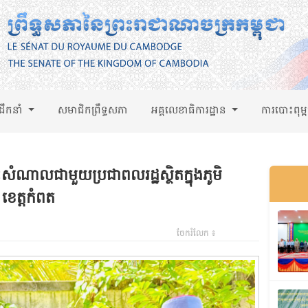
់ដឹកនាំ
សមាជិកព្រឹទ្ធសភា
អគ្គលេខាធិការដ្ឋាន
ការបោះពុម្
សំណាលជាមួយប្រជាពលរដ្ឋស្ថិតក្នុងភូមិ
 ខេត្តកំពត
ចែករំលែក ៖