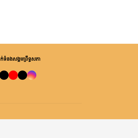
់ទំនងសង្គមព្រឹទ្ធសភា