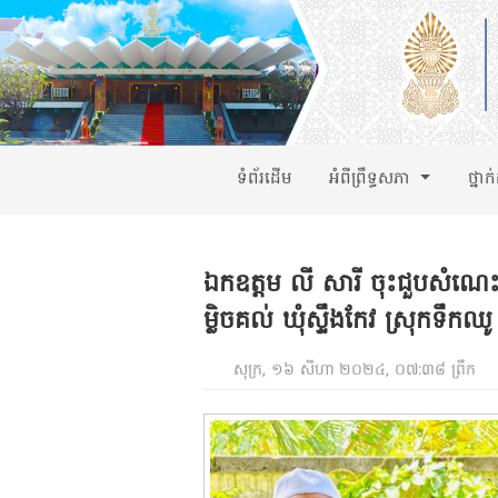
ទំព័រដើម
អំពីព្រឹទ្ធសភា
ថ្នាក
ឯកឧត្តម លី សារី ចុះជួបសំណេះ
ម្លិចគល់ ឃុំស្ទឹងកែវ ស្រុកទឹកឈូ
សុក្រ, ១៦ សីហា ២០២៤, ០៧:៣៨ ព្រឹក