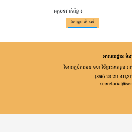
អត្ថបទពាក់ព័ន្ធ ៖
ឯកឧត្តម លី សារី
អាសយដ្ឋាន ទំនា
វិមានរដ្ឋចំការមន មហាវិថីព្រះនរោត្តម រាជ
(855) 23 211 411,21
secretariat@se