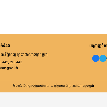
ក់ទំនង
បណ្តាញទំនាក
ធានីភ្នំពេញ ព្រះរាជាណាចក្រកម្ពុជា
1 442, 211 443
nate.gov.kh
២០២៦ © រក្សាសិទ្ធិគ្រប់យ៉ាងដោយ ព្រឹទ្ធសភា នៃព្រះរាជាណាចក្រកម្ពុជា