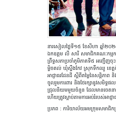
នារសៀលថ្ងៃទី១៥ ខែសីហា ឆ្នាំ២០
ឯកឧត្តម លី សារី សមាជិកគណៈកម្មកា
ព្រឹទ្ធសភាប្រចាំភូមិភាគទី៥ អញ្ជើញ
ម្លិចគល់ ឃុំស្ទឹងកែវ ស្រុកទឹកឈូ ខេ
អាជ្ញាធរដែនដី ស្តីពីតម្លៃនៃសន្តិភា
ចូលរួមការពារ និងថែរក្សានូវសមិទ្ធ
ជ្រុលនិយមមួយចំនួន ដែលមានចេតនាចង
ហើយត្រូវស្តាប់តាមការអប់រំរបស់អាជ្ញាធ
ប្រភព : ការិយាល័យអមក្រុមសមាជិកព្រ