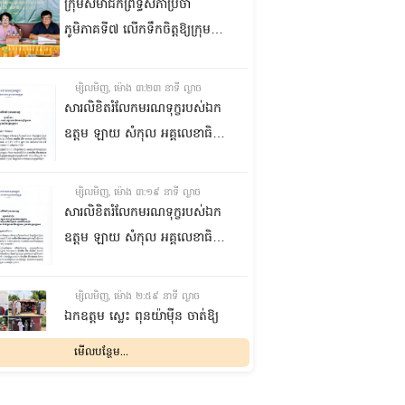
ក្រុមសមាជិកព្រឹទ្ធសភាប្រចាំ
ភូមិភាគទី៧ លើកទឹកចិត្តឱ្យក្រុម
ប្រឹក្សាឃុំក្នុងស្រុកជលគិរី រួមគ្នាបន្ត
បង្ករបង្កើនផលកសិកម្មបន្ថែមពីលើ
ម្សិលមិញ, ម៉ោង ៣:២៣ នាទី ល្ងាច
មុខរបបសព្វថ្ងៃ ដើម្បីឱ្យប្រជាពលរដ្ឋ
សារលិខិតរំលែកមរណទុក្ខរបស់ឯក
មានជីវភាពធូរធារ
ឧត្តម ឡាយ សំកុល អគ្គលេខាធិការ
ព្រឹទ្ធសភា ជូន ឯកឧត្តម ឡោក
ឆាយ អគ្គលេខាធិការរងព្រឹទ្ធសភា
ម្សិលមិញ, ម៉ោង ៣:១៩ នាទី ល្ងាច
ព្រមទាំងក្រុមគ្រួសារ ចំពោះមរណ
សារលិខិតរំលែកមរណទុក្ខរបស់ឯក
ភាព ឧបាសិកា លឹម អេងលាន ត្រូវ
ឧត្តម ឡាយ សំកុល អគ្គលេខាធិការ
ជាបងស្រីបង្កើតរបស់ឯកឧត្តម បាន
ព្រឹទ្ធសភា គោរពជូន លោកជំទាវ
ទទួលមរណភាព នៅថ្ងៃទី៥ ខែសីហា
ឡោក ខេង ប្រធានគណៈកម្មការ
ម្សិលមិញ, ម៉ោង ២:៥៩ នាទី ល្ងាច
ឆ្នាំ២០២៦ វេលាម៉ោង១:៥០នាទី
សុខាភិបាល សង្គមកិច្ច អតីត
ឯកឧត្តម ស្លេះ ពុនយ៉ាម៉ីន ចាត់ឱ្យ
រំលងអធ្រាត្រ ក្នុងជន្មាយុ៨១ឆ្នាំ
យុទ្ធជន យុវនីតិសម្បទា ការងារ
ក្រុមការងារនាំយកកញ្ចប់
មើលបន្ថែម...
ដោយរោគាពាធ នៅប្រទេសបារាំង
បណ្តុះបណ្តាលវិជ្ជាជីវៈ និងកិច្ចការនារី
អាហារចែកជូនបងប្អូនប្រជាពលរដ្ឋ
នៃរដ្ឋសភា ព្រមទាំងក្រុមគ្រួសារ
ម្សិលមិញ, ម៉ោង ២:៣២ នាទី ល្ងាច