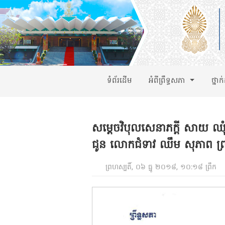
ទំព័រដើម
អំពីព្រឹទ្ធសភា
ថ្នាក
សម្តេចវិបុលសេនាភក្តី សាយ ឈុំ 
ជូន លោកជំទាវ ឈឹម សុភាព ព្រម
ព្រហស្បតិ៍, ០៦ ធ្នូ ២០១៨, ១០:១៨ ព្រឹក