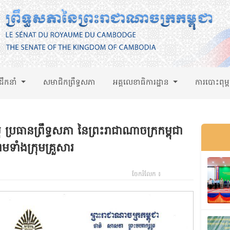
់ដឹកនាំ
សមាជិកព្រឹទ្ធសភា
អគ្គលេខាធិការដ្ឋាន
ការបោះពុម្
ប្រធានព្រឹទ្ធសភា នៃព្រះរាជាណាចក្រកម្ពុជា
ទាំងក្រុមគ្រួសារ
ចែករំលែក ៖