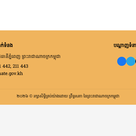
ក់ទំនង
បណ្តាញទំនាក
ធានីភ្នំពេញ ព្រះរាជាណាចក្រកម្ពុជា
1 442, 211 443
nate.gov.kh
២០២៦ © រក្សាសិទ្ធិគ្រប់យ៉ាងដោយ ព្រឹទ្ធសភា នៃព្រះរាជាណាចក្រកម្ពុជា