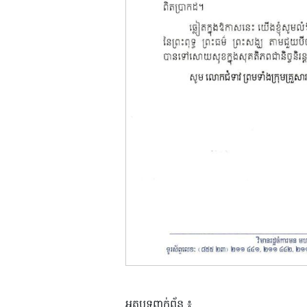
អត្ថបទពាក់ព័ន្ធ ៖