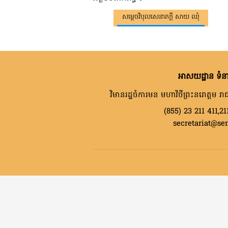
សម្តេចវិបុលសេនាភក្តី សាយ ឈុំ
អាសយដ្ឋាន ទំនា
វិមានរដ្ឋចំការមន មហាវិថីព្រះនរោត្តម រាជ
(855) 23 211 411,21
secretariat@se