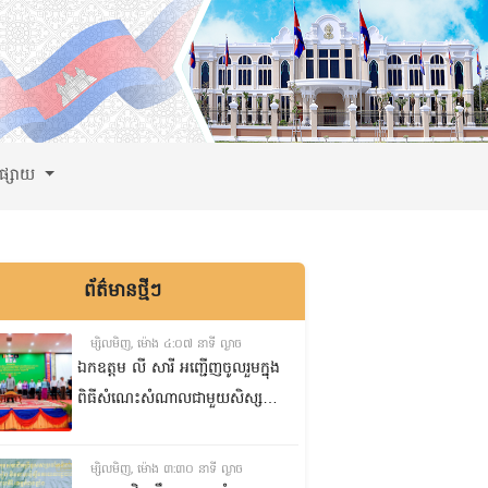
ពផ្សាយ
ព័ត៌មានថ្មីៗ
ម្សិលមិញ, ម៉ោង ៤:០៧ នាទី ល្ងាច
ឯកឧត្តម លី សារី អញ្ជើញចូលរួមក្នុង
ពិធីសំណេះសំណាលជាមួយសិស្ស
ត្រៀមប្រឡងសញ្ញាបត្រមធ្យមសិក្សា
ទុតិយភូមិ២០២៥-២០២៦
ម្សិលមិញ, ម៉ោង ៣:៣០ នាទី ល្ងាច