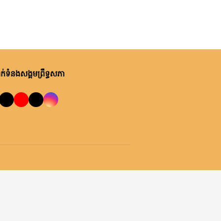
ម្សិលមិញ, ម៉ោង ១០:២២ នាទី ព្រឹក
ឯកឧត្តមបណ្ឌិត ឈីវ យីស៊ាង ជួប
ពិភាក្សាការងារជាមួយតំណាងក្រុម
ហ៊ុន Minebea Cambodia
ម្សិលមិញ, ម៉ោង ៩:២៤ នាទី ព្រឹក
ឯកឧត្តមបណ្ឌិត ធន់ វឌ្ឍនា កោត
់ទំនងសង្គមព្រឹទ្ធសភា
សរសើរ និងលើកទឹកចិត្តអាជ្ញាធរ
ខណ្ឌ៧មករា ក្នុងការរៀបចំសេដ្ឋ
កិច្ចឌឿងហែម
ព្រហស្បតិ៍, ០៦ សីហា ២០២៦
លោកជំទាវ ចឹក ហេង អញ្ជើញ​ដឹកនាំ
កិច្ចប្រជុំពិភាក្សា ស្តីពី ការត្រៀម
រៀបចំសន្និបាតសាខាអាណត្តិទី៦
របស់សាខាកាកបាទក្រហមកម្ពុជា
ព្រហស្បតិ៍, ០៦ សីហា ២០២៦
ខេត្តព្រះវិហារ
ឯកឧត្តម អ៊ុច បូររិទ្ធ ដឹកនាំកិច្ចប្រជុំ
គម្រោងថវិកាឆ្នាំ២០២៧ របស់
ព្រឹទ្ធសភា ជាមួយតំណាងក្រសួង