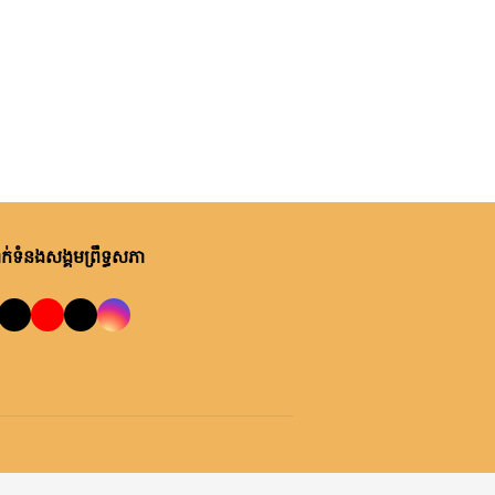
់ទំនងសង្គមព្រឹទ្ធសភា