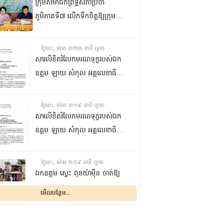
ក្រុមសមាជិកព្រឹទ្ធសភាប្រចាំ
ភូមិភាគទី៧ លើកទឹកចិត្តឱ្យក្រុម
ប្រឹក្សាឃុំក្នុងស្រុកជលគិរី រួមគ្នាបន្ត
បង្ករបង្កើនផលកសិកម្មបន្ថែមពីលើ
ថ្ងៃនេះ, ម៉ោង ៣:២៣ នាទី ល្ងាច
មុខរបបសព្វថ្ងៃ ដើម្បីឱ្យប្រជាពលរដ្ឋ
សារលិខិតរំលែកមរណទុក្ខរបស់ឯក
មានជីវភាពធូរធារ
ឧត្តម ឡាយ សំកុល អគ្គលេខាធិការ
ព្រឹទ្ធសភា ជូន ឯកឧត្តម ឡោក
ឆាយ អគ្គលេខាធិការរងព្រឹទ្ធសភា
ថ្ងៃនេះ, ម៉ោង ៣:១៩ នាទី ល្ងាច
ព្រមទាំងក្រុមគ្រួសារ ចំពោះមរណ
សារលិខិតរំលែកមរណទុក្ខរបស់ឯក
ភាព ឧបាសិកា លឹម អេងលាន ត្រូវ
ឧត្តម ឡាយ សំកុល អគ្គលេខាធិការ
ជាបងស្រីបង្កើតរបស់ឯកឧត្តម បាន
ព្រឹទ្ធសភា គោរពជូន លោកជំទាវ
ទទួលមរណភាព នៅថ្ងៃទី៥ ខែសីហា
ឡោក ខេង ប្រធានគណៈកម្មការ
ថ្ងៃនេះ, ម៉ោង ២:៥៩ នាទី ល្ងាច
ឆ្នាំ២០២៦ វេលាម៉ោង១:៥០នាទី
សុខាភិបាល សង្គមកិច្ច អតីត
ឯកឧត្តម ស្លេះ ពុនយ៉ាម៉ីន ចាត់ឱ្យ
រំលងអធ្រាត្រ ក្នុងជន្មាយុ៨១ឆ្នាំ
យុទ្ធជន យុវនីតិសម្បទា ការងារ
ក្រុមការងារនាំយកកញ្ចប់
មើលបន្ថែម...
ដោយរោគាពាធ នៅប្រទេសបារាំង
បណ្តុះបណ្តាលវិជ្ជាជីវៈ និងកិច្ចការនារី
អាហារចែកជូនបងប្អូនប្រជាពលរដ្ឋ
នៃរដ្ឋសភា ព្រមទាំងក្រុមគ្រួសារ
ថ្ងៃនេះ, ម៉ោង ២:៣២ នាទី ល្ងាច