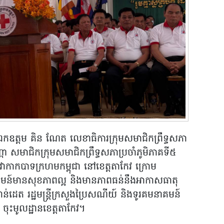
ឯកឧត្តម គិន ណែត លេខាធិការ​ក្រុម​សមាជិក​ព្រឹទ្ធសភា​
ណ្ណា​ សមាជិកក្រុម​សមាជិក​ព្រឹទ្ធសភាប្រចាំភូមិភាគទី៥
ាកបាទក្រហម​កម្ពុជា​ នៅខេត្តតាកែវ ក្រោម
បីសហគមន៍មានសុខភាពល្អ និងមានភាពធន់នឹងអាកាសធាតុ
ន់ដេត រដ្ឋមន្រ្តីក្រសួងប្រៃសណីយ៍ និងទូរគមនាគមន៍
 ចុះមូលដ្ឋានខេត្តតាកែវ។