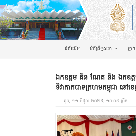
ទំព័រដើម
អំពីព្រឹទ្ធសភា
ថ្នាក
ឯកឧត្តម គិន ណែត និង ឯកឧត្ត
ទិវាកាកបាទក្រហមកម្ពុជា​ នៅខេត
ពុធ, ១១ មិថុនា ២០២៥, ១០:០៥ ព្រឹក