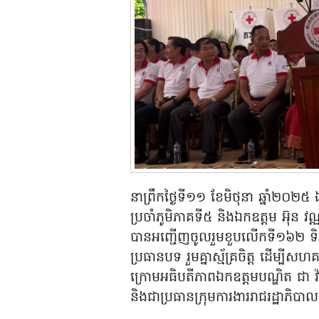
នាព្រឹកថ្ងៃទី១១ ខែមិថុនា ឆ្នាំ២០២៥ 
ប្រចាំ​ភូមិ​ភាគ​ទី​៥ និងឯកឧត្តម អ៊ុន វ
បានអញ្ជើញចូលរួមខួបលើកទី១៦២ ទិវាក
ប្រធានបទ រួមគ្នាស្ម័គ្រចិត្ត ដើម្
ក្រោមអធិបតីភាពឯកឧត្តមបណ្ឌិត ជា វ៉ា
និងជាប្រធានក្រុមការងាររាជរដ្ឋាភិបាល