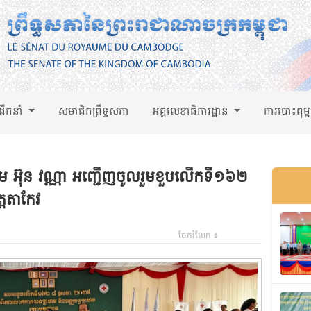
់ដឹកនាំ
សមាជិកព្រឹទ្ធសភា
អគ្គលេខាធិការដ្ឋាន
ការបោះពុម្
ម អ៊ុន វណ្ណា​ អញ្ជើញចូលរួមខួបលើកទី១៦២
្តតាកែវ
ចែករំលែក ៖