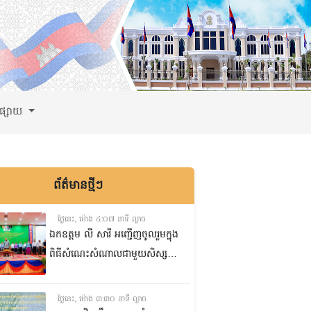
ពផ្សាយ
ព័ត៌មានថ្មីៗ
ថ្ងៃនេះ, ម៉ោង ៤:០៧ នាទី ល្ងាច
ឯកឧត្តម លី សារី អញ្ជើញចូលរួមក្នុង
ពិធីសំណេះសំណាលជាមួយសិស្ស
ត្រៀមប្រឡងសញ្ញាបត្រមធ្យមសិក្សា
ទុតិយភូមិ២០២៥-២០២៦
ថ្ងៃនេះ, ម៉ោង ៣:៣០ នាទី ល្ងាច