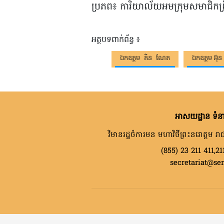
ប្រភព​៖​ ការិយាល័យ​អម​ក្រុម​សមាជិក​ព្រឹទ
អត្ថបទពាក់ព័ន្ធ ៖
ឯកឧត្តម គិន ណែត
ឯកឧត្តម អ៊ុន 
អាសយដ្ឋាន ទំនា
វិមានរដ្ឋចំការមន មហាវិថីព្រះនរោត្តម រាជ
(855) 23 211 411,21
secretariat@se