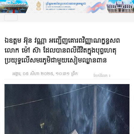
ឯឧត្តម អ៊ុន វណ្ណា អញ្ជើញគោរពវិញ្ញាណក្ខន្ធសព
លោក ម៉ៅ ស៊ា ដែលបានពលីជីវិតក្នុងបុព្វហេតុ
ប្រយុទ្ធលើសមរភូមិជាមួយសៀមឈ្លានពាន
អង្គារ, ០៥ សីហា ២០២៥, ១០:៣១ ព្រឹក
ចែករំលែក ៖