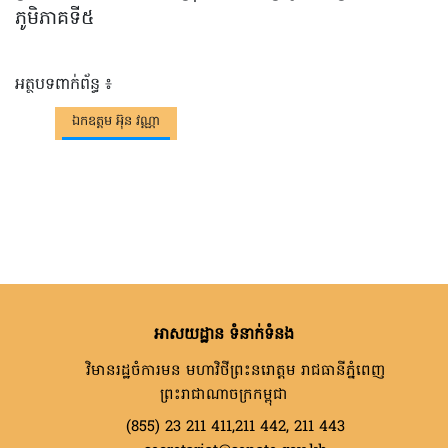
ភូមិភាគទី៥
អត្ថបទពាក់ព័ន្ធ ៖
ឯកឧត្តម អ៊ុន វណ្ណា
អាសយដ្ឋាន ទំនាក់ទំនង
វិមានរដ្ឋចំការមន មហាវិថីព្រះនរោត្តម រាជធានីភ្នំពេញ
ព្រះរាជាណាចក្រកម្ពុជា
(855) 23 211 411,211 442, 211 443