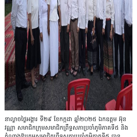
នាល្ងាចថ្ងៃអង្គារ ទី២៩ ខែកក្កដា ឆ្នាំ២០២៥ ឯកឧត្តម អ៊ុន
វណ្ណា សមាជិកក្រុមសមាជិកព្រឹទ្ធសភាប្រចាំភូមិភាគទី៥ និង
តំណាងឱ្យក្រុមសមាជិកព្រឹទ្ធសភាប្រចាំភូមិភាគទី៥ បាន