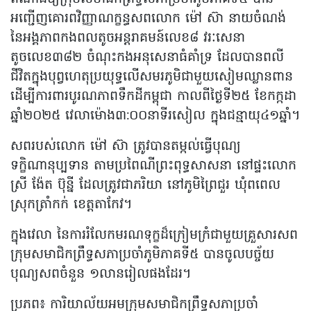
អញ្ជើញគោរពវិញ្ញាណក្ខន្ធសពលោក ម៉ៅ ស៊ា នាយចំណង់
នៃអង្គភាពកងពលតូចអន្តរាគមន៍លេខ៨ វរៈសេនា
តូចលេខ៣៨២ ចំណុះកងអនុសេនាធំគាំទ្រ ដែលបានពលី
ជីវិតក្នុងបុព្វហេតុប្រយុទ្ធលើសមរភូមិជាមួយសៀមឈ្លានពាន
ដើម្បីការពារបូរណភាពទឹកដីកម្ពុជា កាលពីថ្ងៃទី២៥ ខែកក្កដា
ឆ្នាំ២០២៥ វេលាម៉ោង៣:០០នាទីរសៀល ក្នុងជន្មាយុ៤១ឆ្នាំ។
សពរបស់លោក ម៉ៅ ស៊ា ត្រូវបានតម្កល់ធ្វើបុណ្យ
ទក្ខិណានុប្បទាន តាមប្រពៃណីព្រះពុទ្ធសាសនា នៅផ្ទះលោក
ស្រី ង៉ែត ប៊ុន្នី ដែលត្រូវជាភរិយា នៅភូមិព្រៃជួរ ឃុំពពេល
ស្រុកត្រាំកក់ ខេត្តតាកែវ។
ក្នុងវេលា នៃការរំលែកមរណទុក្ខដ៏ក្រៀមក្រំជាមួយគ្រួសារសព
ក្រុមសមាជិកព្រឹទ្ធសភាប្រចាំភូមិភាគទី៥ បានចូលបច្ច័យ
បុណ្យសពចំនួន ១លានរៀលផងដែរ។
ប្រភព៖ ការិយាល័យអមក្រុមសមាជិកព្រឹទ្ធសភាប្រចាំ