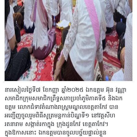
នារសៀលថ្ងៃទី៧ ខែកញ្ញា ឆ្នាំ២០២៥ ឯកឧត្តម អ៊ុន វណ្ណា
សមាជិកក្រុមសមាជិកព្រឹទ្ធសភាប្រចាំភូមិភាគទី៥ និងឯក
ឧត្តម លោកជំទាវតំណាងរាស្ត្រមណ្ឌលខេត្តតាកែវ បាន
អញ្ជើញចូលរួមពិធីសូត្រមន្តកាន់បិណ្ឌទី១ នៅវត្តសីហ
រតនារាម សង្កាត់រកាក្នុង ក្រុងដូនកែវ ខេត្តតាកែវ។
ក្នុងឱកាសនោះ ឯកឧត្តមបានចូលបច្ច័យផ្ទាល់ខ្លួន