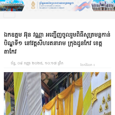
ឯកឧត្តម អ៊ុន វណ្ណា អញ្ជើញចូលរួមពិធីសូត្រមន្តកាន់
បិណ្ឌទី១ នៅវត្តសីហរតនារាម ក្រុងដូនកែវ ខេត្ត
តាកែវ
ច័ន្ទ, ០៨ កញ្ញា ២០២៥, ១០:១៧ ព្រឹក
ចែករំលែក ៖