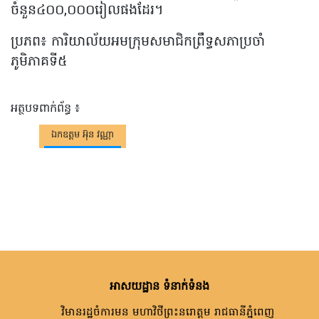
ចំនួន៤០០,០០០រៀលផងដែរ។
ប្រភព៖ ការិយាល័យអមក្រុមសមាជិកព្រឹទ្ធសភាប្រចាំ
ភូមិភាគទី៥
អត្ថបទពាក់ព័ន្ធ ៖
ឯកឧត្តម អ៊ុន វណ្ណា
អាសយដ្ឋាន ទំនាក់ទំនង
វិមានរដ្ឋចំការមន មហាវិថីព្រះនរោត្តម រាជធានីភ្នំពេញ