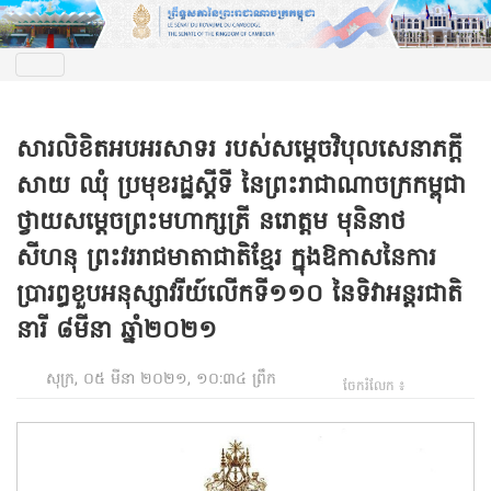
សារលិខិតអបអរសាទរ របស់សម្តេចវិបុលសេនាភក្តី
សាយ ឈុំ ប្រមុខរដ្ឋស្តីទី នៃព្រះរាជាណាចក្រកម្ពុជា
ថ្វាយសម្តេចព្រះមហាក្សត្រី នរោត្តម មុនិនាថ
សីហនុ ព្រះវររាជមាតាជាតិខ្មែរ ក្នុងឱកាសនៃការ
ប្រារព្ធខួបអនុស្សាវរីយ៍លើកទី១១០ នៃទិវាអន្តរជាតិ
នារី ៨មីនា ឆ្នាំ២០២១
សុក្រ, ០៥ មីនា ២០២១, ១០:៣៤ ព្រឹក
ចែករំលែក ៖