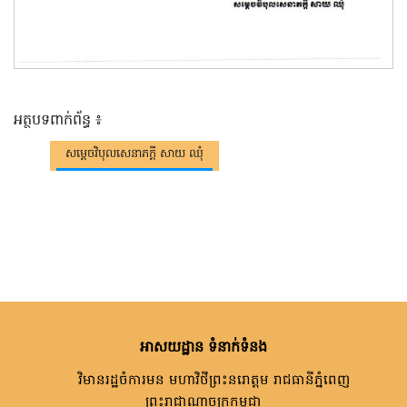
អត្ថបទពាក់ព័ន្ធ ៖
សម្តេចវិបុលសេនាភក្តី សាយ ឈុំ
អាសយដ្ឋាន ទំនាក់ទំនង
វិមានរដ្ឋចំការមន មហាវិថីព្រះនរោត្តម រាជធានីភ្នំពេញ
ព្រះរាជាណាចក្រកម្ពុជា