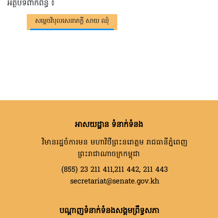
អត្ថបទពាក់ព័ន្ធ ៖
សម្តេចវិបុលសេនាភក្តី សាយ ឈុំ
អាសយដ្ឋាន ទំនាក់ទំនង
វិមានរដ្ឋចំការមន មហាវិថីព្រះនរោត្តម រាជធានីភ្នំពេញ
ព្រះរាជាណាចក្រកម្ពុជា
(855) 23 211 411,211 442, 211 443
secretariat@senate.gov.kh
បណ្តាញទំនាក់ទំនងសង្គមព្រឹទ្ធសភា