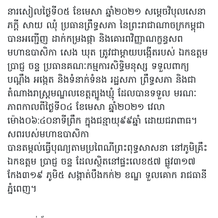
នារសៀលថ្ងៃទី០៥ ខែមេសា ឆ្នាំ២០២១ សម្តេចវិបុលសេនា
ភក្តី សាយ ឈុំ ប្រធានព្រឹទ្ធសភា នៃព្រះរាជាណាចក្រកម្ពុជា
បានអញ្ជើញ ដាក់កម្រងផ្កា និងគោរពវិញ្ញាណក្ខន្ធសព
មហាឧបាសិកា សេង ឃុត ត្រូវជាម្តាយបង្កើតរបស់ ឯកឧត្តម
ប្រាជ្ញ ចន្ទ ប្រធានគណៈកម្មការសិទ្ធិមនុស្ស ទទួលពាក្យ
បណ្តឹង អង្កេត និងទំនាក់ទំនង រដ្ឋសភា ព្រឹទ្ធសភា និងជា
តំណាងរាស្រ្តមណ្ឌលខេត្តត្បូងឃ្មុំ ដែលបានទទួល មរណៈ
ភាពកាលពីថ្ងៃទី០៤ ខែមេសា ឆ្នាំ២០២១ វេលា
ម៉ោង០៦:៤០នាទីព្រឹក ក្នុងជន្មាយុ៩៩ឆ្នាំ ដោយជរាពាធ។
សពរបស់មហាឧបាសិកា
បានតម្កល់ធ្វើបុណ្យតាមប្រពៃណីព្រះពុទ្ធសាសនា នៅភូមិគ្រឹះ
ឯកឧត្តម ប្រាជ្ញ ចន្ទ ដែលស្ថិតនៅផ្ទះលេខ៥៧ ផ្លូវ៣១៧
កែង៣១៩ ភូមិ៥ សង្កាត់បឹងកក់២ ខណ្ឌ ទួលគោក រាជធានី
ភ្នំពេញ។