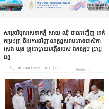
សម្តេចវិបុលសេនាភក្តី សាយ ឈុំ បានអញ្ជើញ ដាក់
កម្រងផ្កា និងគោរពវិញ្ញាណក្ខន្ធសពមហាឧបាសិកា
សេង ឃុត ត្រូវជាម្តាយបង្កើតរបស់ ឯកឧត្តម ប្រាជ្ញ
ចន្ទ
ច័ន្ទ, ០៥ មេសា ២០២១, ០៨:០៨ ល្ងាច
ចែករំលែក ៖