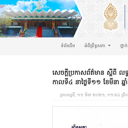
ទំព័រដើម
អំពីព្រឹទ្ធសភា
ថ្នាក
សេចក្តីប្រកាសព័ត៌មាន ស្តីពី លទ
កាលទី៤ នាថ្ងៃទី១១ ខែមីនា ឆ្
ព្រហស្បតិ៍, ១១ មីនា ២០២១, ១១:៥៤ ព្រឹក