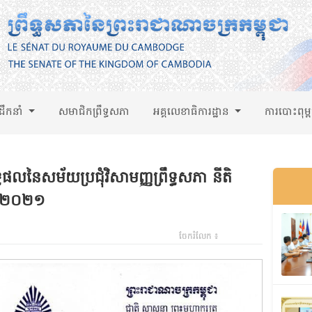
់ដឹកនាំ
សមាជិកព្រឹទ្ធសភា
អគ្គលេខាធិការដ្ឋាន
ការបោះពុម្
្ធផលនៃសម័យប្រជុំវិសាមញ្ញព្រឹទ្ធសភា នីតិ
នាំ២០២១
ចែករំលែក ៖