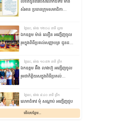
លិខិតជូនពររបស់លោកជំទាវ មាន
សំអាន ប្រធានក្រុម​សមាជិកា
ព្រឹទ្ធសភា​ គោរពជូន លោកជំទាវ
ឃួន ឃុនឌី លេខាធិការក្រុម
ថ្ងៃនេះ, ម៉ោង ១២:០៤ នាទី ល្ងាច
សមាជិកាព្រឹទ្ធសភា ក្នុងឱកាស
ឯកឧត្តម ម៉ាន់ ឈឿន អញ្ជើញចូល
ប្រកបដោយសិរីមង្គល នៃថ្ងៃចម្រើន
រួមក្នុងពិធីប្រគល់សញ្ញាបត្រ ជូនដល់
អាយុវឌ្ឍនមង្គលរបស់ លោកជំទាវ
និស្សិតជ័យលាភី និងសម្ពោធអគារ
លេខាធិការក្រុមសមាជិកាព្រឹទ្ធសភា
សិក្សា នៃសាកលវិទ្យាល័យភូមិន្ទនីតិ
ថ្ងៃនេះ, ម៉ោង ១០:៥២ នាទី ព្រឹក
សាស្ត្រ និងវិទ្យាស្ត្រសេដ្ឋកិច្ច
ឯកឧត្តម អ‍៊ឹង លាងហ៊ួ អញ្ជើញចូល
រួមជាកិត្តិយសក្នុងពិធីប្រគល់
ឧបករណ៍ផលិតអុកស៊ីសែន
និងអាល់កុល ជូនដល់មន្ទីរពេទ្យ
ថ្ងៃនេះ, ម៉ោង ៨:៤០ នាទី ព្រឹក
បង្អែក និងមណ្ឌលសុខភាពមួយចំនួន
លោកជំទាវ មុំ សណ្តាប់ អញ្ជើញជួប
ក្នុងខេត្តកំពង់ឆ្នាំង
សំណេះសំណាល និងសួរសុខទុក្ខ
មើលបន្ថែម...
ជាមួយចលនានារី ក្នុងសង្កាត់ផ្សារ
ដើមថ្កូវ ខណ្ឌចំការមន រាជធានី
ម្សិលមិញ, ម៉ោង ៨:០៤ នាទី ល្ងាច