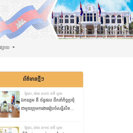
ពផ្សាយ
ព័ត៌មានថ្មីៗ
ថ្ងៃនេះ, ម៉ោង ៣:៥៥ នាទី ល្ងាច
ឯកឧត្តម ងី ច័ន្ទផល ដឹកនាំកិច្ចប្រជុំ
ជាមួយក្រុមការងាររៀបចំសន្និសីទ
ISC-2 ដើម្បីពិនិត្យវឌ្ឍនភាពការងារ
ដែលបាននិងកំពុងអនុវត្ត
ថ្ងៃនេះ, ម៉ោង ៣:១៥ នាទី ល្ងាច