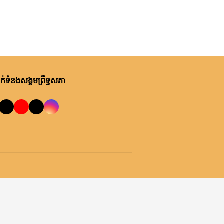
់ទំនងសង្គមព្រឹទ្ធសភា