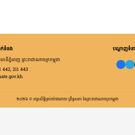
ក់ទំនង
បណ្តាញទំនាក
ធានីភ្នំពេញ ព្រះរាជាណាចក្រកម្ពុជា
1 442, 211 443
nate.gov.kh
២០២៦ © រក្សាសិទ្ធិគ្រប់យ៉ាងដោយ ព្រឹទ្ធសភា នៃព្រះរាជាណាចក្រកម្ពុជា