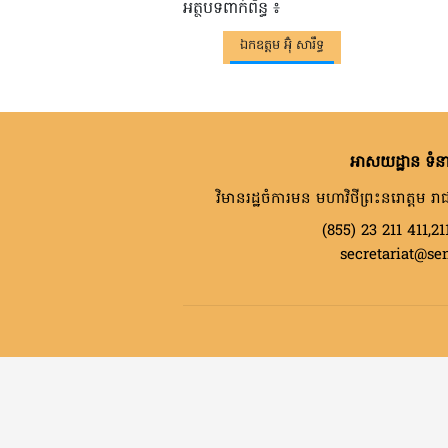
អត្ថបទពាក់ព័ន្ធ ៖
ឯកឧត្តម អ៊ុំ សារឹទ្ធ
អាសយដ្ឋាន ទំនា
វិមានរដ្ឋចំការមន មហាវិថីព្រះនរោត្តម រាជ
(855) 23 211 411,21
secretariat@se