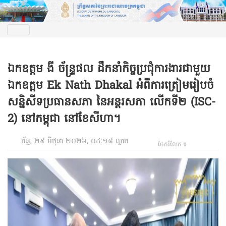
ឯកឧត្តម ងី ច័ន្ទ្រផល ដឹកនាំកិច្ចប្រជុំការងារជាមួយ
ឯកឧត្តម Ek Nath Dhakal អំពីការត្រៀមរៀបចំ
សន្និសីទប្រធានសភា នៃអន្តរសភា លើកទី២ (ISC-
2) នៅកម្ពុជា នៅខែសីហា។
ច័ន្ទ, ២៩ មិថុនា ២០២៦, ០៤:១៨ ល្ងាច
ចែករំលែក ៖