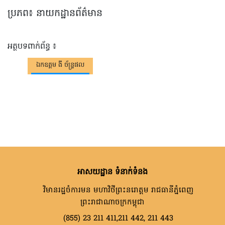
ប្រភព៖ នាយកដ្ឋានព័ត៌មាន
អត្ថបទពាក់ព័ន្ធ ៖
ឯកឧត្តម ងី ច័ន្ទ្រផល
អាសយដ្ឋាន ទំនាក់ទំនង
វិមានរដ្ឋចំការមន មហាវិថីព្រះនរោត្តម រាជធានីភ្នំពេញ
ព្រះរាជាណាចក្រកម្ពុជា
(855) 23 211 411,211 442, 211 443