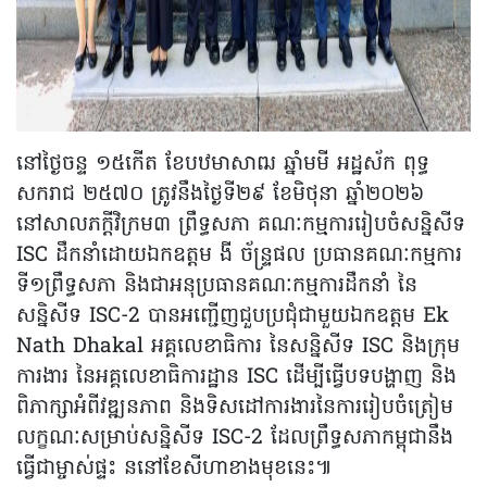
នៅថ្ងៃចន្ទ ១៥កើត ខែបឋមាសាឍ ឆ្នាំមមី អដ្ឋស័ក ពុទ្ធ
សករាជ ២៥៧០ ត្រូវនឹងថ្ងៃទី២៩ ខែមិថុនា ឆ្នាំ២០២៦
នៅសាលភក្តីវិក្រម៣ ព្រឹទ្ធសភា គណៈកម្មការរៀបចំសន្និសីទ
ISC ដឹកនាំដោយឯកឧត្តម ងី ច័ន្ទ្រផល ប្រធានគណៈកម្មការ
ទី១ព្រឹទ្ធសភា និងជាអនុប្រធានគណៈកម្មការដឹកនាំ នៃ
សន្និសីទ ISC-2 បានអញ្ជើញ​ជួបប្រជុំជាមួយឯកឧត្តម Ek
Nath Dhakal អគ្គលេខាធិការ នៃសន្និសីទ​ ISC និងក្រុម
ការងារ នៃអគ្គលេខាធិការដ្ឋាន ISC ដើម្បីធ្វើបទបង្ហាញ និង
ពិភាក្សាអំពីវឌ្ឍនភាព និងទិសដៅការងារ​នៃការរៀបចំ​ត្រៀម
លក្ខណៈសម្រាប់​សន្និសីទ​ ISC-2 ​ដែលព្រឹទ្ធសភា​កម្ពុជានឹង
ធ្វើជាម្ចាស់ផ្ទះ ននៅខែសីហាខាងមុខនេះ៕