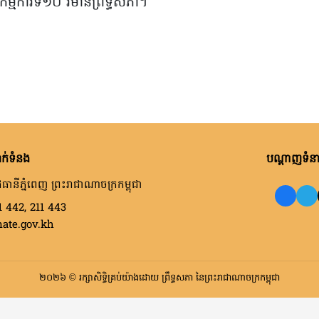
ម្មការទី១០ វិមានព្រឹទ្ធសភា។
ក់ទំនង
បណ្តាញទំនាក
ធានីភ្នំពេញ ព្រះរាជាណាចក្រកម្ពុជា
1 442, 211 443
nate.gov.kh
២០២៦ © រក្សាសិទ្ធិគ្រប់យ៉ាងដោយ ព្រឹទ្ធសភា នៃព្រះរាជាណាចក្រកម្ពុជា