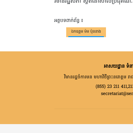
វិមានរដ្ឋសភា ស្ថិតនៅសាលប្រជុំគណៈក
អត្ថបទពាក់ព័ន្ធ ៖
ឯកឧត្តម ម៉ម ប៉ុននាង
អាសយដ្ឋាន ទំនា
វិមានរដ្ឋចំការមន មហាវិថីព្រះនរោត្តម រាជ
(855) 23 211 411,21
secretariat@se