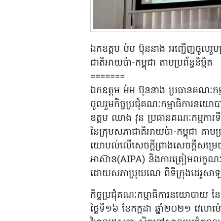
ឯកឧត្តម ម៉ម ប៊ុននាង អញ្ជើញចូលរួ
ជាតិអាយប៉ា-កម្ពុជា តាមប្រព័ន្ធនិម្មិត
=======
ឯកឧត្តម ម៉ម ប៊ុននាង ប្រធានគណៈកម្ម
ចូលរួមកិច្ចប្រជុំគណៈកម្មាធិការនយ
ឧត្តម ឈាង វុន ប្រធានគណៈកម្មការ
នៃក្រុមសភាជាតិអាយប៉ា-កម្ពុជា តាមប្រព័ន
យោបល់លើសេចក្តីព្រាងសេចក្តីសម្រ
អាស៊ាន(AIPA) និងការត្រៀមលក្ខណ
ដោយសភាប្រុយណេ ពីទីក្រុងដេរូសាឡាម
កិច្ចប្រជុំគណៈកម្មាធិការនយោបាយ នៃក្
ថ្ងៃទី១៦ ខែកក្កដា ឆ្នាំ២០២១ វេលាម៉