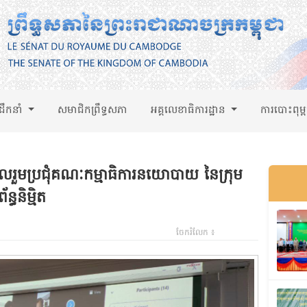
់ដឹកនាំ
សមាជិកព្រឹទ្ធសភា
អគ្គលេខាធិការដ្ឋាន
ការបោះពុម្
ូលរួមប្រជុំគណៈកម្មាធិការនយោបាយ នៃក្រុម
្ធនិម្មិត
ចែករំលែក ៖