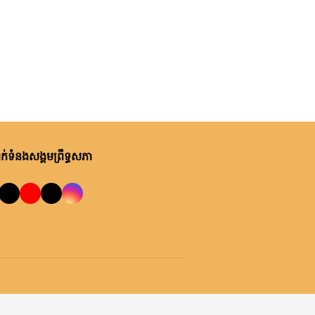
់ទំនងសង្គមព្រឹទ្ធសភា