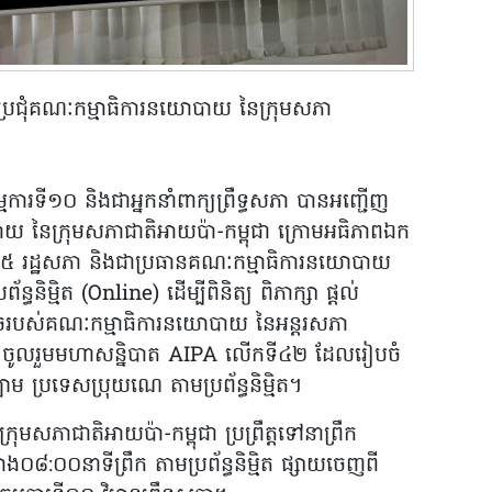
មប្រជុំគណៈកម្មាធិការនយោបាយ នៃក្រុមសភា
ការទី១០ និងជាអ្នកនាំពាក្យព្រឹទ្ធសភា បានអញ្ជើញ
ោបាយ នៃក្រុមសភាជាតិអាយប៉ា-កម្ពុជា ក្រោមអធិភាពឯក
ទី៥ រដ្ឋសភា និងជាប្រធានគណៈកម្មាធិការនយោបាយ
្ធនិម្មិត (Online) ដើម្បីពិនិត្យ ពិភាក្សា ផ្តល់
េចរបស់គណៈកម្មាធិការនយោបាយ នៃអន្តរសភា
ៈចូលរួមមហាសន្និបាត AIPA លើកទី៤២ ដែលរៀបចំ
 ប្រទេសប្រុយណេ តាមប្រព័ន្ធនិម្មិត។
រុមសភាជាតិអាយប៉ា-កម្ពុជា ប្រព្រឹត្តទៅនាព្រឹក
ោង០៨:០០នាទីព្រឹក តាមប្រព័ន្ធនិម្មិត ផ្សាយចេញពី