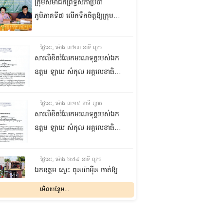
ក្រុមសមាជិកព្រឹទ្ធសភាប្រចាំ
ភូមិភាគទី៧ លើកទឹកចិត្តឱ្យក្រុម
ប្រឹក្សាឃុំក្នុងស្រុកជលគិរី រួមគ្នាបន្ត
បង្ករបង្កើនផលកសិកម្មបន្ថែមពីលើ
ថ្ងៃនេះ, ម៉ោង ៣:២៣ នាទី ល្ងាច
មុខរបបសព្វថ្ងៃ ដើម្បីឱ្យប្រជាពលរដ្ឋ
សារលិខិតរំលែកមរណទុក្ខរបស់ឯក
មានជីវភាពធូរធារ
ឧត្តម ឡាយ សំកុល អគ្គលេខាធិការ
ព្រឹទ្ធសភា ជូន ឯកឧត្តម ឡោក
ឆាយ អគ្គលេខាធិការរងព្រឹទ្ធសភា
ថ្ងៃនេះ, ម៉ោង ៣:១៩ នាទី ល្ងាច
ព្រមទាំងក្រុមគ្រួសារ ចំពោះមរណ
សារលិខិតរំលែកមរណទុក្ខរបស់ឯក
ភាព ឧបាសិកា លឹម អេងលាន ត្រូវ
ឧត្តម ឡាយ សំកុល អគ្គលេខាធិការ
ជាបងស្រីបង្កើតរបស់ឯកឧត្តម បាន
ព្រឹទ្ធសភា គោរពជូន លោកជំទាវ
ទទួលមរណភាព នៅថ្ងៃទី៥ ខែសីហា
ឡោក ខេង ប្រធានគណៈកម្មការ
ថ្ងៃនេះ, ម៉ោង ២:៥៩ នាទី ល្ងាច
ឆ្នាំ២០២៦ វេលាម៉ោង១:៥០នាទី
សុខាភិបាល សង្គមកិច្ច អតីត
ឯកឧត្តម ស្លេះ ពុនយ៉ាម៉ីន ចាត់ឱ្យ
រំលងអធ្រាត្រ ក្នុងជន្មាយុ៨១ឆ្នាំ
យុទ្ធជន យុវនីតិសម្បទា ការងារ
ក្រុមការងារនាំយកកញ្ចប់
មើលបន្ថែម...
ដោយរោគាពាធ នៅប្រទេសបារាំង
បណ្តុះបណ្តាលវិជ្ជាជីវៈ និងកិច្ចការនារី
អាហារចែកជូនបងប្អូនប្រជាពលរដ្ឋ
នៃរដ្ឋសភា ព្រមទាំងក្រុមគ្រួសារ
ថ្ងៃនេះ, ម៉ោង ២:៣២ នាទី ល្ងាច