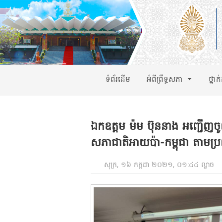
ទំព័រដើម
អំពីព្រឹទ្ធសភា
ថ្នាក
ឯកឧត្តម ម៉ម ប៊ុននាង អញ្ជើញច
សភាជាតិអាយប៉ា-កម្ពុជា តាមប្រព័ន
សុក្រ, ១៦ កក្កដា ២០២១, ០១:៤៤ ល្ងាច