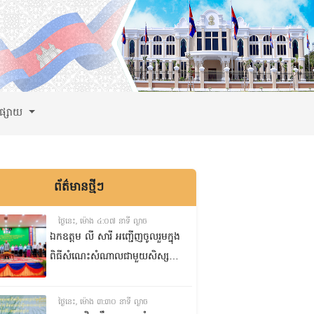
ពផ្សាយ
ព័ត៌មានថ្មីៗ
ថ្ងៃនេះ, ម៉ោង ៤:០៧ នាទី ល្ងាច
ឯកឧត្តម លី សារី អញ្ជើញចូលរួមក្នុង
ពិធីសំណេះសំណាលជាមួយសិស្ស
ត្រៀមប្រឡងសញ្ញាបត្រមធ្យមសិក្សា
ទុតិយភូមិ២០២៥-២០២៦
ថ្ងៃនេះ, ម៉ោង ៣:៣០ នាទី ល្ងាច