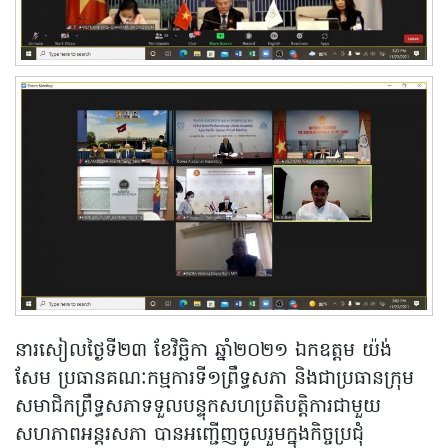
នារសៀលថ្ងៃទី២៣ ខែវិច្ឆិកា ឆ្នាំ២០២១ ឯកឧត្តម យ៉ង់
សែម ប្រធានគណៈកម្មការទី១ព្រឹទ្ធសភា និងជាប្រធានក្រុម
សមាជិកព្រឹទ្ធសភាទទួលបន្ទុកសហប្រតិបត្តិការជាមួយ
សហភាពអន្តរសភា បានអញ្ជើញចូលរួមក្នុងកិច្ចប្រជុំ