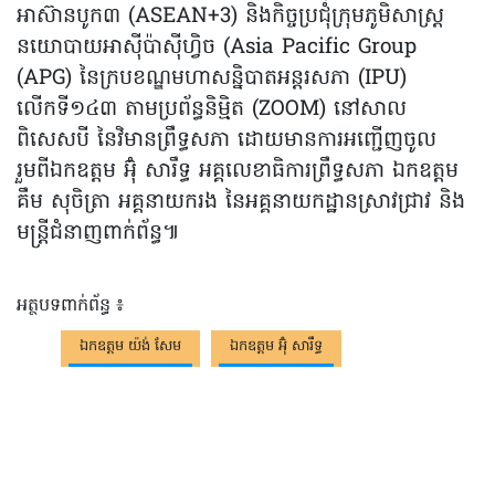
អាស៊ានបូក៣ (ASEAN+3) និងកិច្ចប្រជុំក្រុមភូមិសាស្ត្រ
នយោបាយអាស៊ីប៉ាស៊ីហ្វិច (Asia Pacific Group
(APG) នៃក្របខណ្ឌមហាសន្និបាតអន្តរសភា (IPU)
លើកទី១៤៣ តាមប្រព័ន្ធនិម្មិត (ZOOM) នៅសាល
ពិសេសបី នៃវិមានព្រឹទ្ធសភា ដោយមានការអញ្ជើញចូល
រួមពីឯកឧត្តម អ៊ុំ សារឹទ្ធ អគ្គលេខាធិការព្រឹទ្ធសភា ឯកឧត្តម
គឹម សុចិត្រា អគ្គនាយករង នៃអគ្គនាយកដ្ឋានស្រាវជ្រាវ និង
មន្ត្រីជំនាញពាក់ព័ន្ធ៕
អត្ថបទពាក់ព័ន្ធ ៖
ឯកឧត្តម យ៉ង់ សែម
ឯកឧត្តម អ៊ុំ សារឹទ្ធ