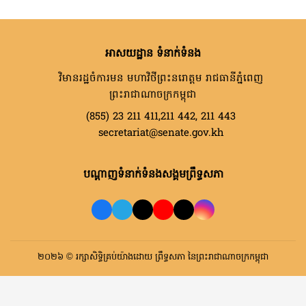
អាសយដ្ឋាន ទំនាក់ទំនង
វិមានរដ្ឋចំការមន មហាវិថីព្រះនរោត្តម រាជធានីភ្នំពេញ
ព្រះរាជាណាចក្រកម្ពុជា
(855) 23 211 411,211 442, 211 443
secretariat@senate.gov.kh
បណ្តាញទំនាក់ទំនងសង្គមព្រឹទ្ធសភា
២០២៦ © រក្សាសិទ្ធិគ្រប់យ៉ាងដោយ ព្រឹទ្ធសភា នៃព្រះរាជាណាចក្រកម្ពុជា