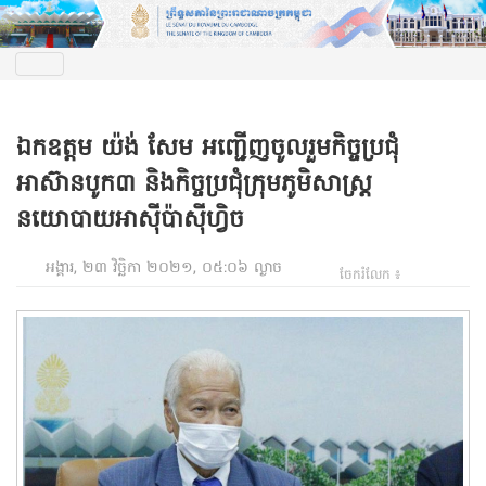
ឯកឧត្តម យ៉ង់ សែម អញ្ជើញចូលរួមកិច្ចប្រជុំ
អាស៊ានបូក៣ និងកិច្ចប្រជុំក្រុមភូមិសាស្ត្រ
នយោបាយអាស៊ីប៉ាស៊ីហ្វិច
អង្គារ, ២៣ វិច្ឆិកា ២០២១, ០៥:០៦ ល្ងាច
ចែករំលែក ៖