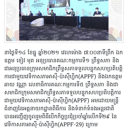
នាថ្ងៃទី១៤ ខែធ្នូ ឆ្នាំ២០២១ វេលាម៉ោង ៧:០០នាទីព្រឹក ឯក
ឧត្តម ខៀវ មុត អនុប្រធានគណៈកម្មការទី១ ព្រឹទ្ធសភា និង
ជាអនុប្រធានក្រុមសមាជិកព្រឹទ្ធសភាទទួលបន្ទុកសហប្រតិបត្តិ
ការជាមួយវេទិកាសភាអាស៊ី-ប៉ាស៊ីហ្វិក(APPF) និងឯកឧត្តម
ឆាយ វណ្ណា លេខាធិការគណៈកម្មការទី៥ ព្រឹទ្ធសភា និងជា
សមាជិកក្រុមសមាជិកព្រឹទ្ធសភាទទួលបន្ទុកសហប្រតិបត្តិការ
ជាមួយវេទិកាសភាអាស៊ី-ប៉ាស៊ីហ្វិក(APPF) អមដោយមន្ត្រី
ជំនាញនៃអគ្គនាយកដ្ឋានពិធីការ និងទំនាក់ទំនងអន្តរជាតិ
បានអញ្ជើញចូលរួមពិធីបើកកិច្ចប្រជុំប្រចាំឆ្នាំលើកទី២៩ នៃ
វេទិកាសភាអាស៊ី-ប៉ាស៊ីហ្វិក(APPF-29) ក្រោម