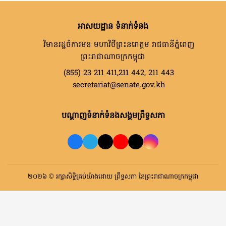
អាសយដ្ឋាន ទំនាក់ទំនង
វិមានរដ្ឋចំការមន មហាវិថីព្រះនរោត្តម រាជធានីភ្នំពេញ
ព្រះរាជាណាចក្រកម្ពុជា
(855) 23 211 411,211 442, 211 443
secretariat@senate.gov.kh
បណ្តាញទំនាក់ទំនងសង្គមព្រឹទ្ធសភា
២០២៦ © រក្សាសិទ្ធិគ្រប់យ៉ាងដោយ ព្រឹទ្ធសភា នៃព្រះរាជាណាចក្រកម្ពុជា