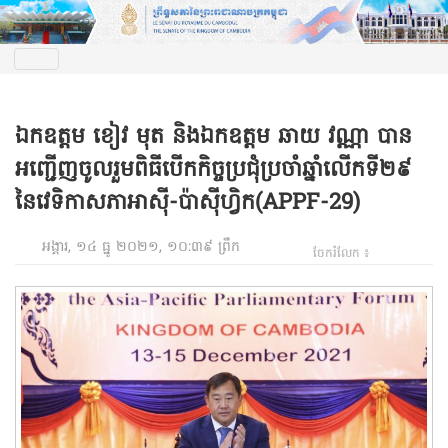
ឯកឧត្តម ខៀវ មុត និងឯកឧត្តម ឆាយ វណ្ណា​ បាន
អញ្ជើញចូលរួមពិធីបើកកិច្ចប្រជុំប្រចាំឆ្នាំលើកទី២៩
នៃវេទិកាសភាអាស៊ី-ប៉ាស៊ីហ្វិក(APPF-29)
អង្គារ, ១៤ ធ្នូ ២០២១, ១០:៣៩ ព្រឹក
ចែករំលែក ៖