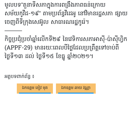
មូលបទ”តួនាទីសភាក្នុងការពង្រឹងភាពធន់ក្រោយ
សម័យកូវីដ-១៩” តាមប្រព័ន្ធវីដេអូ នៅវិមានរដ្ឋសភា ផ្សាយ
ចេញពីទីក្រុងសេអ៊ូល សាធារណរដ្ឋកូរ៉េ។
———
កិច្ចប្រជុំប្រចាំឆ្នាំលើកទី២៩ នៃវេទិការសភាអាស៊ី-ប៉ាស៊ីហ្វិក
(APPF-29) មានរយៈពេលបីថ្ងៃដែលប្រព្រឹត្តទៅចាប់ពី
ថ្ងៃទី១៣ ដល់ ថ្ងៃទី១៥ ខែធ្នូ ឆ្នាំ២០២១។
អត្ថបទពាក់ព័ន្ធ ៖
ឯកឧត្ដម ខៀវ មុត
ឯកឧត្តម ឆាយ វណ្ណា