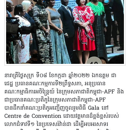
នារាត្រីថ្ងៃសុក្រ ទី០៨ ខែកក្កដា ឆ្នាំ២០២២ ឯកឧត្តម ជា
ជេដ្ឋ ប្រធានគណៈកម្មការទី២ព្រឹទ្ធសភា, អនុប្រធាន
គណៈកម្មាធិការអចិន្រ្តៃយ៍ នៃក្រុមសភាជាតិកម្ពុជា-APF និង
ជាប្រធានគណៈប្រតិភូនៃក្រុមសភាជាតិកម្ពុជា-APF
បានដឹកនាំគណៈប្រតិភូអញ្ជើញចូលរួមពិធី Gala នៅ
Centre de Convention ដោយវត្តមានដ៏ខ្ពង់ខ្ពស់របស់
លោកជំទាវទី១ នៃប្រទេសរ៉វ៉ាន់ដា ដើម្បីអបអរសាទរ