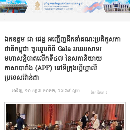
ឯកឧត្តម ជា ជេដ្ឋ អញ្ជើញដឹកនាំគណៈប្រតិភូសភា
ជាតិកម្ពុជា ចូលរួមពិធី Gala អបអរសាទរ
មហាសន្និបាតលើកទី៤៧ នៃសភានិយាយ
ភាសាបារាំង (APF) នៅទីក្រុងហ្គីហ្គាលី
ប្រទេសរ៉វ៉ាន់ដា
អាទិត្យ, ១០ កក្កដា ២០២២, ០៧:៣៩ ល្ងាច
ចែករំលែក ៖