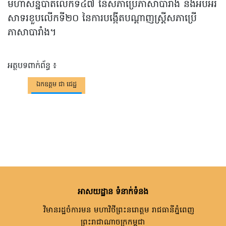
មហាសន្និបាតលើកទី៤៧ នៃសភាប្រើភាសាបារាំង និងអបអរ
សាទរខួបលើកទី២០ នៃការបង្កើតបណ្តាញស្រ្តីសភាប្រើ
ភាសាបារាំង។
អត្ថបទពាក់ព័ន្ធ ៖
ឯកឧត្តម ជា ជេដ្ឋ
អាសយដ្ឋាន ទំនាក់ទំនង
វិមានរដ្ឋចំការមន មហាវិថីព្រះនរោត្តម រាជធានីភ្នំពេញ
ព្រះរាជាណាចក្រកម្ពុជា