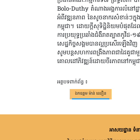
ប្រធានគណៈកម្មការទី៧ ព្រឹទ្ធសភា 
Bolo-Duthy តំណាងអង្គការលំនៅដ្ឋ
អំពីវឌ្ឍនភាព នៃសូចនាករសំខាន់ៗក្
កម្ពុជា។ ដោយក្តីសុទិដ្ឋិនិយមបំផុតដ
ការប្រយុទ្ធប្រឆាំងជំងឺរាតត្បាតកូវីដ-
សេដ្ឋកិច្ចសង្គមបានល្អប្រសើរឡើងវិញ 
សូមបន្តសហការពង្រឹងភាពជាដៃគូជាមួយរ
គោលដៅភិវឌ្ឍន៍ដោយចីរភាពនៅកម្ពុជ
អត្ថបទពាក់ព័ន្ធ ៖
ឯកឧត្តម ម៉ាន់ ឈឿន
អាសយដ្ឋាន ទំនា