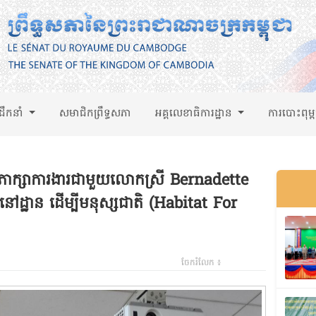
់ដឹកនាំ
សមាជិកព្រឹទ្ធសភា
អគ្គលេខាធិការដ្ឋាន
ការបោះពុម្
ភាក្សាការងារជាមួយលោកស្រី Bernadette
ដ្ឋាន ដើម្បីមនុស្សជាតិ (Habitat For
ចែករំលែក ៖