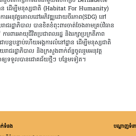
បានជួបពិភាក្សាការងារជាមួយលោកស្រី Bernadette
ាន ដើម្បីមនុស្សជាតិ (Habitat For Humanity)
នុងការអនុវត្តគោលដៅអភិវឌ្ឍដោយចីរភាព(SDG) នៅ
ែលរាជរដ្ឋាភិបាល បានខិតខំពុះពារចាត់ចែងតាមគ្រប់វិធាន
១៩ ការពារអាយុជីវិតប្រជាពលរដ្ឋ និងរក្សាប្រក្រតីភាព
ជាបន្តបន្ទាប់ហើយអង្គការលំនៅដ្ឋាន ដើម្បីមនុស្សជាតិ
ាជរដ្ឋាភិបាល និងក្រសួងពាក់ព័ន្ធចូលរួមអនុវត្ត
ាឲ្យទទួលបានជោគជ័យថ្មីៗ បន្ថែមទៀត។
ក់ទំនង
បណ្តាញទំនាក