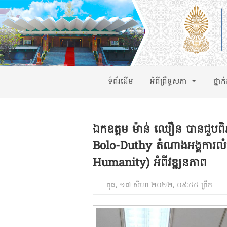
ទំព័រដើម
អំពីព្រឹទ្ធសភា
ថ្នាក
ឯកឧត្តម ម៉ាន់ ឈឿន បានជួបពិ
Bolo-Duthy តំណាងអង្គការលំនៅ
Humanity) អំពីវឌ្ឍនភាព
ពុធ, ១៧ សីហា ២០២២, ០៩:៥៥ ព្រឹក