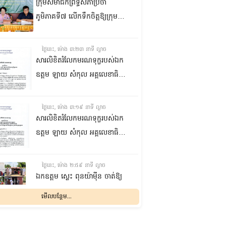
ក្រុមសមាជិកព្រឹទ្ធសភាប្រចាំ
ភូមិភាគទី៧ លើកទឹកចិត្តឱ្យក្រុម
ប្រឹក្សាឃុំក្នុងស្រុកជលគិរី រួមគ្នាបន្ត
បង្ករបង្កើនផលកសិកម្មបន្ថែមពីលើ
ថ្ងៃនេះ, ម៉ោង ៣:២៣ នាទី ល្ងាច
មុខរបបសព្វថ្ងៃ ដើម្បីឱ្យប្រជាពលរដ្ឋ
សារលិខិតរំលែកមរណទុក្ខរបស់ឯក
មានជីវភាពធូរធារ
ឧត្តម ឡាយ សំកុល អគ្គលេខាធិការ
ព្រឹទ្ធសភា ជូន ឯកឧត្តម ឡោក
ឆាយ អគ្គលេខាធិការរងព្រឹទ្ធសភា
ថ្ងៃនេះ, ម៉ោង ៣:១៩ នាទី ល្ងាច
ព្រមទាំងក្រុមគ្រួសារ ចំពោះមរណ
សារលិខិតរំលែកមរណទុក្ខរបស់ឯក
ភាព ឧបាសិកា លឹម អេងលាន ត្រូវ
ឧត្តម ឡាយ សំកុល អគ្គលេខាធិការ
ជាបងស្រីបង្កើតរបស់ឯកឧត្តម បាន
ព្រឹទ្ធសភា គោរពជូន លោកជំទាវ
ទទួលមរណភាព នៅថ្ងៃទី៥ ខែសីហា
ឡោក ខេង ប្រធានគណៈកម្មការ
ថ្ងៃនេះ, ម៉ោង ២:៥៩ នាទី ល្ងាច
ឆ្នាំ២០២៦ វេលាម៉ោង១:៥០នាទី
សុខាភិបាល សង្គមកិច្ច អតីត
ឯកឧត្តម ស្លេះ ពុនយ៉ាម៉ីន ចាត់ឱ្យ
រំលងអធ្រាត្រ ក្នុងជន្មាយុ៨១ឆ្នាំ
យុទ្ធជន យុវនីតិសម្បទា ការងារ
ក្រុមការងារនាំយកកញ្ចប់
មើលបន្ថែម...
ដោយរោគាពាធ នៅប្រទេសបារាំង
បណ្តុះបណ្តាលវិជ្ជាជីវៈ និងកិច្ចការនារី
អាហារចែកជូនបងប្អូនប្រជាពលរដ្ឋ
នៃរដ្ឋសភា ព្រមទាំងក្រុមគ្រួសារ
ថ្ងៃនេះ, ម៉ោង ២:៣២ នាទី ល្ងាច