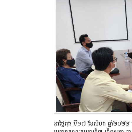
នាថ្ងៃពុធ ទី១៧ ខែសីហា ឆ្នាំ២០២