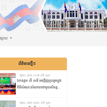
ពផ្សាយ
ព័ត៌មានថ្មីៗ
ថ្ងៃនេះ, ម៉ោង ៤:០៧ នាទី ល្ងាច
ឯកឧត្តម លី សារី អញ្ជើញចូលរួមក្នុង
ពិធីសំណេះសំណាលជាមួយសិស្ស
ត្រៀមប្រឡងសញ្ញាបត្រមធ្យមសិក្សា
ទុតិយភូមិ២០២៥-២០២៦
ថ្ងៃនេះ, ម៉ោង ៣:៣០ នាទី ល្ងាច