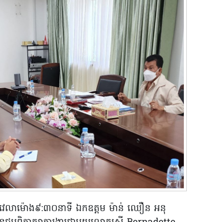
២ វេលាម៉ោង៩:៣០នាទី ឯកឧត្តម ម៉ាន់ ឈឿន អនុ