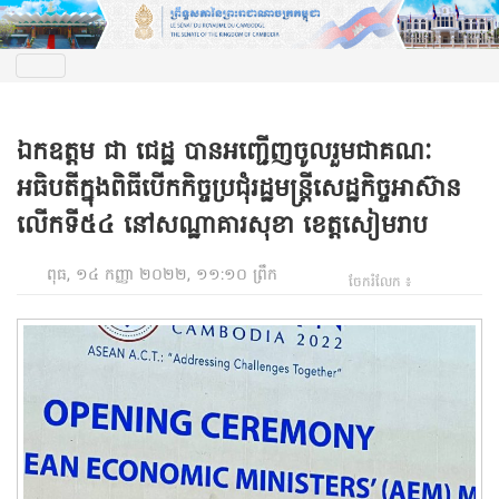
ឯកឧត្តម ជា ជេដ្ឋ បានអញ្ជើញចូលរួមជាគណៈ
អធិបតីក្នុងពិធីបើកកិច្ចប្រជុំរដ្ឋមន្រ្តីសេដ្ឋកិច្ចអាស៊ាន
លើកទី៥៤ នៅសណ្ឋាគារសុខា ខេត្តសៀមរាប
ពុធ, ១៤ កញ្ញា ២០២២, ១១:១០ ព្រឹក
ចែករំលែក ៖