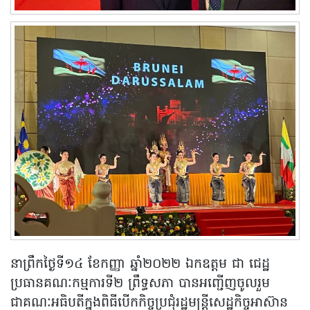
នាព្រឹកថ្ងៃទី១៤ ខែកញ្ញា ឆ្នាំ២០២២ ឯកឧត្តម ជា ជេដ្ឋ
ប្រធានគណៈកម្មការទី២ ព្រឹទ្ធសភា បានអញ្ជើញចូលរួម
ជាគណៈអធិបតីក្នុងពិធីបើកកិច្ចប្រជុំរដ្ឋមន្រ្តីសេដ្ឋកិច្ចអាស៊ាន