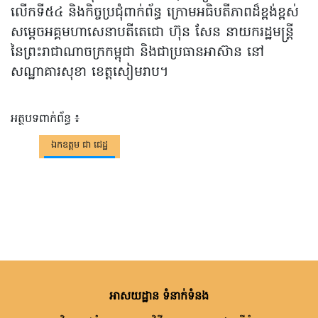
លើកទី៥៤ និងកិច្ចប្រជុំពាក់ព័ន្ធ ក្រោមអធិបតីភាពដ៏ខ្ពង់ខ្ពស់
សម្តេចអគ្គមហាសេនាបតីតេជោ ហ៊ុន សែន នាយករដ្ឋមន្រ្តី
នៃព្រះរាជាណាចក្រកម្ពុជា និងជាប្រធានអាស៊ាន នៅ
សណ្ឋាគារសុខា ខេត្តសៀមរាប។
អត្ថបទពាក់ព័ន្ធ ៖
ឯកឧត្តម ជា ជេដ្ឋ
អាសយដ្ឋាន ទំនាក់ទំនង