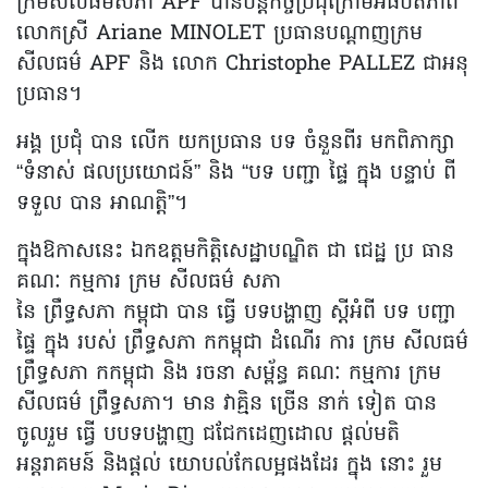
ក្រមសីលធម៌សភា APF បានបន្តកិច្ចប្រជុំក្រោមអធិបតីភាព
លោកស្រី Ariane MINOLET ប្រធានបណ្តាញក្រម
សីលធម៌ APF និង លោក Christophe PALLEZ ជាអនុ
ប្រធាន។
អង្គ ប្រជុំ បាន លើក យកប្រធាន បទ ចំនួនពីរ មកពិភាក្សា
“ទំនាស់ ផលប្រយោជន៍” និង “បទ បញ្ជា ផ្ទៃ ក្នុង បន្ទាប់ ពី
ទទួល បាន អាណត្តិ”។
ក្នុងឱកាសនេះ ឯកឧត្តមកិត្តិសេដ្ឋាបណ្ឌិត ជា ជេដ្ឋ ប្រ ធាន
គណៈ កម្មការ ក្រម សីលធម៌ សភា
នៃ ព្រឹទ្ធសភា កម្ពុជា បាន ធ្វើ បទបង្ហាញ ស្តីអំពី បទ បញ្ជា
ផ្ទៃ ក្នុង របស់ ព្រឹទ្ធសភា កកម្ពុជា ដំណើរ ការ ក្រម សីលធម៌
ព្រឹទ្ធសភា កកម្ពុជា និង រចនា សម្ព័ន្ធ គណៈ កម្មការ ក្រម
សីលធម៌ ព្រឹទ្ធសភា។ មាន វាគ្មិន ច្រើន នាក់ ទៀត បាន
ចូលរួម ធ្វើ បបទបង្ហាញ ជជែកដេញដោល ផ្តល់មតិ
អន្តរាគមន៍ និងផ្តល់ យោបល់កែលម្អផងដែរ ក្នុង នោះ រួម