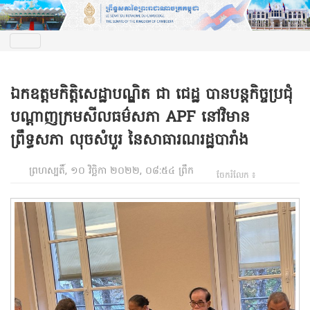
ឯកឧត្តមកិត្តិសេដ្ឋាបណ្ឌិត ជា ជេដ្ឋ បានបន្តកិច្ចប្រជុំ
បណ្ដាញក្រមសីលធម៌សភា APF នៅវិមាន
ព្រឹទ្ធសភា លុចសំបួរ នៃសាធារណរដ្ឋបារាំង
ព្រហស្បតិ៍, ១០ វិច្ឆិកា ២០២២, ០៨:៥៤ ព្រឹក
ចែករំលែក ៖