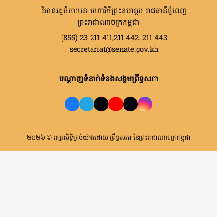
វិមានរដ្ឋចំការមន មហាវិថីព្រះនរោត្តម រាជធានីភ្នំពេញ
ព្រះរាជាណាចក្រកម្ពុជា
(855) 23 211 411,211 442, 211 443
secretariat@senate.gov.kh
បណ្តាញទំនាក់ទំនងសង្គមព្រឹទ្ធសភា
២០២៦ © រក្សាសិទ្ធិគ្រប់យ៉ាងដោយ ព្រឹទ្ធសភា នៃព្រះរាជាណាចក្រកម្ពុជា