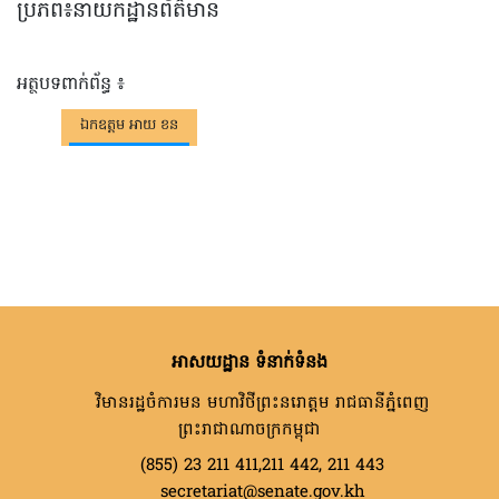
ប្រភព៖នាយកដ្ឋានព័ត៌មាន
អត្ថបទពាក់ព័ន្ធ ៖
ឯកឧត្តម អាយ ខន
អាសយដ្ឋាន ទំនាក់ទំនង
វិមានរដ្ឋចំការមន មហាវិថីព្រះនរោត្តម រាជធានីភ្នំពេញ
ព្រះរាជាណាចក្រកម្ពុជា
(855) 23 211 411,211 442, 211 443
secretariat@senate.gov.kh