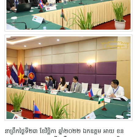
នាព្រឹកថ្ងៃទី២៣ ខែវិច្ឆិកា ឆ្នាំ២០២២ ឯកឧត្តម អាយ ខន