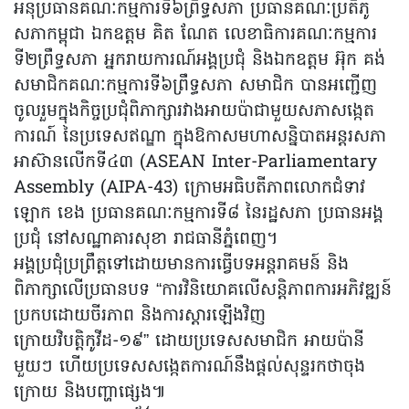
អនុប្រធានគណៈកម្មការទី៦ព្រឹទ្ធសភា ប្រធានគណៈប្រតិភូ
សភាកម្ពុជា ឯកឧត្តម គិត ណែត លេខាធិការគណៈកម្មការ
ទី២ព្រឹទ្ធសភា អ្នករាយការណ៍អង្គប្រជុំ និងឯកឧត្តម អ៊ុក គង់
សមាជិកគណៈកម្មការទី៦ព្រឹទ្ធសភា សមាជិក បានអញ្ជើញ
ចូលរួមក្នុងកិច្ចប្រជុំពិភាក្សារវាងអាយប៉ាជាមួយសភាសង្កេត
ការណ៍ នៃប្រទេសឥណ្ឌា ក្នុងឱកាសមហាសន្និបាតអន្តរសភា
អាស៊ានលើកទី៤៣ (ASEAN Inter-Parliamentary
Assembly (AIPA-43) ក្រោមអធិបតីភាពលោកជំទាវ
ឡោក ខេង ប្រធានគណៈកម្មការទី៨ នៃរដ្ឋសភា ប្រធានអង្គ
ប្រជុំ នៅសណ្ឋាគារសុខា រាជធានីភ្នំពេញ។
អង្គប្រជុំប្រព្រឹត្តទៅដោយមានការធ្វើបទអន្តរាគមន៍ និង
ពិភាក្សាលើប្រធានបទ “ការវិនិយោគលើសន្តិភាពការអភិវឌ្ឍន៍
ប្រកបដោយចីរភាព និងការស្ដារឡើងវិញ
ក្រោយវិបត្តិកូវីដ-១៩” ដោយប្រទេសសមាជិក អាយប៉ានី
មួយៗ ហើយប្រទេសសង្កេតការណ៍នឹងផ្តល់សុន្ទរកថាចុង
ក្រោយ និងបញ្ហាផ្សេង៕