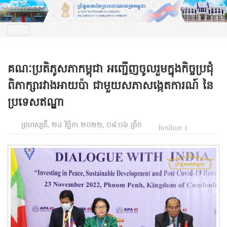
គណៈប្រតិភូសភាកម្ពុជា អញ្ជើញចូលរួមក្នុងកិច្ចប្រជុំ
ពិភាក្សារវាងអាយប៉ា ជាមួយសភាសង្កេតការណ៍ នៃ
ប្រទេសឥណ្ឌា
ព្រហស្បតិ៍, ២៤ វិច្ឆិកា ២០២២, ០៨:០៦ ព្រឹក
ចែករំលែក ៖