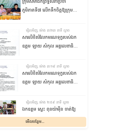
ក្រុមសមាជិកព្រឹទ្ធសភាប្រចាំ
ភូមិភាគទី៧ លើកទឹកចិត្តឱ្យក្រុម
ប្រឹក្សាឃុំក្នុងស្រុកជលគិរី រួមគ្នាបន្ត
បង្ករបង្កើនផលកសិកម្មបន្ថែមពីលើ
ម្សិលមិញ, ម៉ោង ៣:២៣ នាទី ល្ងាច
មុខរបបសព្វថ្ងៃ ដើម្បីឱ្យប្រជាពលរដ្ឋ
សារលិខិតរំលែកមរណទុក្ខរបស់ឯក
មានជីវភាពធូរធារ
ឧត្តម ឡាយ សំកុល អគ្គលេខាធិការ
ព្រឹទ្ធសភា ជូន ឯកឧត្តម ឡោក
ឆាយ អគ្គលេខាធិការរងព្រឹទ្ធសភា
ម្សិលមិញ, ម៉ោង ៣:១៩ នាទី ល្ងាច
ព្រមទាំងក្រុមគ្រួសារ ចំពោះមរណ
សារលិខិតរំលែកមរណទុក្ខរបស់ឯក
ភាព ឧបាសិកា លឹម អេងលាន ត្រូវ
ឧត្តម ឡាយ សំកុល អគ្គលេខាធិការ
ជាបងស្រីបង្កើតរបស់ឯកឧត្តម បាន
ព្រឹទ្ធសភា គោរពជូន លោកជំទាវ
ទទួលមរណភាព នៅថ្ងៃទី៥ ខែសីហា
ឡោក ខេង ប្រធានគណៈកម្មការ
ម្សិលមិញ, ម៉ោង ២:៥៩ នាទី ល្ងាច
ឆ្នាំ២០២៦ វេលាម៉ោង១:៥០នាទី
សុខាភិបាល សង្គមកិច្ច អតីត
ឯកឧត្តម ស្លេះ ពុនយ៉ាម៉ីន ចាត់ឱ្យ
រំលងអធ្រាត្រ ក្នុងជន្មាយុ៨១ឆ្នាំ
យុទ្ធជន យុវនីតិសម្បទា ការងារ
ក្រុមការងារនាំយកកញ្ចប់
មើលបន្ថែម...
ដោយរោគាពាធ នៅប្រទេសបារាំង
បណ្តុះបណ្តាលវិជ្ជាជីវៈ និងកិច្ចការនារី
អាហារចែកជូនបងប្អូនប្រជាពលរដ្ឋ
នៃរដ្ឋសភា ព្រមទាំងក្រុមគ្រួសារ
ម្សិលមិញ, ម៉ោង ២:៣២ នាទី ល្ងាច