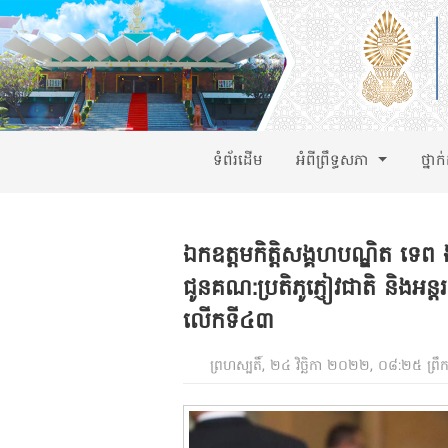
ទំព័រដើម
អំពីព្រឹទ្ធសភា
ថ្នាក
ឯកឧត្តមកិត្តិសង្គហបណ្ឌិត 
ជូនគណ:ប្រតិភូភ្ញៀវជាតិ និងអន
លើកទី៤៣
ព្រហស្បតិ៍, ២៤ វិច្ឆិកា ២០២២, ០៨:២៥ ព្រឹ