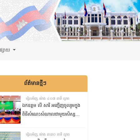
ពផ្សាយ
ព័ត៌មានថ្មីៗ
ម្សិលមិញ, ម៉ោង ៤:០៧ នាទី ល្ងាច
ឯកឧត្តម លី សារី អញ្ជើញចូលរួមក្នុង
ពិធីសំណេះសំណាលជាមួយសិស្ស
ត្រៀមប្រឡងសញ្ញាបត្រមធ្យមសិក្សា
ទុតិយភូមិ២០២៥-២០២៦
ម្សិលមិញ, ម៉ោង ៣:៣០ នាទី ល្ងាច