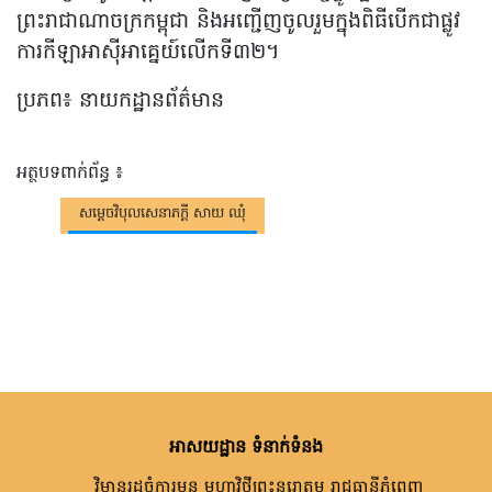
ព្រះរាជាណាចក្រកម្ពុជា និងអញ្ជើញចូលរួមក្នុងពិធីបើកជាផ្លូវ
ការកីឡាអាស៊ីអាគ្នេយ៍លើកទី៣២។
ប្រភព៖ នាយកដ្ឋានព័ត៌មាន
អត្ថបទពាក់ព័ន្ធ ៖
សម្តេចវិបុលសេនាភក្តី សាយ ឈុំ
អាសយដ្ឋាន ទំនាក់ទំនង
វិមានរដ្ឋចំការមន មហាវិថីព្រះនរោត្តម រាជធានីភ្នំពេញ