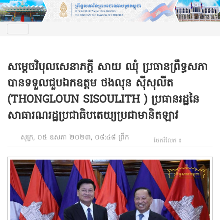
សម្តេចវិបុលសេនាភក្តី សាយ ឈុំ ប្រធានព្រឹទ្ធសភា
បានទទួលជួបឯកឧត្តម ថងលុន ស៊ីសុលីត
(THONGLOUN SISOULITH ) ប្រធានរដ្ឋនៃ
សាធារណរដ្ឋប្រជាធិបតេយ្យប្រជាមានិតឡាវ
សុក្រ, ០៥ ឧសភា ២០២៣, ០៨:៤៨ ព្រឹក
ចែករំលែក ៖