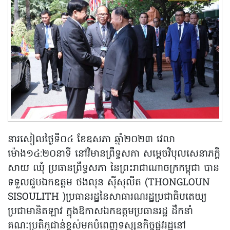
នារសៀលថ្ងៃទី០៤ ខែឧសភា ឆ្នាំ២០២៣ វេលា
ម៉ោង១៤:២០នាទី នៅវិមានព្រឹទ្ធសភា សម្តេចវិបុលសេនាភក្តី
សាយ ឈុំ ប្រធានព្រឹទ្ធសភា នៃព្រះរាជាណាចក្រកម្ពុជា បាន
ទទួលជួបឯកឧត្តម ថងលុន ស៊ីសុលីត (THONGLOUN
SISOULITH )ប្រធានរដ្ឋនៃសាធារណរដ្ឋប្រជាធិបតេយ្យ
ប្រជាមានិតឡាវ ក្នុងឱកាសឯកឧត្តមប្រធានរដ្ឋ ដឹកនាំ
គណៈប្រតិភូជាន់ខ្ពស់មកបំពេញទស្សនកិច្ចផ្លូវរដ្ឋនៅ