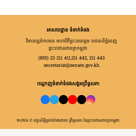
អាសយដ្ឋាន ទំនាក់ទំនង
វិមានរដ្ឋចំការមន មហាវិថីព្រះនរោត្តម រាជធានីភ្នំពេញ
ព្រះរាជាណាចក្រកម្ពុជា
(855) 23 211 411,211 442, 211 443
secretariat@senate.gov.kh
បណ្តាញទំនាក់ទំនងសង្គមព្រឹទ្ធសភា
២០២៦ © រក្សាសិទ្ធិគ្រប់យ៉ាងដោយ ព្រឹទ្ធសភា នៃព្រះរាជាណាចក្រកម្ពុជា