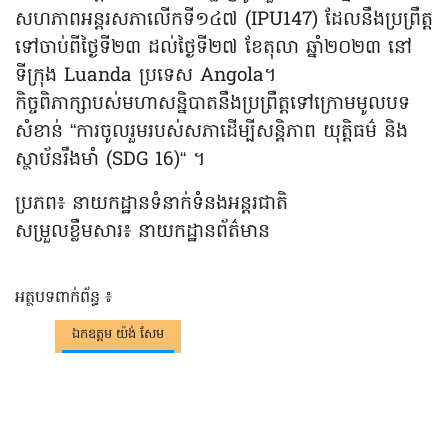
សហភាពអន្តរសភាលើកទី១៤៧ (IPU147) ដែលនឹងប្រព្រឹត្ត
ទៅចាប់ពីថ្ងៃទី២៣ ដល់ថ្ងៃទី២៧ ខែតុលា ឆ្នាំ២០២៣ នៅ
ទីក្រុង Luanda ប្រទេស Angola។
កិច្ចពិភាក្សាបស់មហាសន្និបាតនឹងប្រព្រឹត្តទៅក្រោមមូលបទ
សំខាន់ “ការចូលរួមរបស់សភាដើម្បីសន្តិភាព យុត្តិធម៌ និង
ស្ថាប័នរឹងមាំ (SDG 16)“ ។
ប្រភព៖ នាយកដ្ឋានទំនាក់ទំនងអន្តរជាតិ
សម្រួលខ្លឹមសារ៖ នាយកដ្ឋានព័ត៌មាន
អត្ថបទពាក់ព័ន្ធ ៖
ឯកឧត្តម យ៉ង់ សែម