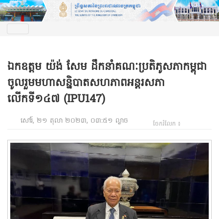
ឯកឧត្តម យ៉ង់ សែម ដឹកនាំគណៈប្រតិភូសភាកម្ពុជា
ចូលរួមមហាសន្និបាតសហភាពអន្តរសភា
លើកទី១៤៧ (IPU147)
សៅរ៍, ២១ តុលា ២០២៣, ០៣:៥១ ល្ងាច
ចែករំលែក ៖