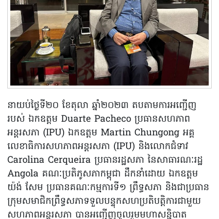
នាយប់ថ្ងៃទី២០ ខែតុលា ឆ្នាំ២០២៣ តបតាមការអញ្ជើញ
របស់ ឯកឧត្តម Duarte Pacheco ប្រធានសហភាព
អន្តរសភា (IPU) ឯកឧត្តម Martin Chungong អគ្គ
លេខាធិការសហភាពអន្តរសភា (IPU) និងលោកជំទាវ
Carolina Cerqueira ប្រធានរដ្ឋសភា នៃសាធារណៈរដ្ឋ
Angola គណៈប្រតិភូសភាកម្ពុជា ដឹកនាំដោយ ឯកឧត្តម
យ៉ង់ សែម ប្រធានគណៈកម្មការទី១ ព្រឹទ្ធសភា និងជាប្រធាន
ក្រុមសមាជិកព្រឹទ្ធសភាទទួលបន្ទុកសហប្រតិបត្តិការជាមួយ
សហភាពអន្តរសភា បានអញ្ជើញចូលរួមមហាសន្និបាត