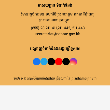
អាសយដ្ឋាន ទំនាក់ទំនង
វិមានរដ្ឋចំការមន មហាវិថីព្រះនរោត្តម រាជធានីភ្នំពេញ
ព្រះរាជាណាចក្រកម្ពុជា
(855) 23 211 411,211 442, 211 443
secretariat@senate.gov.kh
បណ្តាញទំនាក់ទំនងសង្គមព្រឹទ្ធសភា
២០២៦ © រក្សាសិទ្ធិគ្រប់យ៉ាងដោយ ព្រឹទ្ធសភា នៃព្រះរាជាណាចក្រកម្ពុជា