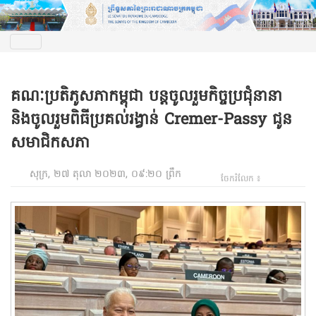
គណៈប្រតិភូសភាកម្ពុជា បន្តចូលរួមកិច្ចប្រជុំនានា
និងចូលរួមពិធីប្រគល់រង្វាន់ Cremer-Passy ជូន
សមាជិកសភា
សុក្រ, ២៧ តុលា ២០២៣, ០៩:២០ ព្រឹក
ចែករំលែក ៖