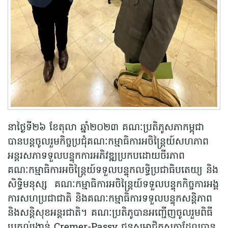
នាថ្ងៃទី២៦ ខែតុលា ឆ្នាំ២០២៣ គណៈប្រតិភូសភាកម្ពុជា
បានបន្តចូលរួមកិច្ចប្រជុំគណៈកម្មាធិការអចិន្ត្រៃយ៍សហភាព
អន្តរសភាទទួលបន្ទុកការអភិវឌ្ឍប្រកបដោយចីរភាព
គណៈកម្មាធិការអចិន្ត្រៃយ៍ទទួលបន្ទុកលទ្ធិប្រជាធិបតេយ្យ និង
សិទ្ធិមនុស្ស គណៈកម្មាធិការអចិន្ត្រៃយ៍ទទួលបន្ទុកកិច្ចការអង្គ
ការសហប្រជាជាតិ និងគណៈកម្មាធិការទទួលបន្ទុកសន្តិភាព
និងសន្តិសុខអន្តរជាតិ។ គណៈប្រតិភូបានអញ្ជើញចូលរួមពិធី
ប្រគល់រង្វាន់ Cremer-Passy ជូនសមាជិកសភាដែលបាន