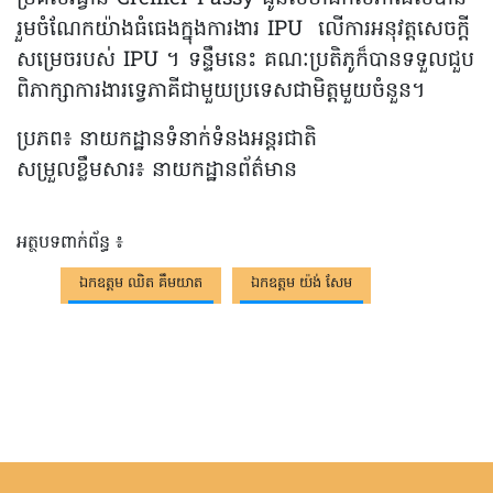
រួមចំណែកយ៉ាងធំធេងក្នុងការងារ IPU លើការអនុវត្តសេចក្តី
សម្រេចរបស់ IPU ។ ទន្ទឹមនេះ គណៈប្រតិភូក៏បានទទួលជួប
ពិភាក្សាការងារទ្វេភាគីជាមួយប្រទេសជាមិត្តមួយចំនួន។
ប្រភព៖ នាយកដ្ឋានទំនាក់ទំនងអន្តរជាតិ
សម្រួលខ្លឹមសារ៖ នាយកដ្ឋានព័ត៌មាន
អត្ថបទពាក់ព័ន្ធ ៖
ឯកឧត្តម ឈិត គឹមយាត
ឯកឧត្តម យ៉ង់ សែម