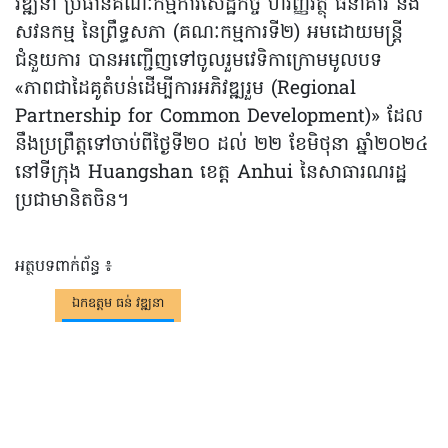
វឌ្ឍនា ប្រធានគណៈកម្មការសេដ្ឋកិច្ច ហិរញ្ញវត្ថុ ធនាគារ និង
សវនកម្ម នៃព្រឹទ្ធសភា (គណៈកម្មការទី២) អមដោយមន្រ្តី
ជំនួយការ បានអញ្ជើញទៅចូលរួមវេទិកាក្រោមមូលបទ
«ភាពជាដៃគូតំបន់ដើម្បីការអភិវឌ្ឍរួម (Regional
Partnership for Common Development)» ដែល
នឹងប្រព្រឹត្តទៅចាប់ពីថ្ងៃទី២០ ដល់ ២២ ខែមិថុនា ឆ្នាំ២០២៤
នៅទីក្រុង Huangshan ខេត្ត Anhui នៃសាធារណរដ្ឋ
ប្រជាមានិតចិន។
អត្ថបទពាក់ព័ន្ធ ៖
ឯកឧត្តម ធន់ វឌ្ឍនា