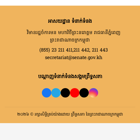
អាសយដ្ឋាន ទំនាក់ទំនង
វិមានរដ្ឋចំការមន មហាវិថីព្រះនរោត្តម រាជធានីភ្នំពេញ
ព្រះរាជាណាចក្រកម្ពុជា
(855) 23 211 411,211 442, 211 443
secretariat@senate.gov.kh
បណ្តាញទំនាក់ទំនងសង្គមព្រឹទ្ធសភា
២០២៦ © រក្សាសិទ្ធិគ្រប់យ៉ាងដោយ ព្រឹទ្ធសភា នៃព្រះរាជាណាចក្រកម្ពុជា