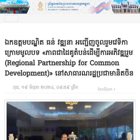
ឯកឧត្តមបណ្ឌិត ធន់ វឌ្ឍនា អញ្ជើញចូលរួមវេទិកា
ក្រោមមូលបទ «ភាពជាដៃគូតំបន់ដើម្បីការអភិវឌ្ឍរួម
(Regional Partnership for Common
Development)» នៅសាធារណរដ្ឋប្រជាមានិតចិន
ពុធ, ១៩ មិថុនា ២០២៤, ០៨:៥៩ ព្រឹក
ចែករំលែក ៖