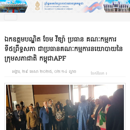
ឯកឧត្តមបណ្ឌិត ចែម វីឌ្យ៉ា ប្រធាន គណៈកម្មការ
ទី៥ព្រឹទ្ធសភា ជាប្រធានគណៈកម្មការនយោបាយនៃ
ក្រុមសភាជាតិ កម្ពុជាAPF
អង្គារ, ២៩ មេសា ២០២៥, ០២:១៤ ល្ងាច
ចែករំលែក ៖