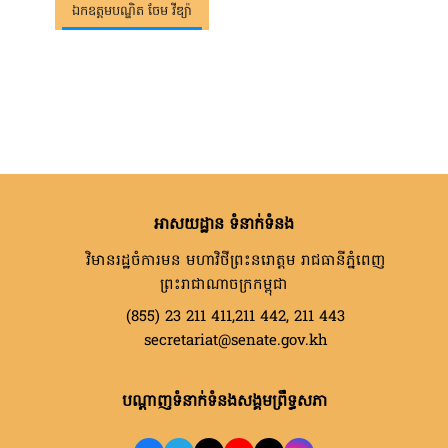
ឯកឧត្តមបណ្ឌិត ចែម វីឌ្យ៉ា
អាសយដ្ឋាន ទំនាក់ទំនង
វិមានរដ្ឋចំការមន មហាវិថីព្រះនរោត្តម រាជធានីភ្នំពេញ
ព្រះរាជាណាចក្រកម្ពុជា
(855) 23 211 411,211 442, 211 443
secretariat@senate.gov.kh
បណ្តាញទំនាក់ទំនងសង្គមព្រឹទ្ធសភា