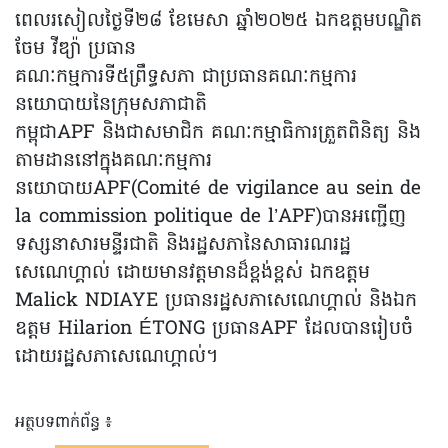
ពេលរសៀលថ្ងៃទី២៨ ខែមេសា ឆ្នាំ២០២៥ ឯកឧត្តមបណ្ឌិត
ចែម វីឌ្យ៉ា ប្រធាន
គណៈកម្មការទី៥ព្រឹទ្ធសភា ជាប្រធានគណៈកម្មការ
នយោបាយនៃក្រុមសភាជាតិ
កម្ពុជាAPF និងជាសមាជិក គណៈកម្មាធិការត្រួតពិនិត្យ និង
តាមដាននៅក្នុងគណៈកម្មការ
នយោបាយAPF(Comité de vigilance au sein de
la commission politique de l’APF)បានអញ្ជើញ
ទស្សនាសារមន្ទីរជាតិ និងរដ្ឋសភានៃសាធារណរដ្ឋ
សេណេហ្គាល់ ដោយមានវត្តមានដ៏ខ្ពង់ខ្ពស់ ឯកឧត្តម
Malick NDIAYE ប្រធានរដ្ឋសភាសេណេហ្គាល់ និងឯក
ឧត្តម Hilarion ÉTONG ប្រធានAPF ដែលបានរៀបចំ
ដោយរដ្ឋសភាសេណេហ្គាល់។
អត្ថបទពាក់ព័ន្ធ ៖