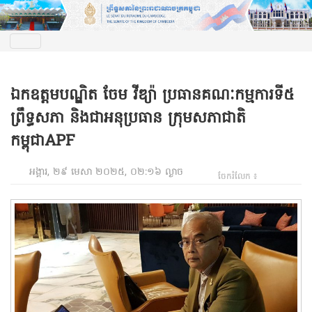
ឯកឧត្តមបណ្ឌិត ចែម វីឌ្យ៉ា ប្រធានគណៈកម្មការទី៥
ព្រឹទ្ធសភា និងជាអនុប្រធាន ក្រុមសភាជាតិ
កម្ពុជាAPF
អង្គារ, ២៩ មេសា ២០២៥, ០២:១៦ ល្ងាច
ចែករំលែក ៖