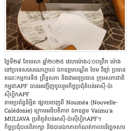
ថ្ងៃទី២៩ ខែមេសា ឆ្នាំ២០២៥ វេលាម៉ោង៤:០០ព្រឹក ម៉ោង
នៅប្រទេសសេណេហ្គាល់ ឯកឧត្តមបណ្ឌិត ចែម វីឌ្យ៉ា ប្រធាន
គណៈកម្មការទី៥ ព្រឹទ្ធសភា និងជាអនុប្រធាន ក្រុមសភាជាតិ
កម្ពុជាAPF បានអញ្ជើញចូលរួមកិច្ចប្រជុំតំបន់អាស៊ី-ប៉ា
ស៊ីហ្វិកAPF
តាមប្រព័ន្ធនិម្មិត ផ្សាយចេញពី Nouméa (Nouvelle-
Calédonie) ក្រោមអធិបតីភាព ឯកឧត្តម Vaimu’a
MULIAVA ប្រតិភូតំបន់អាស៊ី-ប៉ាស៊ីហ្វិកAPF។
កិច្ចប្រជុំបានពិភាក្សា និងបានឯកភាពកំណត់កាលបរិច្ឆេទសារ