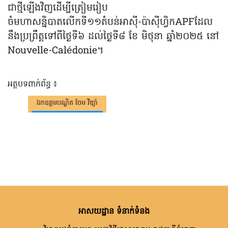
ជាថ្មីឡើងវិញដើម្បីត្រៀមរៀប
ចំមហាសន្និបាតលើកទី១១តំបន់អាស៊ី-ប៉ាស៊ីហ្វិកAPFដែល
នឹងប្រព្រឹត្តទៅពីថ្ងៃទី៦ ដល់ថ្ងៃទី៨ ខែ មិថុនា ឆ្នាំ២០២៥ នៅ
Nouvelle-Calédonie។
អត្ថបទពាក់ព័ន្ធ ៖
ឯកឧត្តមបណ្ឌិត ចែម វីឌ្យ៉ា
អាសយដ្ឋាន ទំនាក់ទំនង