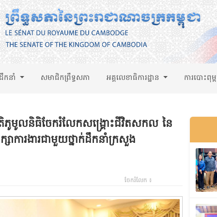
់ដឹកនាំ
សមាជិកព្រឹទ្ធសភា
អគ្គលេខាធិការដ្ឋាន
ការបោះពុម្
ិភូមូលនិធិចែករំលែកសង្រ្គោះជីវិតសកល នៃ
្សាការងារជាមួយថ្នាក់ដឹកនាំក្រសួង
ចែករំលែក ៖