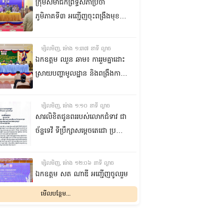
កំពង់ចាម
ក្រុមសមាជិកព្រឹទ្ធសភាប្រចាំ
ភូមិភាគទី៣ អញ្ជើញចុះពង្រឹងមុខងារ
តំណាងរបស់ខ្លួន ការពារសិទ្ធិ
និងផលប្រយោជន៍ជូនក្រុមប្រឹក្សាឃុំ
ម្សិលមិញ, ម៉ោង ១:៣៧ នាទី ល្ងាច
និងប្រជាពលរដ្ឋនៅស្រុកកណ្តាល
ឯកឧត្តម ឈួន ឆាម៖ ការរួមគ្នាដោះ
ស្ទឹង ខេត្តកណ្តាល
ស្រាយបញ្ហាមូលដ្ឋាន និងពង្រឹងការ
ផ្តល់សេវាសាធារណៈ គឺជាកត្តាសំខាន់
ក្នុងការលើកកម្ពស់ជីវភាពប្រជា
ម្សិលមិញ, ម៉ោង ១:១០ នាទី ល្ងាច
ពលរដ្ឋ
សារលិខិតជូនពររបស់លោកជំទាវ ជា
ច័ន្ទទេវី ទីប្រឹក្សា​សម្តេចតេជោ ប្រធាន
ព្រឹទ្ធសភា គោរពជូន សម្តេចអគ្គមហា
សេនាបតីតេជោ ហ៊ុន សែន ប្រធាន
ម្សិលមិញ, ម៉ោង ១២:០៦ នាទី ល្ងាច
ព្រឹទ្ធសភា និងជាប្រធានក្រុមឧត្តម
ឯកឧត្ដម សត ណាឌី អញ្ជើញចូលរួម
ប្រឹក្សាផ្ទាល់ព្រះមហាក្សត្រ នៃ
ក្នុងពិធីបើកកិច្ចប្រជុំរដ្ឋមន្ត្រីលើវិស័យ
មើលបន្ថែម...
ព្រះរាជាណាចក្រកម្ពុជា ក្នុងឱកាសដ៏
មុខងារសាធារណៈអាស៊ាន
មង្គលសួស្តីសិរីបវរមហាប្រសើរថ្លៃ
លើកទី២៣ និងអាស៊ានបូកបី
ម្សិលមិញ, ម៉ោង ១០:៤៨ នាទី ព្រឹក