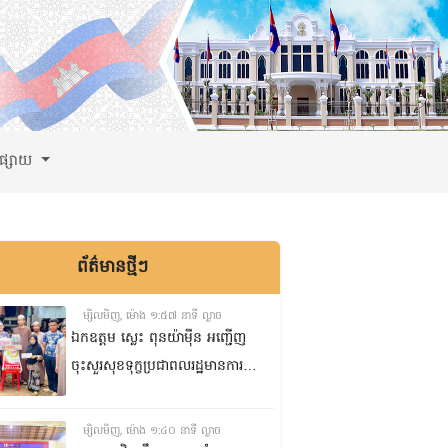
ពផ្សាយ
ព័ត៌មានថ្មីៗ
ម្សិលមិញ, ម៉ោង ១:៥៧ នាទី ល្ងាច
ឯកឧត្តម ស្លេះ ពុនយ៉ាមុីន អញ្ជើញ
ចុះសួរសុខទុក្ខប្រជាពលរដ្ឋមានការ
ខ្វះខាតចំនួនពីរគ្រួសារ នៅភូមិរកា
ក្រោម សង្កាត់សំបួរមាស ក្រុង
ម្សិលមិញ, ម៉ោង ១:៤០ នាទី ល្ងាច