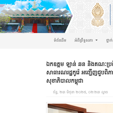
ទំព័រដើម
អំពីព្រឹទ្ធសភា
ថ្នាក
ឯកឧត្តម ឡាន់ ឆន និងគណៈប្រត
សាធារណរដ្ឋកូរ៉េ អញ្ជើញជួបពិភាក
សុខាភិបាលកម្ពុជា
ច័ន្ទ, ២៣ មិថុនា ២០២៥, ០២:២៣ ល្ងាច