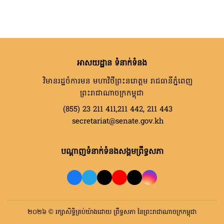
អាសយដ្ឋាន ទំនាក់ទំនង
វិមានរដ្ឋចំការមន មហាវិថីព្រះនរោត្តម រាជធានីភ្នំពេញ
ព្រះរាជាណាចក្រកម្ពុជា
(855) 23 211 411,211 442, 211 443
secretariat@senate.gov.kh
បណ្តាញទំនាក់ទំនងសង្គមព្រឹទ្ធសភា
២០២៦ © រក្សាសិទ្ធិគ្រប់យ៉ាងដោយ ព្រឹទ្ធសភា នៃព្រះរាជាណាចក្រកម្ពុជា