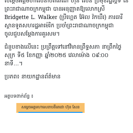
សម្តេចអគ្គមហាសេនាបតីតេជោ ហ៊ុន សែន ប្រមុខរដ្ឋស្តីទី នៃ
ព្រះរាជាណាចក្រកម្ពុជា បានអនុញ្ញាតឱ្យលោកស្រី
Bridgette L. Walker (ប្រីហ្គេត អ៊ែល វ៉កឃឺរ) ភារធារី
ស្ថានទូតសហរដ្ឋអាម៉េរិក ប្រចាំព្រះរាជាណាចក្រកម្ពុជា
ចូលជួបសម្តែងការគួរសម។
ជំនួបខាងលើនេះ ប្រព្រឹត្តទៅនៅវិមានព្រឹទ្ធសភា នាព្រឹកថ្ងៃ
សុក្រ ទី៥ ខែកញ្ញា ឆ្នាំ២០២៥ វេលាម៉ោង ០៩:០០
នាទី…។
ប្រភព៖ នាយកដ្ឋានព័ត៌មាន
អត្ថបទពាក់ព័ន្ធ ៖
សម្តេចអគ្គមហាសេនាបតីតេជោ ហ៊ុន សែន