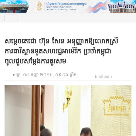
សម្តេចតេជោ ហ៊ុន សែន អនុញ្ញាតឱ្យលោកស្រី
ភារធារីស្ថានទូតសហរដ្ឋអាម៉េរិក ប្រចាំកម្ពុជា
ចូលជួបសម្តែងការគួរសម
សុក្រ, ០៥ កញ្ញា ២០២៥, ០៩:៥៦ ព្រឹក
ចែករំលែក ៖