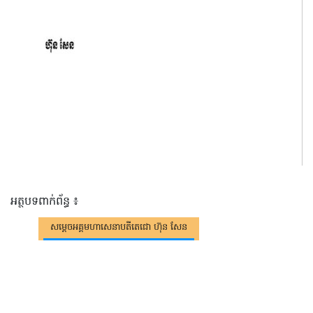
អត្ថបទពាក់ព័ន្ធ ៖
សម្តេចអគ្គមហាសេនាបតីតេជោ ហ៊ុន សែន