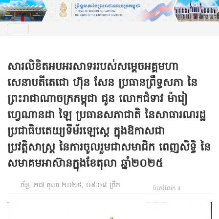
សារលិខិតអបអរសាទររបស់សម្តេចអគ្គមហា
សេនាបតីតេជោ ហ៊ុន សែន​ ប្រធានព្រឹទ្ធសភា នៃ
ព្រះរាជាណាចក្រកម្ពុជា ជូន លោកជំទាវ ម៉ារៀ
ហ្វេណានដា ឡៃ ប្រធានសភាជាតិ នៃសាធារណរដ្ឋ
ប្រជាធិបតេយ្យទីម័រឡេស្តេ ក្នុងឱកាសជា
ប្រវត្តិសាស្ត្រ នៃការចូលរួមជាសមាជិក ពេញសិទ្ធិ នៃ
សមាគមអាស៊ានក្នុងខែតុលា ឆ្នាំ២០២៥
ច័ន្ទ, ២៧ តុលា ២០២៥, ០៩:០៨ ព្រឹក
ចែករំលែក ៖