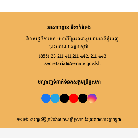
អាសយដ្ឋាន ទំនាក់ទំនង
វិមានរដ្ឋចំការមន មហាវិថីព្រះនរោត្តម រាជធានីភ្នំពេញ
ព្រះរាជាណាចក្រកម្ពុជា
(855) 23 211 411,211 442, 211 443
secretariat@senate.gov.kh
បណ្តាញទំនាក់ទំនងសង្គមព្រឹទ្ធសភា
២០២៦ © រក្សាសិទ្ធិគ្រប់យ៉ាងដោយ ព្រឹទ្ធសភា នៃព្រះរាជាណាចក្រកម្ពុជា