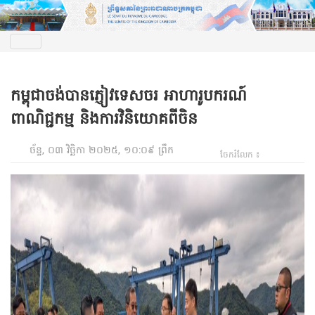
កម្ពុជាចង់បានភ្ញៀវទេសចរ អាហារូបករណ៍
ពាណិជ្ជកម្ម និងការវិនិយោគពីចិន
ច័ន្ទ, ០៣ វិច្ឆិកា ២០២៥, ១០:០៩ ព្រឹក
ចែករំលែក ៖