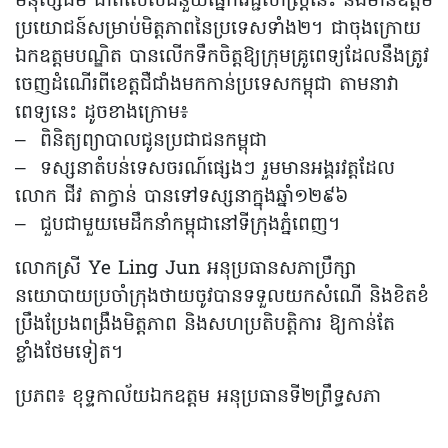
មនុស្សធម៌ ជាពិសេសជំនួយផ្នែកវេជ្ជសាស្ត្រនេះ នឹងមានឧត្តម
ប្រយោជន៍សម្រាប់មិត្តភាពនៃប្រទេសទាំង២។ ជាចុងក្រោយ
ឯកឧត្តមបណ្ឌិត បានលើកទឹកចិត្តឱ្យក្រុមគ្រូពេទ្យដែលនឹងត្រូវ
ចេញដំណើរពីខេត្តជឺជាំងមកកាន់ប្រទេសកម្ពុជា តាមនាវា
ពេទ្យនេះ ដូចខាងក្រោម៖
– ពិនិត្យព្យាបាលជូនប្រជាជនកម្ពុជា
– ទស្សនាតំបន់ទេសចរណ៍ផ្សេងៗ រួមមានអង្គរវត្តដែល
លោក ជីវ តាក្វាន់ បានទៅទស្សនាក្នុងឆ្នាំ១២៩៦
– ជួបជាមួយមេដឹកនាំកម្ពុជានៅទីក្រុងភ្នំពេញ។
លោកស្រី​ Ye Ling Jun អនុប្រធានសភាប្រឹក្សា
នយោបាយប្រចាំក្រុងថាយចូវបានទទួលយកសំណើ និងខិតខំ
ប្រឹងប្រែងពង្រឹងមិត្តភាព និងសហប្រតិបត្តិការ ឱ្យកាន់តែ
ខ្លាំងថែមទៀត។
ប្រភព៖ ខុទ្ទកាល័យឯកឧត្តម អនុប្រធាន​ទី២ព្រឹទ្ធសភា