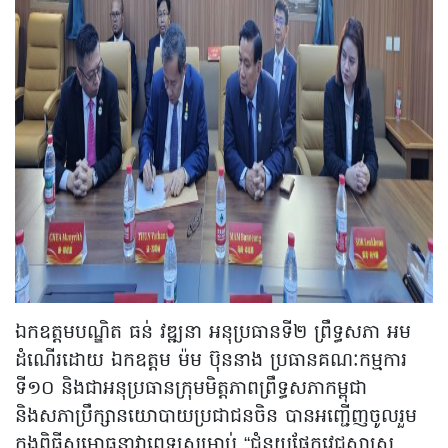
ឯកឧត្តមបណ្ឌិត ធន់ វឌ្ឍនា អនុប្រធានទី២ ព្រឹទ្ធសភា អម
ដំណើរដោយ ឯកឧត្តម ម៉ម ប៊ុននាង ប្រធានគណៈកម្មការ
ទី១០ និងជាអនុប្រធានក្រុមមិត្តភាពព្រឹទ្ធសភាកម្ពុជា
និងសភាប្រឹក្សានយោបាយប្រជាជនចិន បានអញ្ជើញចូលរួម
ក្នុងពិធីសម្ពោធនាវាពេទ្យសម្រាប់ “ជំនួយផ្នែកវេជ្ជសាស្រ្ត