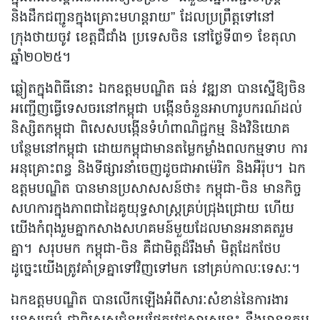
និងដឹកជញ្ជូនក្នុងគ្រោះមហន្តរាយ” ដែលប្រព្រឹត្តទៅនៅ
ក្រុងថាយចូវ ខេត្តជឺជាំង ប្រទេសចិន នៅថ្ងៃទី៣១ ខែតុលា
ឆ្នាំ២០២៥។
ឆ្លៀតក្នុងពិធីនោះ ឯកឧត្តមបណ្ឌិត ធន់ វឌ្ឍនា បានស្នើឱ្យចិន
អញ្ជើញធ្វើទេសចរនៅកម្ពុជា បង្កើនចំនួនអាហារូបករណ៍ដល់
និស្សិតកម្ពុជា ពិសេសបង្កើនទំហំពាណិជ្ជកម្ម និងវិនិយោគ
បន្ថែមនៅកម្ពុជា ដោយកម្ពុជាមានតម្លៃកម្លាំងពលកម្មទាប ការ
អនុគ្រោះពន្ធ និងទីផ្សារនាំចេញដូចជាអាម៉េរិក និងអឺរ៉ុប។ ឯក
ឧត្តមបណ្ឌិត បានមានប្រសាសសន៍ថា៖ កម្ពុជា-ចិន មានកិច្ច
សហការក្នុងភាពជាដៃគូយុទ្ធសាស្ត្រគ្រប់ជ្រុងជ្រោយ ហើយ
យើងកំពុងរួមគ្នាកសាងសហគមន៍មួយដែលមានអនាគតរួម
គ្នា។ សរុបមក កម្ពុជា-ចិន គឺជាមិត្តដ៏រឹងមាំ មិត្តដែកថែប
ដូច្នេះយើងត្រូវគាំទ្រគ្នាទៅវិញទៅមក នៅគ្រប់កាលៈទេសៈ។
ឯកឧត្តមបណ្ឌិត បានលើកឡើងអំពីសារៈសំខាន់នៃការងារ