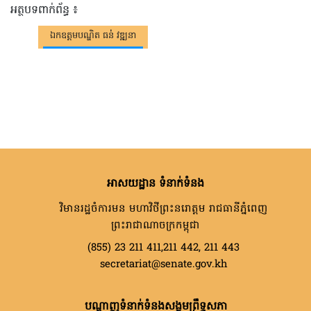
អត្ថបទពាក់ព័ន្ធ ៖
ឯកឧត្តមបណ្ឌិត ធន់់ វឌ្ឍនា
អាសយដ្ឋាន ទំនាក់ទំនង
វិមានរដ្ឋចំការមន មហាវិថីព្រះនរោត្តម រាជធានីភ្នំពេញ
ព្រះរាជាណាចក្រកម្ពុជា
(855) 23 211 411,211 442, 211 443
secretariat@senate.gov.kh
បណ្តាញទំនាក់ទំនងសង្គមព្រឹទ្ធសភា