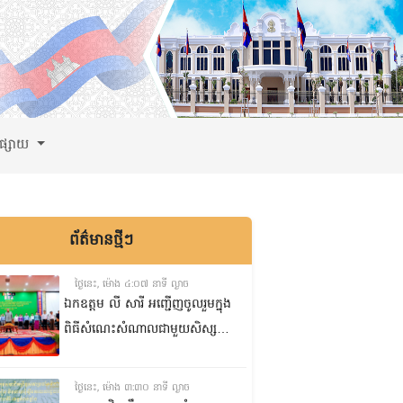
ពផ្សាយ
ព័ត៌មានថ្មីៗ
ថ្ងៃនេះ, ម៉ោង ៤:០៧ នាទី ល្ងាច
ឯកឧត្តម លី សារី អញ្ជើញចូលរួមក្នុង
ពិធីសំណេះសំណាលជាមួយសិស្ស
ត្រៀមប្រឡងសញ្ញាបត្រមធ្យមសិក្សា
ទុតិយភូមិ២០២៥-២០២៦
ថ្ងៃនេះ, ម៉ោង ៣:៣០ នាទី ល្ងាច