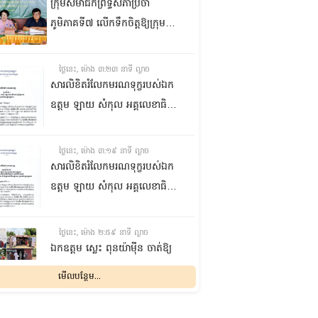
ក្រុមសមាជិកព្រឹទ្ធសភាប្រចាំ
ភូមិភាគទី៧ លើកទឹកចិត្តឱ្យក្រុម
ប្រឹក្សាឃុំក្នុងស្រុកជលគិរី រួមគ្នាបន្ត
បង្ករបង្កើនផលកសិកម្មបន្ថែមពីលើ
ថ្ងៃនេះ, ម៉ោង ៣:២៣ នាទី ល្ងាច
មុខរបបសព្វថ្ងៃ ដើម្បីឱ្យប្រជាពលរដ្ឋ
សារលិខិតរំលែកមរណទុក្ខរបស់ឯក
មានជីវភាពធូរធារ
ឧត្តម ឡាយ សំកុល អគ្គលេខាធិការ
ព្រឹទ្ធសភា ជូន ឯកឧត្តម ឡោក
ឆាយ អគ្គលេខាធិការរងព្រឹទ្ធសភា
ថ្ងៃនេះ, ម៉ោង ៣:១៩ នាទី ល្ងាច
ព្រមទាំងក្រុមគ្រួសារ ចំពោះមរណ
សារលិខិតរំលែកមរណទុក្ខរបស់ឯក
ភាព ឧបាសិកា លឹម អេងលាន ត្រូវ
ឧត្តម ឡាយ សំកុល អគ្គលេខាធិការ
ជាបងស្រីបង្កើតរបស់ឯកឧត្តម បាន
ព្រឹទ្ធសភា គោរពជូន លោកជំទាវ
ទទួលមរណភាព នៅថ្ងៃទី៥ ខែសីហា
ឡោក ខេង ប្រធានគណៈកម្មការ
ថ្ងៃនេះ, ម៉ោង ២:៥៩ នាទី ល្ងាច
ឆ្នាំ២០២៦ វេលាម៉ោង១:៥០នាទី
សុខាភិបាល សង្គមកិច្ច អតីត
ឯកឧត្តម ស្លេះ ពុនយ៉ាម៉ីន ចាត់ឱ្យ
រំលងអធ្រាត្រ ក្នុងជន្មាយុ៨១ឆ្នាំ
យុទ្ធជន យុវនីតិសម្បទា ការងារ
ក្រុមការងារនាំយកកញ្ចប់
មើលបន្ថែម...
ដោយរោគាពាធ នៅប្រទេសបារាំង
បណ្តុះបណ្តាលវិជ្ជាជីវៈ និងកិច្ចការនារី
អាហារចែកជូនបងប្អូនប្រជាពលរដ្ឋ
នៃរដ្ឋសភា ព្រមទាំងក្រុមគ្រួសារ
ថ្ងៃនេះ, ម៉ោង ២:៣២ នាទី ល្ងាច