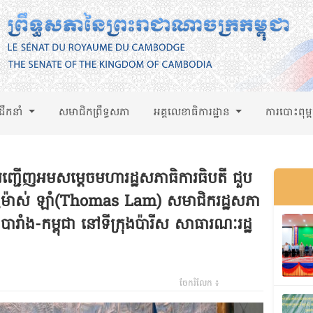
់ដឹកនាំ
សមាជិកព្រឹទ្ធសភា
អគ្គលេខាធិការដ្ឋាន
ការបោះពុម្
 អញ្ជើញអមសម្តេចមហារដ្ឋសភាធិការធិបតី ជួប
 ថូម៉ាស់ ឡាំ(Thomas Lam) សមាជិករដ្ឋសភា
ាបារាំង-កម្ពុជា នៅទីក្រុងប៉ារីស សាធារណៈរដ្ឋ
ចែករំលែក ៖