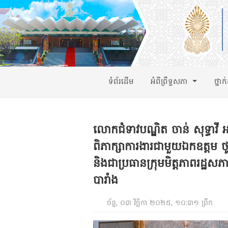
ទំព័រដើម
អំពីព្រឹទ្ធសភា
ថ្នាក
លោកជំទាវបណ្ឌិត ចាន់ សុទ្ធាវី
ពិភាក្សាការងារជាមួយឯកឧត្តម
និងជាប្រធានក្រុមមិត្តភាពរដ្ឋសភ
បារាំង
ច័ន្ទ, ០៣ វិច្ឆិកា ២០២៥, ១០:៣១ ព្រឹក