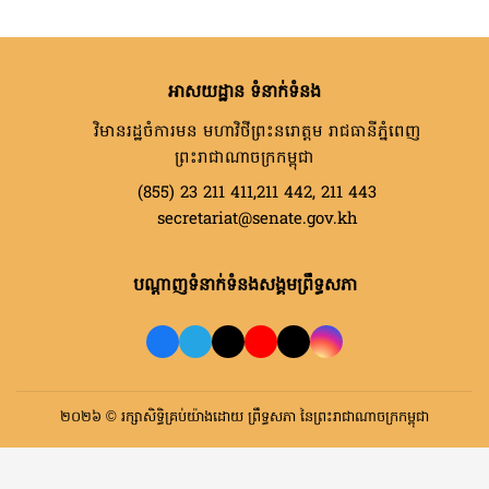
អាសយដ្ឋាន ទំនាក់ទំនង
វិមានរដ្ឋចំការមន មហាវិថីព្រះនរោត្តម រាជធានីភ្នំពេញ
ព្រះរាជាណាចក្រកម្ពុជា
(855) 23 211 411,211 442, 211 443
secretariat@senate.gov.kh
បណ្តាញទំនាក់ទំនងសង្គមព្រឹទ្ធសភា
២០២៦ © រក្សាសិទ្ធិគ្រប់យ៉ាងដោយ ព្រឹទ្ធសភា នៃព្រះរាជាណាចក្រកម្ពុជា