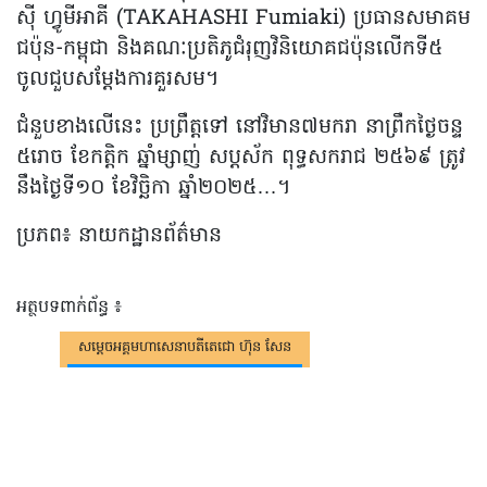
ស៊ី ហ្វូមីអាគី (TAKAHASHI Fumiaki) ប្រធានសមាគម
ជប៉ុន-កម្ពុជា និងគណៈប្រតិភូជំរុញវិនិយោគជប៉ុនលើកទី៥
ចូលជួបសម្ដែងការគួរសម។
ជំនួបខាងលើនេះ ប្រព្រឹត្តទៅ នៅវិមាន៧មករា នាព្រឹកថ្ងៃចន្ទ
៥រោច ខែកត្តិក ឆ្នាំម្សាញ់ សប្តស័ក ពុទ្ធសករាជ ២៥៦៩ ត្រូវ
នឹងថ្ងៃទី១០ ខែវិច្ឆិកា ឆ្នាំ២០២៥…។
ប្រភព៖ នាយកដ្ឋានព័ត៌មាន
អត្ថបទពាក់ព័ន្ធ ៖
សម្តេចអគ្គមហាសេនាបតីតេជោ ហ៊ុន សែន