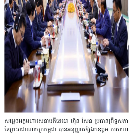
សម្តេចអគ្គមហាសេនាបតីតេជោ ហ៊ុន សែន ប្រធានព្រឹទ្ធសភា
នៃព្រះរាជាណាចក្រកម្ពុជា បានអនុញ្ញាតឱ្យឯកឧត្តម តាកាហា