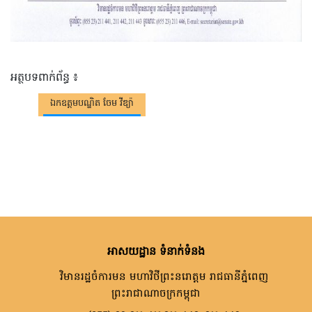
អត្ថបទពាក់ព័ន្ធ ៖
ឯកឧត្តមបណ្ឌិត ចែម វីឌ្យ៉ា
អាសយដ្ឋាន ទំនាក់ទំនង
វិមានរដ្ឋចំការមន មហាវិថីព្រះនរោត្តម រាជធានីភ្នំពេញ
ព្រះរាជាណាចក្រកម្ពុជា