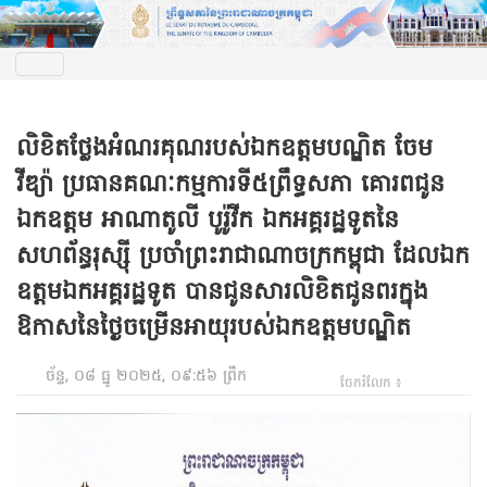
លិខិតថ្លែងអំណរគុណរបស់ឯកឧត្តមបណ្ឌិត ចែម
វីឌ្យ៉ា ប្រធានគណៈកម្មការ​ទី៥ព្រឹទ្ធសភា គោរពជូន
ឯកឧត្តម អាណាតូលី បូរ៉ូវីក​ ឯកអគ្គរដ្ឋទូតនៃ
សហព័ន្ធរុស្ស៊ី ប្រចាំព្រះរាជាណាចក្រកម្ពុជា​ ដែលឯក
ឧត្តមឯកអគ្គរដ្ឋទូត​ បានជូនសារលិខិតជូនពរក្នុង
ឱកាសនៃថ្ងៃចម្រើនអាយុរបស់ឯកឧត្តមបណ្ឌិត
ច័ន្ទ, ០៨ ធ្នូ ២០២៥, ០៩:៥៦ ព្រឹក
ចែករំលែក ៖