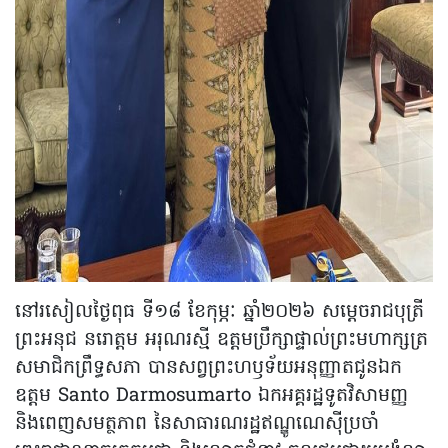
នៅរសៀលថ្ងៃពុធ ទី១៨ ខែកុម្ភៈ ឆ្នាំ២០២៦ សម្តេចរាជបុត្រី
ព្រះអនុជ នរោត្តម អរុណរស្មី ឧត្តមប្រឹក្សាផ្ទាល់ព្រះមហាក្សត្រ
សមាជិកព្រឹទ្ធសភា បានសព្វព្រះហឫទ័យអនុញ្ញាតជូនឯក
ឧត្តម Santo Darmosumarto ឯកអគ្គរដ្ឋទូតវិសាមញ្ញ
និងពេញសមត្ថភាព នៃសាធារណរដ្ឋឥណ្ឌូណេស៊ីប្រចាំ