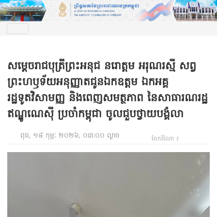
សម្តេចរាជបុត្រីព្រះអនុជ នរោត្តម អរុណរស្មី សព្វ
ព្រះហឫទ័យអនុញ្ញាតជូនឯកឧត្តម ឯកអគ្គ
រដ្ឋទូតវិសាមញ្ញ និងពេញសមត្ថភាព នៃសាធារណរដ្ឋ
ឥណ្ឌូណេស៊ី ប្រចាំកម្ពុជា ចូលជួបថ្វាយបង្គំលា
ពុធ, ១៨ កុម្ភៈ ២០២៦, ០៣:០០ ល្ងាច
ចែករំលែក ៖