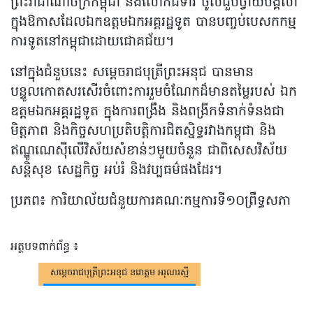
ព្រះរាជាណាចក្រកម្ពុជា និងលោកជំទាវ ចូលជួបថ្វាយបង្គំលា
ក្នុងឱកាសដែលឯកឧត្តមឯកអគ្គរដ្ឋទូត បានបញ្ចប់បេសកកម្ម
ការទូតនៅកម្ពុជាដោយជោគជ័យ។
នៅក្នុងជំនួបនេះ សម្តេចរាជបុត្រីព្រះអនុជ បានមាន
បន្ទូលកោតសរសើរចំពោះការរួមចំណែកដ៏មានតម្លៃរបស់ ឯក
ឧត្តមឯកអគ្គរដ្ឋទូត ក្នុងការពង្រឹង និងពង្រីកទំនាក់ទំនងជា
មិត្តភាព និងកិច្ចសហប្រតិបត្តិការជិតស្និទ្ធរវាងកម្ពុជា និង
ឥណ្ឌូណេស៊ីលើវិស័យសំខាន់ៗមួយចំនួន ជាពិសេសវិស័យ
សន្តិសុខ សេដ្ឋកិច្ច អប់រំ និងវប្បធម៌ផងដែរ។
ប្រភព៖ ការិយាល័យជំនួយការគណៈកម្មការទី១០ព្រឹទ្ធសភា
អត្ថបទពាក់ព័ន្ធ ៖
សម្តេច​រាជ​បុត្រីព្រះអនុជ​ នរោត្តម​ អរុណ​រស្មី