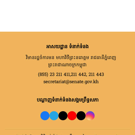
អាសយដ្ឋាន ទំនាក់ទំនង
វិមានរដ្ឋចំការមន មហាវិថីព្រះនរោត្តម រាជធានីភ្នំពេញ
ព្រះរាជាណាចក្រកម្ពុជា
(855) 23 211 411,211 442, 211 443
secretariat@senate.gov.kh
បណ្តាញទំនាក់ទំនងសង្គមព្រឹទ្ធសភា