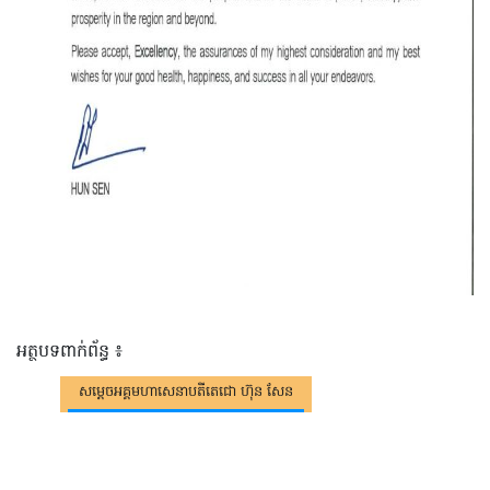
អត្ថបទពាក់ព័ន្ធ ៖
សម្តេចអគ្គមហាសេនាបតីតេជោ ហ៊ុន សែន