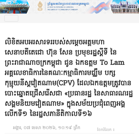
លិខិតអបអរសារទររបស់សម្តេចអគ្គមហា
សេនាបតីតេជោ ហ៊ុន សែន ប្រមុខរដ្ឋស្តីទី នៃ
ព្រះរាជាណាចក្រកម្ពុជា ជូន ឯកឧត្តម To Lam
អគ្គលេខាធិការនៃគណៈកម្មាធិការមជ្ឈឹម បក្ស
កុម្មុយនីស្តវៀតណាម(CPV) ដែលឯកឧត្តមត្រូវបាន
បោះឆ្នោតជ្រើសរើសជា «ប្រធានរដ្ឋ នៃសាធារណរដ្ឋ
សង្គមនិយមវៀតណាម» ក្នុងសម័យប្រជុំពេញអង្គ
លើកទី១ នៃរដ្ឋសភានីតិកាលទី១៦
អង្គារ, ០៧ មេសា ២០២៦, ១០:១៩ ព្រឹក
ចែករំលែក ៖