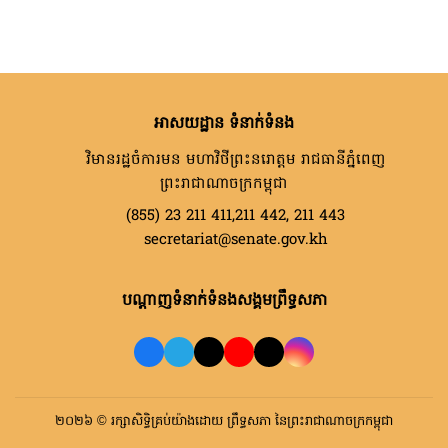
អាសយដ្ឋាន ទំនាក់ទំនង
វិមានរដ្ឋចំការមន មហាវិថីព្រះនរោត្តម រាជធានីភ្នំពេញ
ព្រះរាជាណាចក្រកម្ពុជា
(855) 23 211 411,211 442, 211 443
secretariat@senate.gov.kh
បណ្តាញទំនាក់ទំនងសង្គមព្រឹទ្ធសភា
២០២៦ © រក្សាសិទ្ធិគ្រប់យ៉ាងដោយ ព្រឹទ្ធសភា នៃព្រះរាជាណាចក្រកម្ពុជា