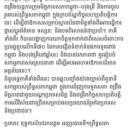
ពង្រឹងយន្តការក្រុមមិត្តភាពសភាកម្ពុជា–ហុងគ្រី និងការចូល
រួមរបស់ព្រឹទ្ធសភាកម្ពុជា ក្នុងក្របខ័ណ្ឌកិច្ចសហប្រតិបត្តិការ
នេះ ដើម្បីជាឱកាសសម្រាប់ស្ថានប័នជាមិត្តទាំងពីរអាចធ្វើការ
ផ្លាស់ប្តូរព័ត៌មាន ទស្សនៈ និងបទពិសោធន៍ជាប្រចាំ។ ភាគី
ទាំងពីរ ក៏បានបង្ហាញការយកចិត្តទុកដាក់ជាពិសេសចំពោះការ
ប្រារព្ធខួបលើកទី៧០ នៃការបង្កើតទំនាក់ទំនងការទូតរវាង
កម្ពុជា និងហុងគ្រីនៅឆ្នាំនេះ និងបានឯកភាពថា គួររៀបចំ
សកម្មភាពសមស្របនានា ដើម្បីអបអរសាទរឱកាសដ៏មាន
អត្ថន័យនេះ។
ជំនួបទ្វេភាគីទាំងពីរនេះ បានឆ្លុះបញ្ចាំងយ៉ាងច្បាស់ពីតួនាទី
សកម្មរបស់ព្រឹទ្ធសភាកម្ពុជា ក្នុងការជំរុញការទូតសភា ពង្រឹង
មិត្តភាពជាមួយបណ្តាប្រទេសមិត្ត និងពង្រីកកិច្ចសហប្រតិបត្តិ
ការលើវិស័យជាច្រើនសម្រាប់ផលប្រយោជន៍រួមនៃប្រទេស
និងប្រជាជន។
ប្រភព៖ ខុទ្ទកាល័យឯកឧត្តម អនុប្រធានទី១ព្រឹទ្ធសភា