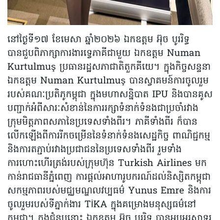
នៅថ្ងៃទី១៧ ខែមេសា ឆ្នាំ២០២៦ ឯកឧត្តម អ៊ុច បូររិទ្ធ
បានជួបពិភាក្សាការងារទ្វេភាគីជាមួយ ឯកឧត្តម Numan
Kurtulmuş ប្រធានរដ្ឋសភាជាតិតួកគីយេ។ ក្នុងកិច្ចសន្ទនា
ឯកឧត្តម Numan Kurtulmuş បានស្វាគមន៍ការចូលរួម
របស់គណៈប្រតិភូកម្ពុជា ក្នុងមហាសន្និបាត IPU និងបានគូស
បញ្ជាក់អំពីសារៈសំខាន់នៃការរក្សាទំនាក់ទំនងជាប្រចាំរវាង
ក្រុមមិត្តភាពសភានៃប្រទេសទាំងពីរ។ ភាគីទាំងពីរ ក៏បាន
លើកឡើងពីការរីកចម្រើននៃទំនាក់ទំនងសេដ្ឋកិច្ច ពាណិជ្ជកម្ម
និងការតភ្ជាប់រវាងប្រជាជននៃប្រទេសទាំងពីរ រួមទាំង
ការហោះហើរត្រង់របស់ក្រុមហ៊ុន Turkish Airlines មក
កាន់រាជធានីភ្នំពេញ ការផ្តល់អាហារូបករណ៍ដល់និស្សិតកម្ពុជា
សកម្មភាពរបស់មជ្ឈមណ្ឌលវប្បធម៌ Yunus Emre និងការ
ចូលរួមរបស់ទីភ្នាក់ងារ TİKA ក្នុងគម្រោងមនុស្សធម៌នៅ
កម្ពុជា។ ក្នុងជំនួបនោះ ឯកឧត្តម អ៊ុច បូររិទ្ធ បានអបអរសាទរ