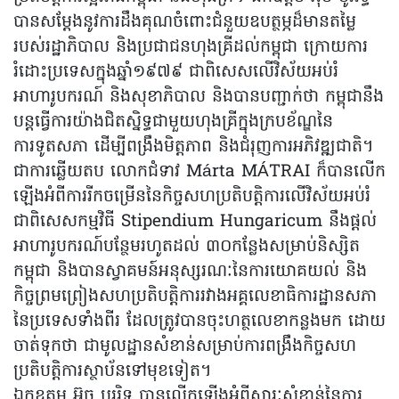
បានសម្តែងនូវការដឹងគុណចំពោះជំនួយឧបត្ថម្ភដ៏មានតម្លៃ
របស់រដ្ឋាភិបាល និងប្រជាជនហុងគ្រីដល់កម្ពុជា ក្រោយការ
រំដោះប្រទេសក្នុងឆ្នាំ១៩៧៩ ជាពិសេសលើវិស័យអប់រំ
អាហារូបករណ៍ និងសុខាភិបាល និងបានបញ្ជាក់ថា កម្ពុជានឹង
បន្តធ្វើការយ៉ាងជិតស្និទ្ធជាមួយហុងគ្រីក្នុងក្របខ័ណ្ឌនៃ
ការទូតសភា ដើម្បីពង្រឹងមិត្តភាព និងជំរុញការអភិវឌ្ឍជាតិ។
ជាការឆ្លើយតប លោកជំទាវ Márta MÁTRAI ក៏បានលើក
ឡើងអំពីការរីកចម្រើននៃកិច្ចសហប្រតិបត្តិការលើវិស័យអប់រំ
ជាពិសេសកម្មវិធី Stipendium Hungaricum នឹងផ្តល់
អាហារូបករណ៍បន្ថែមរហូតដល់ ៣០កន្លែងសម្រាប់និស្សិត
កម្ពុជា និងបានស្វាគមន៍អនុស្សរណៈនៃការយោគយល់ និង
កិច្ចព្រមព្រៀងសហប្រតិបត្តិការរវាងអគ្គលេខាធិការដ្ឋានសភា
នៃប្រទេសទាំងពីរ ដែលត្រូវបានចុះហត្ថលេខាកន្លងមក ដោយ
ចាត់ទុកថា ជាមូលដ្ឋានសំខាន់សម្រាប់ការពង្រឹងកិច្ចសហ
ប្រតិបត្តិការស្ថាប័នទៅមុខទៀត។
ឯកឧត្តម អ៊ុច បូររិទ្ធ បានលើកឡើងអំពីសារៈសំខាន់នៃការ