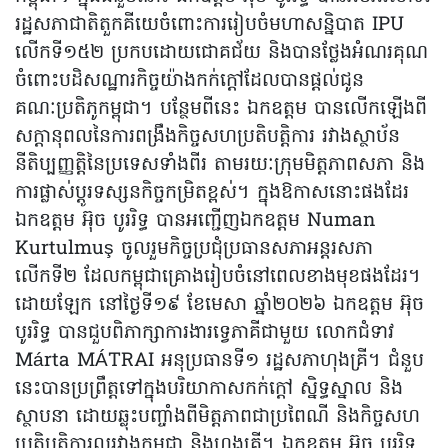
រដ្ឋសភាជាតិតួកគីយេចំពោះការរៀបចំមហាសន្និបាត IPU
លើកទី១៥២ ប្រកបដោយជោគជ័យ និងបានថ្លែងអំណរគុណ
ចំពោះបដិសណ្ឋារកិច្ចយ៉ាងកក់ក្តៅដែលបានផ្តល់ជូន
គណៈប្រតិភូកម្ពុជា។ បន្ថែមពីនេះ ឯកឧត្តម បានលើកឡើងពី
សក្តានុពលនៃការពង្រឹងកិច្ចសហប្រតិបត្តិការ រវាងស្ថាប័ន
នីតិប្បញ្ញត្តិនៃប្រទេសទាំងពីរ តាមរយៈក្រុមមិត្តភាពសភា និង
ការផ្លាស់ប្តូរទស្សនកិច្ចកម្រិតខ្ពស់។ ក្នុងឱកាសនោះផងដែរ
ឯកឧត្តម អ៊ុច បូររិទ្ធ បានអញ្ជើញឯកឧត្តម Numan
Kurtulmuş ចូលរួមកិច្ចប្រជុំប្រធានសភាអន្តរសភា
លើកទី២ ដែលកម្ពុជាគ្រោងរៀបចំនៅពេលខាងមុខផងដែរ។
ដោយឡែក នៅថ្ងៃទី១៩ ខែមេសា ឆ្នាំ២០២៦ ឯកឧត្តម អ៊ុច
បូររិទ្ធ បានជួបពិភាក្សាការងារទ្វេភាគីជាមួយ លោកជំទាវ
Márta MÁTRAI អនុប្រធានទី១ រដ្ឋសភាហុងគ្រី។ ជំនួប
នេះបានប្រព្រឹត្តទៅក្នុងបរិយាកាសកក់ក្តៅ ស្និទ្ធស្នាល និង
ស្ថាបនា ដោយឆ្លុះបញ្ចាំងពីមិត្តភាពជាប្រពៃណី និងកិច្ចសហ
ប្រតិបត្តិការល្អរវាងកម្ពុជា និងហុងគ្រី។ ឯកឧត្តម អ៊ុច បូររិទ្ធ