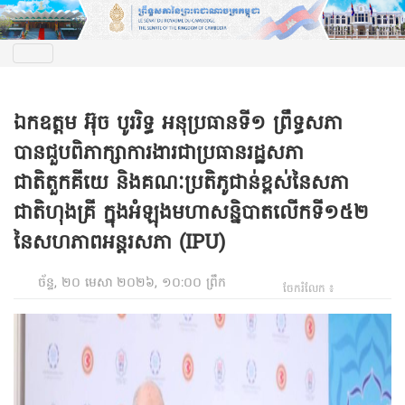
ឯកឧត្តម អ៊ុច បូររិទ្ធ អនុប្រធានទី១ ព្រឹទ្ធសភា
បានជួបពិភាក្សាការងារជាប្រធានរដ្ឋសភា
ជាតិតួកគីយេ និងគណៈប្រតិភូជាន់ខ្ពស់នៃសភា
ជាតិហុងគ្រី ក្នុងអំឡុងមហាសន្និបាតលើកទី១៥២
នៃសហភាពអន្តរសភា (IPU)
ច័ន្ទ, ២០ មេសា ២០២៦, ១០:០០ ព្រឹក
ចែករំលែក ៖