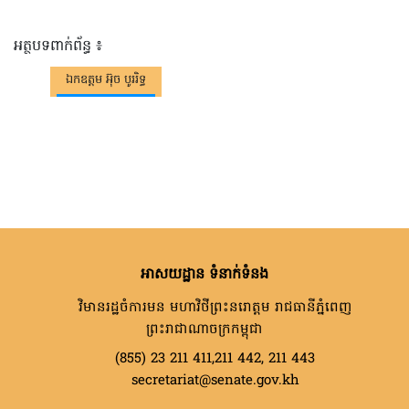
អត្ថបទពាក់ព័ន្ធ ៖
ឯកឧត្តម អ៊ុច បូររិទ្ធ
អាសយដ្ឋាន ទំនាក់ទំនង
វិមានរដ្ឋចំការមន មហាវិថីព្រះនរោត្តម រាជធានីភ្នំពេញ
ព្រះរាជាណាចក្រកម្ពុជា
(855) 23 211 411,211 442, 211 443
secretariat@senate.gov.kh