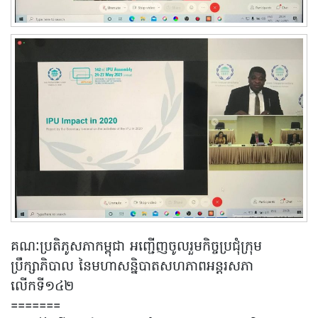
គណៈប្រតិភូសភាកម្ពុជា អញ្ជើញចូលរួមកិច្ចប្រជុំក្រុម
ប្រឹក្សាភិបាល នៃមហាសន្និបាតសហភាពអន្តរសភា
លើកទី១៤២
=======