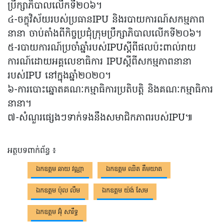
ប្រឹក្សាភិបាលលើកទី២០៦។
៤-ចក្ខុវិស័យរបស់ប្រធានIPU និងរបាយការណ៍សកម្មភាព
នានា ចាប់តាំងពីកិច្ចប្រជុំក្រុមប្រឹក្សាភិបាលលើកទី២០៦។
៥-របាយការណ៍ប្រចាំឆ្នាំរបស់IPUស្តីពីផលប៉ះពាល់រាយ
ការណ៍ដោយអគ្គលេខាធិការ IPUស្តីពីសកម្មភាពនានា
របស់IPU នៅក្នុងឆ្នាំ២០២០។
៦-ការបោះឆ្នោតគណៈកម្មាធិការប្រតិបត្តិ និងគណៈកម្មាធិការ
នានា។
៧-សំណួរផ្សេងៗទាក់ទងនឹងសមាជិកភាពរបស់IPU៕
អត្ថបទពាក់ព័ន្ធ ៖
ឯកឧត្តម ឆាយ វណ្ណា
ឯកឧត្តម ឈិត គឹមយាត
ឯកឧត្តម​ ប៉ុល លឹម
ឯកឧត្តម យ៉ង់ សែម
ឯកឧត្តម អ៊ុំ សារឹទ្ធ