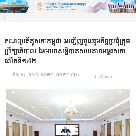
គណៈប្រតិភូសភាកម្ពុជា អញ្ជើញចូលរួមកិច្ចប្រជុំក្រុម
ប្រឹក្សាភិបាល នៃមហាសន្និបាតសហភាពអន្តរសភា
លើកទី១៤២
ច័ន្ទ, ២៤ ឧសភា ២០២១, ០៨:២០ ល្ងាច
ចែករំលែក ៖