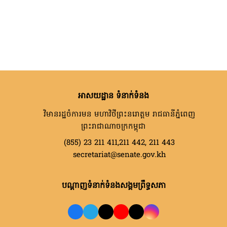
អាសយដ្ឋាន ទំនាក់ទំនង
វិមានរដ្ឋចំការមន មហាវិថីព្រះនរោត្តម រាជធានីភ្នំពេញ
ព្រះរាជាណាចក្រកម្ពុជា
(855) 23 211 411,211 442, 211 443
secretariat@senate.gov.kh
បណ្តាញទំនាក់ទំនងសង្គមព្រឹទ្ធសភា