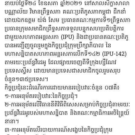
នាយប់ថ្ងៃទី២៤ ខែឧសភា ឆ្នាំ២០២១ នៅសាលសិក្ខាសាលា
បណ្ណាល័យ វិមានព្រឹទ្ធសភា គណៈប្រតិភូសភាកម្ពុជា ដឹកនាំ
ដោយឯកឧត្តម យ៉ង់ សែម ប្រធានគណៈកម្មការទី១ព្រឹទ្ធសភា
ប្រធានក្រុមសមាជិកព្រឹទ្ធសភាទទួលបន្ទុកសហប្រតិបត្តិការ
ជាមួយសហភាពអន្តរសភា (IPU) និងជាប្រធានគណៈប្រតិភូ
បានអញ្ជើញចូលរួមក្នុងកិច្ចប្រជុំក្រុមប្រឹក្សាភិបាល នៃ
មហាសន្និបាតសហភាពអន្តរសភាលើកទី១៤២ (IPU-142)
តាមរយៈប្រព័ន្ធវីដេអូ ដែលផ្សាយចេញពីទីក្រុងហ្សឺណែវ
ប្រទេសស្វីស ដោយមានប្រទេសជាសមាជិកចូលរួមសរុប
ចំនួន១៣៥ប្រទេស។
កិច្ចប្រជុំនេះដំណើរការដោយមានរបៀបវារៈចំនួន ០៧គឺ៖
១-ការអនុម័តរបៀបវារៈនៃកិច្ចប្រជុំ។
២-ការអនុម័តលើវិធាននីតិវិធីពិសេសសម្រាប់កិច្ចប្រជុំតាមរយៈ
ប្រព័ន្ធវីដេអូរបស់មហាសន្និបាត និងគណៈកម្មាធិការអចិន្ត្រៃយ៍
នានា។
៣-ការអនុម័តលើរបាយការណ៍សង្ខេបនៃកិច្ចប្រជុំក្រុម