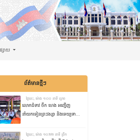
ពផ្សាយ
ព័ត៌មានថ្មីៗ
ថ្ងៃនេះ, ម៉ោង ១:០០ នាទី ល្ងាច
លោកជំទាវ ចឹក ហេង អញ្ជើញ
នាំយកទៀនព្រះវស្សា និងទេយ្យទាន
ព្រមទាំងថវិកា ប្រគេនដល់ព្រះ
សង្ឃគង់ចាំព្រះវស្សា នៅវត្តទេពនិមិត្ត
ថ្ងៃនេះ, ម៉ោង ១០:២២ នាទី ព្រឹក