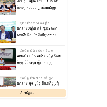
ក្នុងស្រុកឆែប ខេត្តព្រះវិហារ
ឯកឧត្តមបណ្ឌិត ឈីវ យីស៊ាង ជួប
ពិភាក្សាការងារជាមួយតំណាងក្រុម
ហ៊ុន Minebea Cambodia
ថ្ងៃនេះ, ម៉ោង ៩:២៤ នាទី ព្រឹក
ឯកឧត្តមបណ្ឌិត ធន់ វឌ្ឍនា កោត
សរសើរ និងលើកទឹកចិត្តអាជ្ញាធរ
ខណ្ឌ៧មករា ក្នុងការរៀបចំសេដ្ឋ
កិច្ចឌឿងហែម
ម្សិលមិញ, ម៉ោង ៩:៥០ នាទី ល្ងាច
លោកជំទាវ ចឹក ហេង អញ្ជើញ​ដឹកនាំ
កិច្ចប្រជុំពិភាក្សា ស្តីពី ការត្រៀម
រៀបចំសន្និបាតសាខាអាណត្តិទី៦
របស់សាខាកាកបាទក្រហមកម្ពុជា
ម្សិលមិញ, ម៉ោង ៧:០៧ នាទី ល្ងាច
ខេត្តព្រះវិហារ
ឯកឧត្តម អ៊ុច បូររិទ្ធ ដឹកនាំកិច្ចប្រជុំ
គម្រោងថវិកាឆ្នាំ២០២៧ របស់
មើលបន្ថែម...
ព្រឹទ្ធសភា ជាមួយតំណាងក្រសួង
សេដ្ឋកិច្ចនិងហិរញ្ញវត្ថុ
ម្សិលមិញ, ម៉ោង ៦:០៦ នាទី ល្ងាច