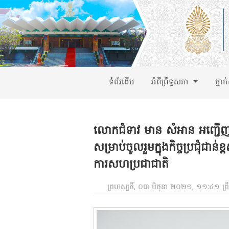
ទំព័រដើម
អំពីព្រឹទ្ធសភា
ថ្នាក
លោកជំទាវ មាន សំអាន អញ្ជើញចូល
សម្រាប់ចូលរួមក្នុងកិច្ចប្រជុំជាន
ការសហប្រជាជាតិ
ព្រហស្បតិ៍, ០៣ មិថុនា ២០២១, ១១:៤១ ព្រ