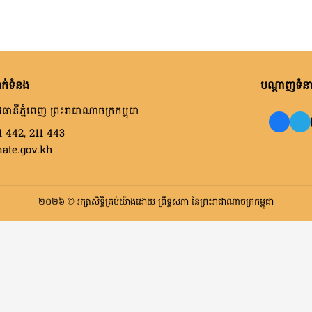
ក់ទំនង
បណ្តាញទំនាក
ធានីភ្នំពេញ ព្រះរាជាណាចក្រកម្ពុជា
1 442, 211 443
nate.gov.kh
២០២៦ © រក្សាសិទ្ធិគ្រប់យ៉ាងដោយ ព្រឹទ្ធសភា នៃព្រះរាជាណាចក្រកម្ពុជា