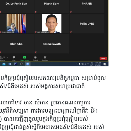
ច្ចប្រជុំត្រៀមរបស់គណៈប្រតិភូកម្ពុជា សម្រាប់ចូល
រោគអេដស៍/ជំងឺអេដស៍ របស់អង្គការសហប្រជាជាតិ
២១ លោកជំទាវ មាន សំអាន ប្រធានគណៈកម្មការ
ុវនីតិសម្បទា ការងារបណ្តុះបណ្តាលវិជ្ជាជីវៈ និង
ា) បានអញ្ជើញចូលរួមក្នុងកិច្ចប្រជុំត្រៀមរបស់
ិច្ចប្រជុំជាន់ខ្ពស់ស្តីពីមេរោគអេដស៍/ជំងឺអេដស៍ របស់