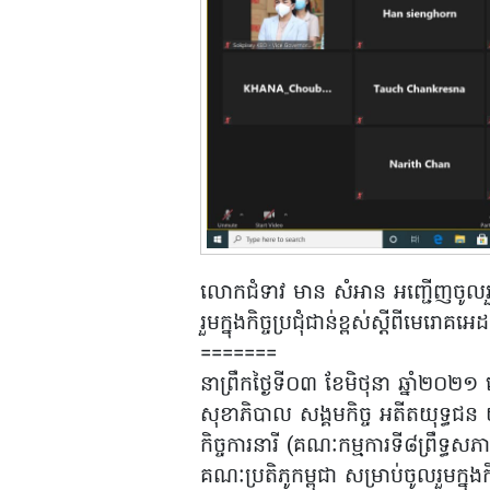
លោកជំទាវ មាន សំអាន អញ្ជើញចូលរួមកិ
រួមក្នុងកិច្ចប្រជុំជាន់ខ្ពស់ស្តីពីមេ
=======
នាព្រឹកថ្ងៃទី០៣ ខែមិថុនា ឆ្នាំ២០
សុខាភិបាល សង្គមកិច្ច អតីតយុទ្ធជន យ
កិច្ចការនារី (គណៈកម្មការទី៨ព្រឹទ្ធសភ
គណៈប្រតិភូកម្ពុជា សម្រាប់ចូលរួមក្នុងក