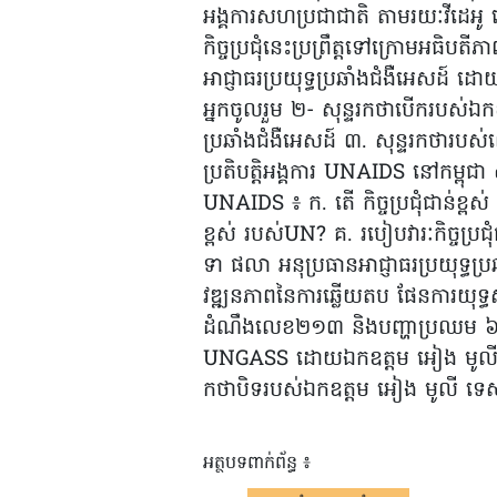
អង្គការសហប្រជាជាតិ តាមរយៈវីដេអូ
កិច្ចប្រជុំនេះប្រព្រឹត្តទៅក្រោមអធិបត
អាជ្ញាធរប្រយុទ្ធប្រឆាំងជំងឺអេសដ៍ 
អ្នកចូលរួម ២- សុន្ទរកថាបើករបស់ឯកឧត្
ប្រឆាំងជំងឺអេសដ៍ ៣. សុន្ទរកថា
ប្រតិបត្តិអង្គការ UNAIDS នៅកម្ពុជ
UNAIDS ៖ ក. តើ កិច្ចប្រជុំជាន់ខ្ពស់ រ
ខ្ពស់ របស់UN? គ. របៀបវារៈកិច្ចប្រ
ទា ផលា អនុប្រធានអាជ្ញាធរប្រយុទ្ធប្រ
វឌ្ឍនភាពនៃការឆ្លើយតប ផែនការយុទ្ធសា
ដំណឹងលេខ២១៣ និងបញ្ហាប្រឈម ៦. កា
UNGASS ដោយឯកឧត្តម អៀង មូលី ទេសរ
កថាបិទរបស់ឯកឧត្តម អៀង មូលី ទេសរដ្ឋ
អត្ថបទពាក់ព័ន្ធ ៖