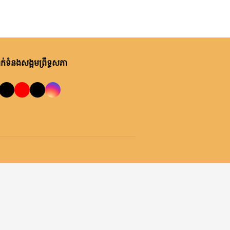
់ទំនងសង្គមព្រឹទ្ធសភា