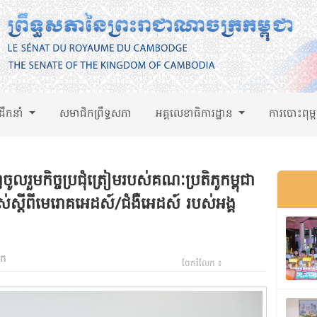
់ដឹកនាំ
សមាជិកព្រឹទ្ធសភា
អគ្គលេខាធិការដ្ឋាន
ការបោះពុម្
រួមកិច្ចប្រជុំត្រៀមរបស់គណៈប្រតិភូកម្ពុជា
់ខ្ពស់ស្តីពីមេរោគអេដស៍/ជំងឺអេដស៍ របស់អង្គ
ឹក
ចែករំលែក ៖