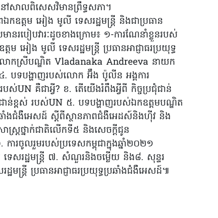
 នៅសាលពិសេសវិមានព្រឹទ្ធសភា។
ីភាពឯកឧត្តម អៀង មូលី ទេសរដ្ឋមន្ត្រី និងជាប្រធាន
ដោយមានរបៀបវារៈដូចខាងក្រោម៖ ១-ការណែនាំខ្លួនរបស់
តម អៀង មូលី ទេសរដ្ឋមន្ត្រី ប្រធានអាជ្ញាធរប្រយុទ្ធ
របស់លោកស្រីបណ្ឌិត Vladanaka Andreeva នាយក
ា ៤. បទបង្ហាញរបស់លោក អ៊ឹង ប៉ូលីន អង្គការ
បស់UN គឺជាអ្វី? ខ. តើយើងរំពឹងអ្វីពី កិច្ចប្រជុំជាន់
ជុំជាន់ខ្ពស់ របស់UN ៥. បទបង្ហាញរបស់ឯកឧត្តមបណ្ឌិត
ឆាំងជំងឺអេសដ៍ ស្តីពីស្ថានភាពជំងឺអេដស៍និងហ៊ីវ និង
ស្ត្រថ្នាក់ជាតិលើកទី៥ និងសេចក្តីជូន
រចូលរួមរបស់ប្រទេសកម្ពុជាក្នុងឆ្នាំ២០២១
ដ្ឋមន្ត្រី ៧. សំណួរនិងចម្លើយ និង៨. សុន្ទរ
មន្ត្រី ប្រធានអាជ្ញាធរប្រយុទ្ធប្រឆាំងជំងឺអេសដ៍៕