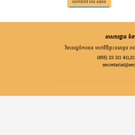
លោកជំទាវ មាន សំអាន
អាសយដ្ឋាន ទំនា
វិមានរដ្ឋចំការមន មហាវិថីព្រះនរោត្តម រាជ
(855) 23 211 411,21
secretariat@se