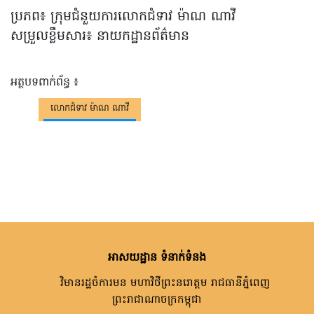
ប្រភព៖ ក្រុមជំនួយការលោកជំទាវ ម៉ាណ ណាវី
សម្រួលខ្លឹមសារ៖ នាយកដ្ឋានព័ត៌មាន
អត្ថបទពាក់ព័ន្ធ ៖
លោកជំទាវ ម៉ាណ ណាវី
អាសយដ្ឋាន ទំនាក់ទំនង
វិមានរដ្ឋចំការមន មហាវិថីព្រះនរោត្តម រាជធានីភ្នំពេញ
ព្រះរាជាណាចក្រកម្ពុជា