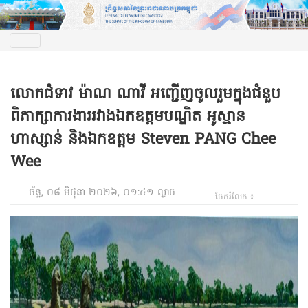
លោកជំទាវ ម៉ាណ ណាវី អញ្ជើញចូលរួមក្នុងជំនួប
ពិភាក្សាការងាររវាងឯកឧត្តមបណ្ឌិត អូស្មាន
ហាស្សាន់ និងឯកឧត្តម Steven PANG Chee
Wee
ច័ន្ទ, ០៨ មិថុនា ២០២៦, ០១:៤១ ល្ងាច
ចែករំលែក ៖