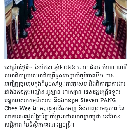
នៅព្រឹកថ្ងៃទី៨ ខែមិថុនា ឆ្នាំ២០២៦ លោកជំទាវ ម៉ាណ ណាវី
សមាជិកាក្រុមសមាជិកព្រឹទ្ធសភាប្រចាំភូមិភាគទី១ បាន
អញ្ជើញចូលរួមក្នុងជំនួបសម្តែងការគួរសម និងពិភាក្សាការងារ
រវាងឯកឧត្តមបណ្ឌិត អូស្មាន ហាស្សាន់ ទេសរដ្ឋមន្ត្រីទទួល
បន្ទុកបេសកកម្មពិសេស និងឯកឧត្តម Steven PANG
Chee Wee ឯកអគ្គរដ្ឋទូតវិសាមញ្ញ និងពេញសមត្ថភាព នៃ
សាធារណរដ្ឋសិង្ហបុរីប្រចាំព្រះរាជាណាចក្រកម្ពុជា នៅវិមាន
សន្តិភាព នៃទីស្ដីការគណៈរដ្ឋមន្ត្រី។