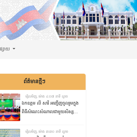
ពផ្សាយ
ព័ត៌មានថ្មីៗ
ម្សិលមិញ, ម៉ោង ៤:០៧ នាទី ល្ងាច
ឯកឧត្តម លី សារី អញ្ជើញចូលរួមក្នុង
ពិធីសំណេះសំណាលជាមួយសិស្ស
ត្រៀមប្រឡងសញ្ញាបត្រមធ្យមសិក្សា
ទុតិយភូមិ២០២៥-២០២៦
ម្សិលមិញ, ម៉ោង ៣:៣០ នាទី ល្ងាច