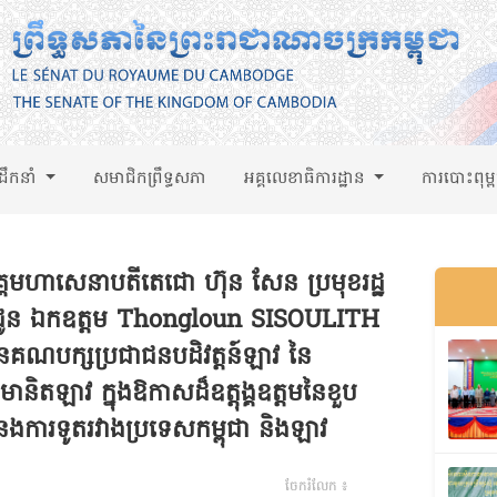
់ដឹកនាំ
សមាជិកព្រឹទ្ធសភា
អគ្គលេខាធិការដ្ឋាន
ការបោះពុម្
គមហាសេនាបតី​តេជោ ហ៊ុន សែន ប្រមុខរដ្ឋ
ុជា​ ជូន ឯកឧត្តម Thongloun SISOULITH
រនៃគណបក្សប្រជាជនបដិវត្តន៍ឡាវ នៃ
ានិតឡាវ ក្នុងឱកាសដ៏ឧត្តុង្គឧត្តមនៃខួប
នងការទូតរវាងប្រទេសកម្ពុជា និងឡាវ
ចែករំលែក ៖