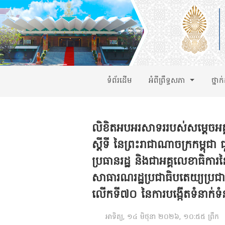
ទំព័រដើម
អំពីព្រឹទ្ធសភា
ថ្នាក
លិខិតអបអរសាទររបស់​សម្តេចអគ្
ស្តីទី នៃព្រះរាជាណាចក្រកម្ព
ប្រធានរដ្ឋ និងជាអគ្គលេខាធិកា
សាធារណរដ្ឋប្រជាធិបតេយ្យប្រជាម
លើកទី៧០ នៃការបង្កើតទំនាក់ទំ
អាទិត្យ, ១៤ មិថុនា ២០២៦, ១០:៥៥ ព្រឹក