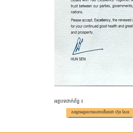
អត្ថបទពាក់ព័ន្ធ ៖
សម្តេចអគ្គមហាសេនាបតីតេជោ ហ៊ុន សែន