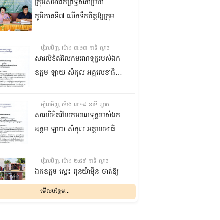
ក្រុមសមាជិកព្រឹទ្ធសភាប្រចាំ
ភូមិភាគទី៧ លើកទឹកចិត្តឱ្យក្រុម
ប្រឹក្សាឃុំក្នុងស្រុកជលគិរី រួមគ្នាបន្ត
បង្ករបង្កើនផលកសិកម្មបន្ថែមពីលើ
ម្សិលមិញ, ម៉ោង ៣:២៣ នាទី ល្ងាច
មុខរបបសព្វថ្ងៃ ដើម្បីឱ្យប្រជាពលរដ្ឋ
សារលិខិតរំលែកមរណទុក្ខរបស់ឯក
មានជីវភាពធូរធារ
ឧត្តម ឡាយ សំកុល អគ្គលេខាធិការ
ព្រឹទ្ធសភា ជូន ឯកឧត្តម ឡោក
ឆាយ អគ្គលេខាធិការរងព្រឹទ្ធសភា
ម្សិលមិញ, ម៉ោង ៣:១៩ នាទី ល្ងាច
ព្រមទាំងក្រុមគ្រួសារ ចំពោះមរណ
សារលិខិតរំលែកមរណទុក្ខរបស់ឯក
ភាព ឧបាសិកា លឹម អេងលាន ត្រូវ
ឧត្តម ឡាយ សំកុល អគ្គលេខាធិការ
ជាបងស្រីបង្កើតរបស់ឯកឧត្តម បាន
ព្រឹទ្ធសភា គោរពជូន លោកជំទាវ
ទទួលមរណភាព នៅថ្ងៃទី៥ ខែសីហា
ឡោក ខេង ប្រធានគណៈកម្មការ
ម្សិលមិញ, ម៉ោង ២:៥៩ នាទី ល្ងាច
ឆ្នាំ២០២៦ វេលាម៉ោង១:៥០នាទី
សុខាភិបាល សង្គមកិច្ច អតីត
ឯកឧត្តម ស្លេះ ពុនយ៉ាម៉ីន ចាត់ឱ្យ
រំលងអធ្រាត្រ ក្នុងជន្មាយុ៨១ឆ្នាំ
យុទ្ធជន យុវនីតិសម្បទា ការងារ
ក្រុមការងារនាំយកកញ្ចប់
មើលបន្ថែម...
ដោយរោគាពាធ នៅប្រទេសបារាំង
បណ្តុះបណ្តាលវិជ្ជាជីវៈ និងកិច្ចការនារី
អាហារចែកជូនបងប្អូនប្រជាពលរដ្ឋ
នៃរដ្ឋសភា ព្រមទាំងក្រុមគ្រួសារ
ម្សិលមិញ, ម៉ោង ២:៣២ នាទី ល្ងាច