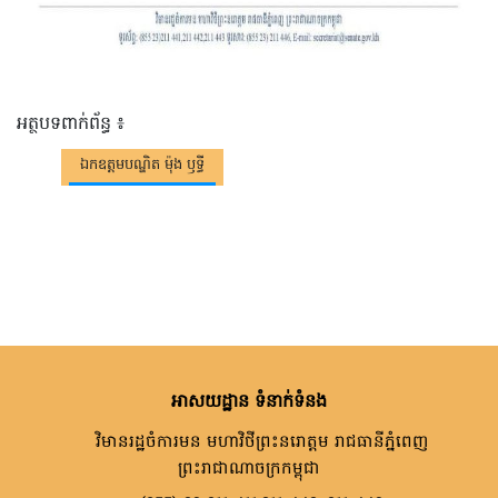
អត្ថបទពាក់ព័ន្ធ ៖
ឯកឧត្តមបណ្ឌិត ម៉ុង ឫទ្ធី
អាសយដ្ឋាន ទំនាក់ទំនង
វិមានរដ្ឋចំការមន មហាវិថីព្រះនរោត្តម រាជធានីភ្នំពេញ
ព្រះរាជាណាចក្រកម្ពុជា