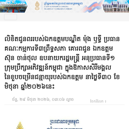
លិខិតជូនពររបស់ឯកឧត្តមបណ្ឌិត ម៉ុង ឫទ្ធី ប្រធាន
គណៈកម្មការទី៣ព្រឹទ្ធសភា គោរពជូន ឯកឧត្តម
ស៊ុន ចាន់ថុល ឧបនាយករដ្ឋមន្ត្រី អនុប្រធានទី១
ក្រុមប្រឹក្សាអភិវឌ្ឍន៍កម្ពុជា ក្នុងឱកាសសិរីមង្គល
នៃខួបចម្រើនជន្មាយុរបស់ឯកឧត្តម នាថ្ងៃទី៣០ ខែ
មិថុនា ឆ្នាំ២០២៦នេះ
ច័ន្ទ, ២៩ មិថុនា ២០២៦, ០៣:០៦ ល្ងាច
ចែករំលែក ៖