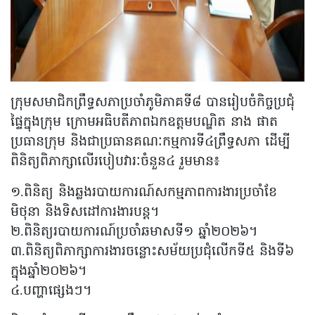
ក្រុមសមាជិកព្រឹទ្ធសភាប្រចាំភូមិភាគទី៨ បានរៀបចំកិច្ចប្រជុំ
ផ្ទៃក្នុងក្រុម ក្រោមអធិបតីភាពឯកឧត្តមបណ្ឌិត នាង ផាត
ប្រធានក្រុម និងជាប្រធានគណៈកម្មការទី៤ព្រឹទ្ធសភា ដើម្បី
ពិនិត្យពិភាក្សាលើរបៀបវារៈចំនួន៤ រួមមាន៖
១.ពិនិត្យ និងឆ្លងរបាយការណ៍សកម្មភាពការងារប្រចាំខែ
មិថុនា និងទិសដៅការងារបន្ត។
២.ពិនិត្យរបាយការណ៍ប្រចាំឆមាសទី១ ឆ្នាំ២០២៦។
៣.ពិនិត្យពិភាក្សាការងារចន្លោះសម័យប្រជុំលើកទី៥ និងទី៦
ក្នុងឆ្នាំ២០២៦។
៤.បញ្ហាផ្សេងៗ។