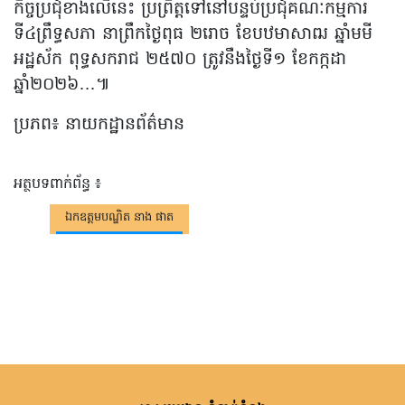
កិច្ចប្រជុំខាងលើនេះ ប្រព្រឹត្តទៅនៅបន្ទប់ប្រជុំគណៈកម្មការ
ទី៤ព្រឹទ្ធសភា នាព្រឹកថ្ងៃពុធ ២រោច ខែបឋមាសាឍ ឆ្នាំមមី
អដ្ឋស័ក ពុទ្ធសករាជ ២៥៧០ ត្រូវនឹងថ្ងៃទី១ ខែកក្កដា
ឆ្នាំ២០២៦…៕
ប្រភព៖ នាយកដ្ឋានព័ត៌មាន
អត្ថបទពាក់ព័ន្ធ ៖
ឯកឧត្តមបណ្ឌិត នាង ផាត