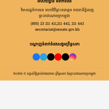
អាសយដ្ឋាន ទំនាក់ទំនង
វិមានរដ្ឋចំការមន មហាវិថីព្រះនរោត្តម រាជធានីភ្នំពេញ
ព្រះរាជាណាចក្រកម្ពុជា
(855) 23 211 411,211 442, 211 443
secretariat@senate.gov.kh
បណ្តាញទំនាក់ទំនងសង្គមព្រឹទ្ធសភា
២០២៦ © រក្សាសិទ្ធិគ្រប់យ៉ាងដោយ ព្រឹទ្ធសភា នៃព្រះរាជាណាចក្រកម្ពុជា