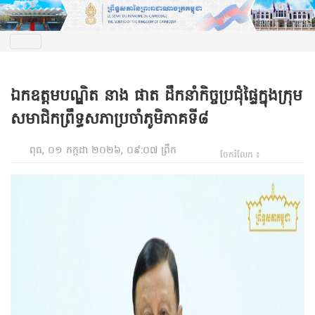
ឯកឧត្តមបណ្ឌិត នាង ផាត ដឹកនាំកិច្ចប្រជុំផ្ទៃក្នុងក្រុម
សមាជិកព្រឹទ្ធសភាប្រចាំភូមិភាគទី៨
ពុធ, ០១ កក្កដា ២០២៦, ០៩:០៧ ព្រឹក
ចែករំលែក ៖