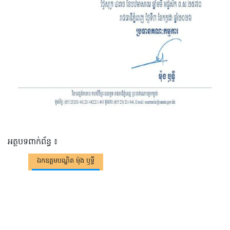
អត្ថបទពាក់ព័ន្ធ ៖
ឯកឧត្តមបណ្ឌិត ម៉ុង ឫទ្ធី