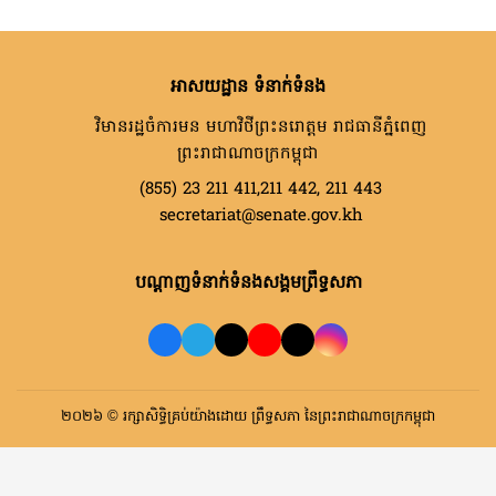
អាសយដ្ឋាន ទំនាក់ទំនង
វិមានរដ្ឋចំការមន មហាវិថីព្រះនរោត្តម រាជធានីភ្នំពេញ
ព្រះរាជាណាចក្រកម្ពុជា
(855) 23 211 411,211 442, 211 443
secretariat@senate.gov.kh
បណ្តាញទំនាក់ទំនងសង្គមព្រឹទ្ធសភា
២០២៦ © រក្សាសិទ្ធិគ្រប់យ៉ាងដោយ ព្រឹទ្ធសភា នៃព្រះរាជាណាចក្រកម្ពុជា