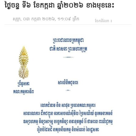
ថ្ងៃចន្ទ ទី៦ ខែកក្កដា ឆ្នាំ២០២៦ ខាងមុខនេះ
សុក្រ, ០៣ កក្កដា ២០២៦, ១១:០៩ ព្រឹក
ចែករំលែក ៖