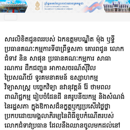
សារលិខិតជូនពររបស់ ឯកឧត្តមបណ្ឌិត ម៉ុង ឫទ្ធី
ប្រធានគណៈកម្មការទី៣ព្រឹទ្ធសភា គោរពជូន លោក
ជំទាវ និន សាផុន ប្រធានគណៈកម្មការ សាធា
រណការ ដឹកជញ្ជូន អាកាសចរណ៍ស៊ីវិល
ប្រៃសណីយ៍ ទូរគមនាគមន៍ ឧស្សាហកម្ម
វិទ្យាសាស្ត្រ បច្ចេកវិទ្យា នវានុវត្តន៍ រ៉ែ ថាមពល
ពាណិជ្ជកម្ម រៀបចំដែនដី នគរូបនីយកម្ម និងសំណង់
នៃរដ្ឋសភា ក្នុងឱកាសដ៏នក្ខត្តឫក្សប្រសើរថ្លៃថ្លា
ប្រកបដោយមង្គលាភិរម្យនៃពិធីខួបកំណើតរបស់
លោកជំទាវប្រធាន ដែលនឹងឈានចូលមកដល់នៅ