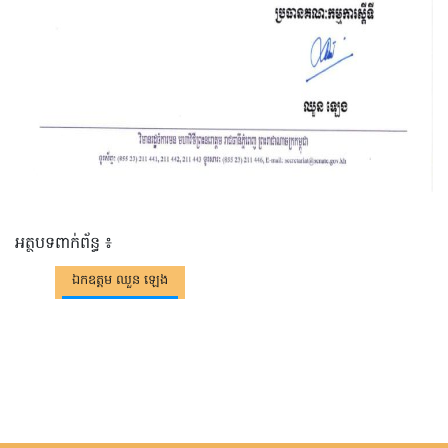
អត្ថបទពាក់ព័ន្ធ ៖
ឯកឧត្តម ឈួន ឡេង