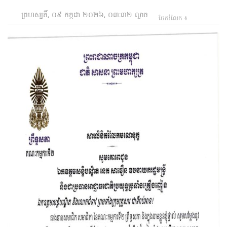
ព្រហស្បតិ៍, ០៩ កក្កដា ២០២៦, ០៣:៣២ ល្ងាច
ចែករំលែក ៖