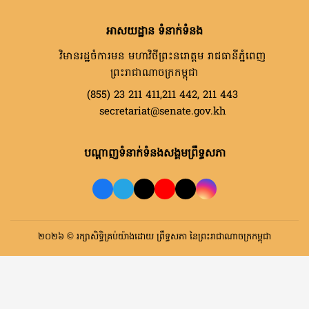
អាសយដ្ឋាន ទំនាក់ទំនង
វិមានរដ្ឋចំការមន មហាវិថីព្រះនរោត្តម រាជធានីភ្នំពេញ
ព្រះរាជាណាចក្រកម្ពុជា
(855) 23 211 411,211 442, 211 443
secretariat@senate.gov.kh
បណ្តាញទំនាក់ទំនងសង្គមព្រឹទ្ធសភា
២០២៦ © រក្សាសិទ្ធិគ្រប់យ៉ាងដោយ ព្រឹទ្ធសភា នៃព្រះរាជាណាចក្រកម្ពុជា