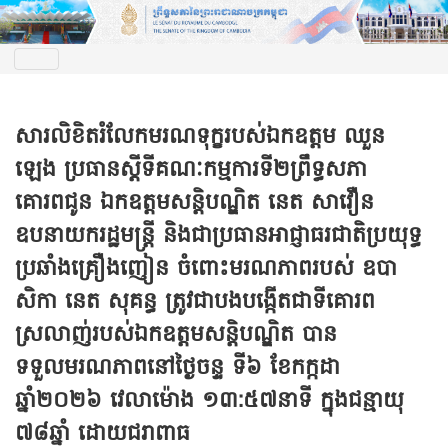
សារលិខិតរំលែកមរណទុក្ខរបស់ឯកឧត្តម ឈួន
ឡេង ប្រធានស្តីទីគណៈកម្មការទី២ព្រឹទ្ធសភា
គោរពជូន ឯកឧត្តមសន្តិបណ្ឌិត នេត សាវឿន
ឧបនាយករដ្ឋមន្ត្រី និងជាប្រធានអាជ្ញាធរជាតិប្រយុទ្ធ
ប្រឆាំងគ្រឿងញៀន ចំពោះមរណភាពរបស់ ឧបា
សិកា នេត សុគន្ធ ត្រូវជាបងបង្កើតជាទីគោរព
ស្រលាញ់របស់ឯកឧត្តមសន្តិបណ្ឌិត បាន
ទទួលមរណភាពនៅថ្ងៃចន្ទ ទី៦ ខែកក្កដា
ឆ្នាំ២០២៦ វេលាម៉ោង ១៣:៥៧នាទី ក្នុងជន្មាយុ
៧៨ឆ្នាំ ដោយជរាពាធ