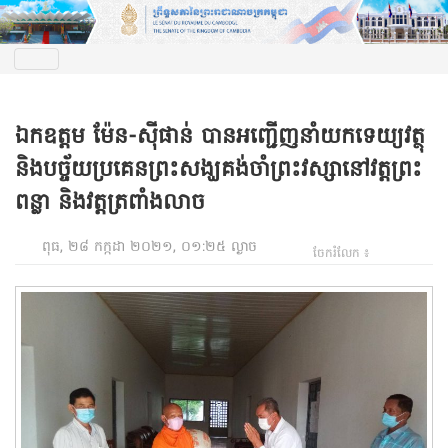
ឯកឧត្តម ម៉ែន-ស៊ីផាន់ បានអញ្ជើញនាំយកទេយ្យវត្ថុ
និងបច្ច័យ​ប្រគេន​ព្រះសង្ឃ​គង់ចាំ​ព្រះវស្សា​នៅ​វត្តព្រះ
ពន្លា និងវត្តត្រពាំងលាច
ពុធ, ២៨ កក្កដា ២០២១, ០១:២៥ ល្ងាច
ចែករំលែក ៖