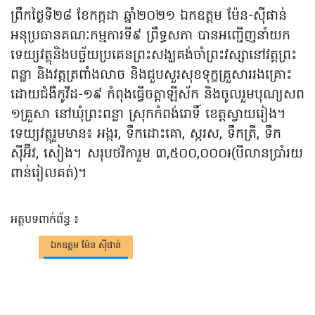
ព្រឹកថ្ងៃទី២៨ ខែកក្កដា ឆ្នាំ២០២១ ឯកឧត្តម ម៉ែន-ស៊ីផាន់
អនុប្រធានគណៈកម្មការទី៩ ព្រឹទ្ធសភា បានអញ្ជើញនាំយក
ទេយ្យវត្ថុនិងបច្ច័យប្រគេនព្រះសង្ឃគង់ចាំព្រះវស្សានៅវត្តព្រះ
ពន្លា និងវត្តត្រពាំងលាច និងជួបសួរសុខទុក្ខគ្រួសាររងគ្រោះ
ដោយជំងឺកូវីដ-១៩ កំពុងធ្វើចត្តាឡីស័ក និងចូលរួមបុណ្យសព
១គ្រួសា នៅឃុំព្រះពន្លា ស្រុកកំពង់រោទិ៍ ខេត្តស្វាយរៀង។
ទេយ្យវត្ថុរួមមាន៖ អង្ករ, ទឹកដោះគោ, ស្ករស, ទឹកត្រី, ទឹក
ស៊ីអ៊ីវ, សៀង។ សរុបថវិការួម ៣,៥០០,០០០៛(បីលានប្រាំរយ
ពាន់រៀលគត់)។
អត្ថបទពាក់ព័ន្ធ ៖
ឯកឧត្តម ម៉ែន ស៊ីផាន់