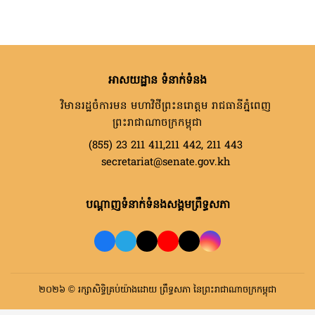
អាសយដ្ឋាន ទំនាក់ទំនង
វិមានរដ្ឋចំការមន មហាវិថីព្រះនរោត្តម រាជធានីភ្នំពេញ
ព្រះរាជាណាចក្រកម្ពុជា
(855) 23 211 411,211 442, 211 443
secretariat@senate.gov.kh
បណ្តាញទំនាក់ទំនងសង្គមព្រឹទ្ធសភា
២០២៦ © រក្សាសិទ្ធិគ្រប់យ៉ាងដោយ ព្រឹទ្ធសភា នៃព្រះរាជាណាចក្រកម្ពុជា