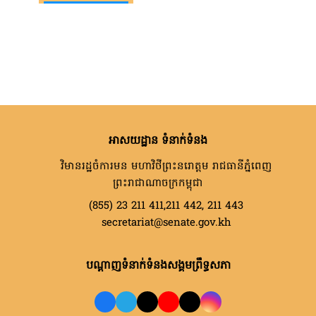
អាសយដ្ឋាន ទំនាក់ទំនង
វិមានរដ្ឋចំការមន មហាវិថីព្រះនរោត្តម រាជធានីភ្នំពេញ
ព្រះរាជាណាចក្រកម្ពុជា
(855) 23 211 411,211 442, 211 443
secretariat@senate.gov.kh
បណ្តាញទំនាក់ទំនងសង្គមព្រឹទ្ធសភា