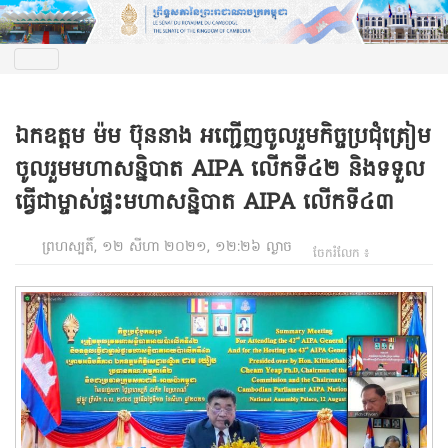
ឯកឧត្តម ម៉ម ប៊ុននាង អញ្ជើញចូលរួមកិច្ចប្រជុំត្រៀម
ចូលរួមមហាសន្និបាត AIPA លើកទី៤២ និងទទួល
ធ្វើជាម្ចាស់ផ្ទះមហាសន្និបាត AIPA លើកទី៤៣
ព្រហស្បតិ៍, ១២ សីហា ២០២១, ១២:២៦ ល្ងាច
ចែករំលែក ៖