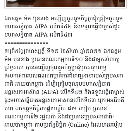
ឯកឧត្តម ម៉ម ប៊ុននាង អញ្ជើញចូលរួមកិច្ចប្រជុំត្រៀមចូលរួម
មហាសន្និបាត AIPA លើកទី៤២ និងទទួលធ្វើជាម្ចាស់ផ្ទះ
មហាសន្និបាត AIPA លើកទី៤៣
===============
នាព្រឹកថ្ងៃព្រហស្បត្តិ៍ ទី១២ ខែសីហា ឆ្នាំ២០២១ ឯកឧត្តម
ម៉ម ប៊ុននាង ប្រធានគណៈកម្មការទី១០ និងជាអ្នកនាំពាក្យ
ព្រឹទ្ធសភា បានអញ្ជើញចូលរួមកិច្ចប្រជុំបូកសរុបលទ្ធ
ផលការងាររបស់គណៈកម្មាធិការជំនាញនានារបស់ក្រុមសភា
ជាតិ-អាយប៉ាកម្ពុជា ដើម្បីត្រៀមចូលរួមមហាសន្និបាត
អន្តរសភាអាស៊ាន (AIPA) លើកទី៤២ និងទទួលធ្វើជាម្ចាស់
ផ្ទះមហាសន្និបាតអន្តរសភាអាស៊ានលើកទី៤៣ ក្រោមអធិបតី
ភាព ឯកឧត្តមកិត្តិសេដ្ឋាបណ្ឌិត ជាម យៀប ប្រធាន
គណៈកម្មការទី២ រដ្ឋសភា និងជាប្រធានក្រុមសភាជាតិ-
អាយប៉ាកម្ពុជា តាមប្រព័ន្ធនិម្មិត (Online) ដែលមានរបៀប