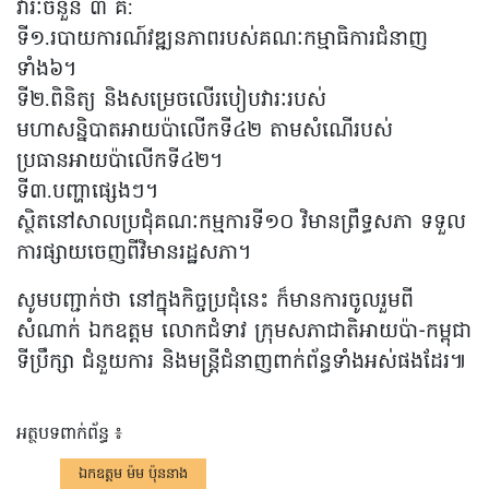
វារៈចំនួន ៣ គឺ:
ទី១.របាយការណ៍វឌ្ឍនភាពរបស់គណៈកម្មាធិការជំនាញ
ទាំង៦។
ទី២.ពិនិត្យ និងសម្រេចលើរបៀបវារៈរបស់
មហាសន្និបាតអាយប៉ាលើកទី៤២ តាមសំណើរបស់
ប្រធានអាយប៉ាលើកទី៤២។
ទី៣.បញ្ហាផ្សេងៗ។
ស្ថិតនៅសាលប្រជុំគណៈកម្មការទី១០ វិមានព្រឹទ្ធសភា ទទួល
ការផ្សាយចេញពីវិមានរដ្ឋសភា។
សូមបញ្ជាក់ថា នៅក្នុងកិច្ចប្រជុំនេះ ក៏មានការចូលរួមពី
សំណាក់ ឯកឧត្តម លោកជំទាវ ក្រុមសភាជាតិអាយប៉ា-កម្ពុជា
ទីប្រឹក្សា ជំនួយការ និងមន្ត្រីជំនាញពាក់ព័ន្ធទាំងអស់ផងដែរ៕
អត្ថបទពាក់ព័ន្ធ ៖
ឯកឧត្តម ម៉ម ប៉ុននាង