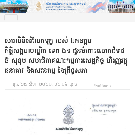
សារលិខិតរំលែកទុក្ខ របស់ ឯកឧត្តម
កិត្តិសង្គហបណ្ឌិត ទេព ងន ជូនចំពោះលោកជំទាវ
ឱ សុខុម សមាជិកាគណៈកម្មការសេដ្ឋកិច្ច ហិរញ្ញវត្ថុ
ធនាគារ និងសវនកម្ម នៃព្រឹទ្ធសភា
ពុធ, ២៥ សីហា ២០២១, ០២:១៦ ល្ងាច
ចែករំលែក ៖