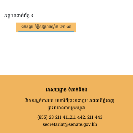
អត្ថបទពាក់ព័ន្ធ ៖
ឯកឧត្តម កិត្តិសង្គហបណ្ឌិត ទេព ងន
អាសយដ្ឋាន ទំនាក់ទំនង
វិមានរដ្ឋចំការមន មហាវិថីព្រះនរោត្តម រាជធានីភ្នំពេញ
ព្រះរាជាណាចក្រកម្ពុជា
(855) 23 211 411,211 442, 211 443
secretariat@senate.gov.kh