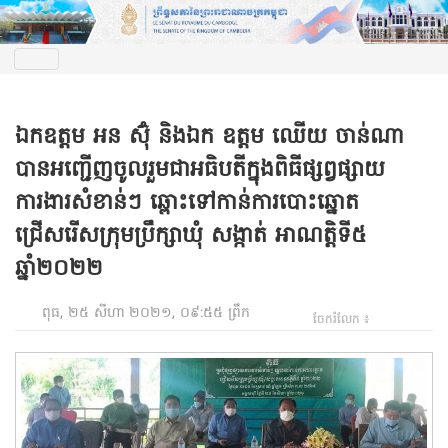
ឯកឧត្តម អន ស៊ុំ និងឯក ឧត្តម ឈើយ ចាន់ណា
បានអញ្ជើញចូលរួមជាអធិបតីក្នុងពិធីផ្សព្វផ្សាយ
ការងារសំខាន់ៗ ឆ្ពោះទៅកាន់ការបោះឆ្នោត
ជ្រើសរើសក្រុមប្រឹក្សាឃុំ សង្កាត់ អាណត្តិទី៥
ឆ្នាំ២០២២
ពុធ, ២៥ សីហា ២០២១, ០៩:៥៥ ព្រឹក
ចែករំលែក ៖