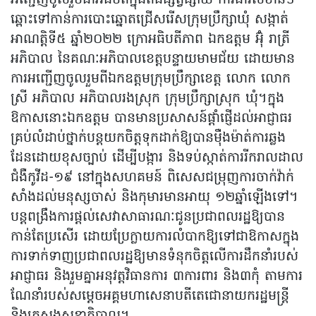
អញ្ជើញចូលរួមជាអធិបតីក្នុងពិធីផ្សព្វផ្សាយ ការងារសំខាន់ៗ
ឆ្ពោះទៅកាន់ការបោះឆ្នោតជ្រើសរើសក្រុមប្រឹក្សាឃុំ សង្កាត់
អាណត្តិទី៥ ឆ្នាំ២០២២ ក្រោអធិបតីភាព ឯកឧត្តម អ៊ុំ រាត្រី
អភិបាល នៃគណៈអភិបាលខេត្តបន្ទាយមាមជ័យ ដោយមាន
ការអញ្ជើញចូលរួមពីឯកឧត្តមក្រុមប្រឹក្សាខេត្ត លោក លោក
ស្រី អភិបាល អភិបាលរងស្រុក ក្រុមប្រឹក្សាស្រុក ឃុំ។ក្នុង
ឱកាសនោះឯកឧត្តម បានមានប្រសាសន៍ផ្តាំផ្ញើដល់អាជ្ញាធរ
គ្រប់លំដាប់ថ្នាក់បន្តយកចិត្តទុកដាក់ឱ្យបានម៉ឺងម៉ាត់ការឆ្លង
ដែនដោយខុសច្បាប់ ដើម្បីបង្ការ និងទប់ស្កាត់ការរីករាលដាល
ជំងឺកូវីដ-១៩ នៅក្នុងសហគមន៍ ពិសេសជម្រុញការចាក់វ៉ាក់
សាំងដល់មនុស្សចាស់ និងកុមារមានអាយុ ១២ឆ្នាំឡើងទៅ។
បន្តពង្រឹងការផ្តល់សេវាសាធារណៈជូនប្រជាពលរដ្ឋឱ្យបាន
កាន់តែប្រសើរ ដោយប្រែក្លាយការលំបាកឱ្យទៅជាឱកាសក្នុង
ការទាក់ទាញប្រជាពលរដ្ឋឱ្យមានទំនុកចិត្តលើការដឹកនាំរបស់
អាជ្ញាធរ និងរួមគ្នាអនុវត្តវិធានការ ៣ការពារ និង៣កុំ តាមការ
ណែនាំរបស់សម្តេចអគ្គមហាសេនាបតីតេជោនាយករដ្ឋមន្ត្រី