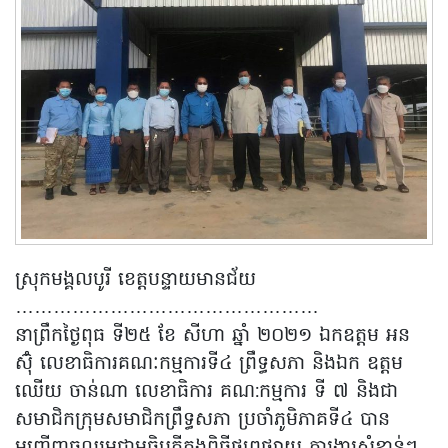
ស្រុកមង្គលបូរី ខេត្តបន្ទាយមានជ័យ
…………………………………………
នាព្រឹកថ្ងៃពុធ ទី២៥ ខែ សីហា ឆ្នាំ ២០២១ ឯកឧត្តម អន
ស៊ុំ លេខាធិការគណៈកម្មការទី៤ ព្រឹទ្ធសភា និងឯក ឧត្តម
ឈើយ ចាន់ណា លេខាធិការ គណ:កម្មការ ទី ៧ និងជា
សមាជិកក្រុមសមាជិកព្រឹទ្ធសភា ប្រចាំភូមិភាគទី៤ បាន