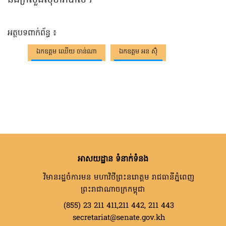
និងក្រសួងសុខាភិបាល។
អត្ថបទពាក់ព័ន្ធ ៖
ឯកឧត្តម ឈើយ ចាន់ណា
ឯកឧត្តម អន ស៊ុំ
អាសយដ្ឋាន ទំនាក់ទំនង
វិមានរដ្ឋចំការមន មហាវិថីព្រះនរោត្តម រាជធានីភ្នំពេញ
ព្រះរាជាណាចក្រកម្ពុជា
(855) 23 211 411,211 442, 211 443
secretariat@senate.gov.kh